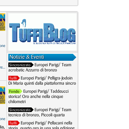
one
Notizie & Eventi
Europei Parigi/ Team
Sincronizzato
e...
acrobatic Azzurro di bronzo
Europei Parigi/ Pelligra-Jodoin
Tuffi
Di Maria quinti dalla piattaforma sincro
Europei Parigi/ Taddeucci
Fondo
storica! Oro anche nella cinque
chilometri
Europei Parigi/ Team
Sincronizzato
tecnico di bronzo, Piccoli quarta
one
Europei Parigi/ Pellacani nella
Tuffi
ia,
storia, quarto oro in una sola edizione