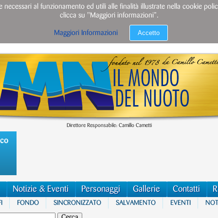
e necessari al funzionamento ed utili alle finalità illustrate nella cookie po
clicca su "Maggiori informazioni”.
Accetto
Maggiori Informazioni
Direttore Responsabile: Camillo Cametti
ico
Notizie & Eventi
Personaggi
Gallerie
Contatti
R
I
FONDO
SINCRONIZZATO
SALVAMENTO
EVENTI
NOTI