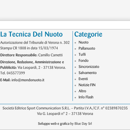
La Tecnica Del Nuoto
Categorie
Nuoto
Autorizzazione del Tribunale di Verona n. 302
Stampa CR 1808 in data 15/03/1974
Pallanuoto
Tuffi
Direttore Responsabile:
Camillo Cametti
Fondo
Direzione, Redazione, Amministrazione e
Sincronizzato
Pubblicità:
Via Leopardi, 2 - 37138 Verona.
Salvamento
Tel. 045577399
Eventi
E-Mail:
info@mondonuoto.it
Notizie FIN
Altro
Info Flash
Società Editrice Sport Communication S.R.L. – Partita I.V.A./C.F. n° 02389870235
Via G. Leopardi n° 2 – 37138 Verona
Sviluppo web e grafica
by Blue Day Srl