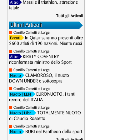
Massi e il triathlon, attrazione
Altro
fatale
Tutti gli Articoli
Ultimi Articoli
Camillo Cametti at Large
In Qatar saranno presenti oltre
Eventi
2600 atleti di 190 nazioni. Niente russi
Camillo Cametti at Large
KIRSTY COVENTRY
Altro
riconfermata ministro dello Sport
Camillo Cametti at Large
CLAMOROSO, il nuoto
Nuoto
DOWN UNDER è sottosopra
Camillo Cametti at Large
EURONUOTO, i tanti
Nuoto
| LEN
record dell’ITALIA
Camillo Cametti at Large
TOTALMENTE NUOTO
Nuoto
| Libri
di Claudio Rossetto
Camillo Cametti at Large
BUBI nel Pantheon dello sport
Nuoto
Tutti gli Articoli