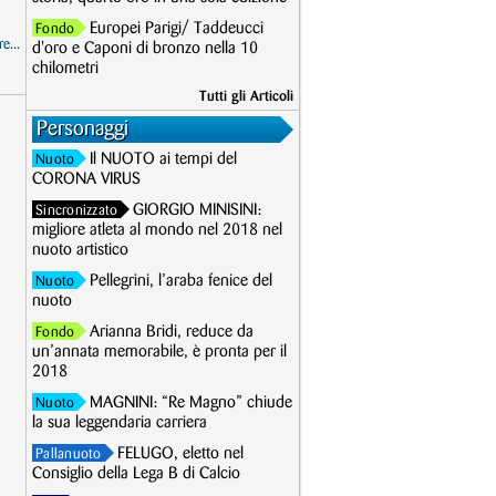
Europei Parigi/ Taddeucci
Fondo
e...
d'oro e Caponi di bronzo nella 10
chilometri
Tutti gli Articoli
Personaggi
Il NUOTO ai tempi del
Nuoto
CORONA VIRUS
GIORGIO MINISINI:
Sincronizzato
migliore atleta al mondo nel 2018 nel
nuoto artistico
Pellegrini, l’araba fenice del
Nuoto
nuoto
Arianna Bridi, reduce da
Fondo
un’annata memorabile, è pronta per il
2018
MAGNINI: “Re Magno” chiude
Nuoto
la sua leggendaria carriera
FELUGO, eletto nel
Pallanuoto
Consiglio della Lega B di Calcio