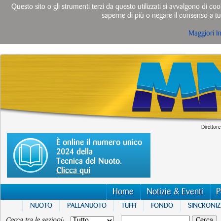
Questo sito o gli strumenti terzi da questo utilizzati si avvalgono di cook
saperne di più o negare il consenso a tut
Maggiori I
Direttore
È online il numero unico
2024 della
Tecnica del Nuoto.
Clicca qui
Home
Notizie & Eventi
P
NUOTO
PALLANUOTO
TUFFI
FONDO
SINCRONI
Cerca tra le sezioni: