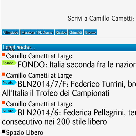
Scrivi a Camillo Cametti:
Olimpiade
Maratona 10k Donne
Risztov
Grimaldi
Bronzo
Leggi anche...
Camillo Cametti at Large
FONDO: Italia seconda fra le nazioni
Fondo
Camillo Cametti at Large
BLN2014/7/F: Federico Turrini, br
Nuoto
All’Italia il Trofeo dei Campionati
Camillo Cametti at Large
BLN2014/6: Federica Pellegrini, te
Nuoto
consecutivo nei 200 stile libero
Spazio Libero