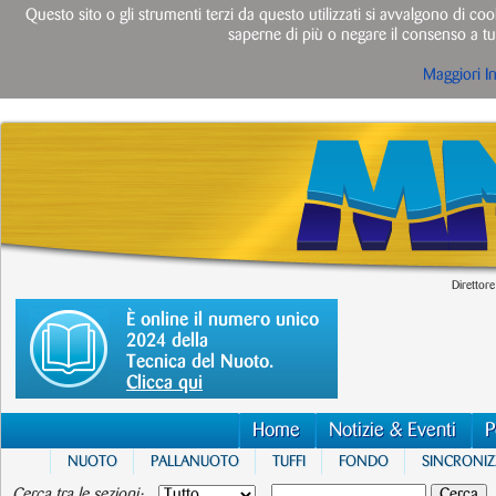
Questo sito o gli strumenti terzi da questo utilizzati si avvalgono di cook
saperne di più o negare il consenso a tut
Maggiori I
Direttore
È online il numero unico
2024 della
Tecnica del Nuoto.
Clicca qui
Home
Notizie & Eventi
P
NUOTO
PALLANUOTO
TUFFI
FONDO
SINCRONI
Cerca tra le sezioni: