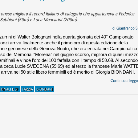
eronese migliora il record italiano di categoria che apparteneva a Federica
one Sabbioni (50m) e Luca Mencarini (200m).
di
Gianfranco S
urrini di Walter Bolognani nella quarta giornata dei 40° Campionato
nzi arriva finalmente anche il primo oro di questa edizione della
nne genovese della Genova Nuoto, che era entrata nei Campionati c
orso del Memorial “Morena” nel giugno scorso, migliora di quasi mezz
ifinali e vince l’oro dei 100 farfalla con il tempo di 59.68. Al secondo
 la ceca Lucie SVECENA (59.69) ed al terzo la francese Marie WATT
arriva nei 50 stile libero femminili ed è merito di Giorgia BIONDANI.
Continua a legger
FINALI E SF
TARZIA
BIONDANI