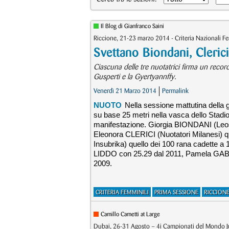
Il Blog di Gianfranco Saini
Riccione, 21-23 marzo 2014 - Criteria Nazionali 
Svettano Biondani, Clerici
Ciascuna delle tre nuotatrici firma un recor
Gusperti e la Gyertyannffy.
Venerdì 21 Marzo 2014
Permalink
NUOTO
Nella sessione mattutina della g
su base 25 metri nella vasca dello Stadio
manifestazione. Giorgia BIONDANI (Leosport
Eleonora CLERICI (Nuotatori Milanesi) q
Insubrika) quello dei 100 rana cadette a
LIDDO con 25.29 dal 2011, Pamela GAB
2009.
CRITERIA FEMMINILI
PRIMA SESSIONE
RICCION
Camillo Cametti at Large
Dubai, 26-31 Agosto – 4i Campionati del Mondo Jun