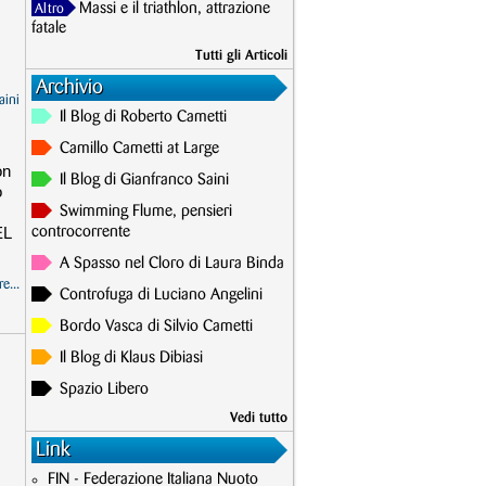
Massi e il triathlon, attrazione
Altro
fatale
Tutti gli Articoli
Archivio
aini
Il Blog di Roberto Cametti
Camillo Cametti at Large
on
Il Blog di Gianfranco Saini
o
Swimming Flume, pensieri
EL
controcorrente
A Spasso nel Cloro di Laura Binda
e...
Controfuga di Luciano Angelini
Bordo Vasca di Silvio Cametti
Il Blog di Klaus Dibiasi
Spazio Libero
Vedi tutto
Link
FIN - Federazione Italiana Nuoto