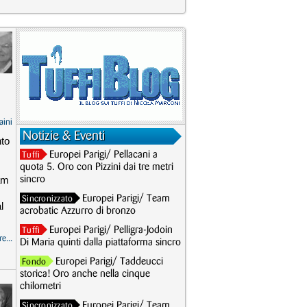
aini
Notizie & Eventi
nto
Europei Parigi/ Pellacani a
Tuffi
quota 5. Oro con Pizzini dai tre metri
am
sincro
I
Europei Parigi/ Team
Sincronizzato
l
acrobatic Azzurro di bronzo
Europei Parigi/ Pelligra-Jodoin
Tuffi
e...
Di Maria quinti dalla piattaforma sincro
Europei Parigi/ Taddeucci
Fondo
storica! Oro anche nella cinque
chilometri
Europei Parigi/ Team
Sincronizzato