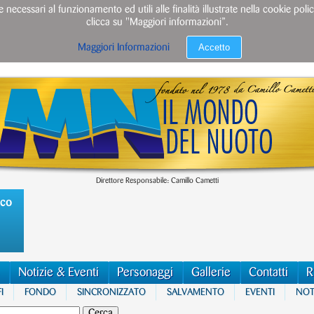
e necessari al funzionamento ed utili alle finalità illustrate nella cookie po
clicca su "Maggiori informazioni”.
Accetto
Maggiori Informazioni
Direttore Responsabile: Camillo Cametti
ico
Notizie & Eventi
Personaggi
Gallerie
Contatti
R
I
FONDO
SINCRONIZZATO
SALVAMENTO
EVENTI
NOTI