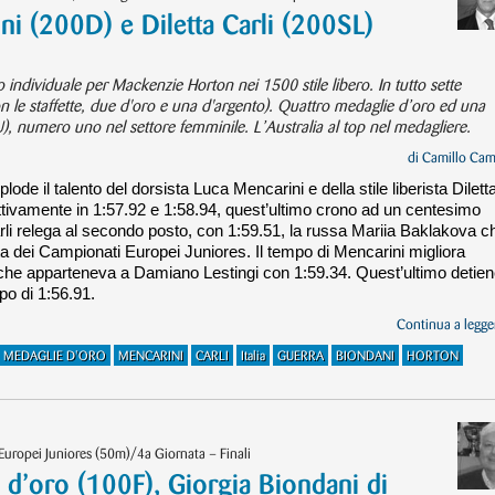
ini (200D) e Diletta Carli (200SL)
individuale per Mackenzie Horton nei 1500 stile libero. In tutto sette
con le staffette, due d'oro e una d'argento). Quattro medaglie d’oro ed una
U), numero uno nel settore femminile. L’Australia al top nel medagliere.
di
Camillo Cam
lode il talento del dorsista Luca Mencarini e della stile liberista Dilett
ettivamente in 1:57.92 e 1:58.94, quest’ultimo crono ad un centesimo
arli relega al secondo posto, con 1:59.51, la russa Mariia Baklakova c
sta dei Campionati Europei Juniores. Il tempo di Mencarini migliora
ia che apparteneva a Damiano Lestingi con 1:59.34. Quest’ultimo detie
mpo di 1:56.91.
Continua a legger
MEDAGLIE D'ORO
MENCARINI
CARLI
Italia
GUERRA
BIONDANI
HORTON
Europei Juniores (50m)/4a Giornata – Finali
a d’oro (100F), Giorgia Biondani di