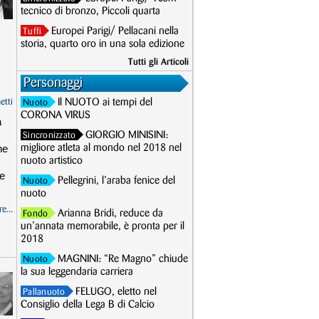
tecnico di bronzo, Piccoli quarta
Europei Parigi/ Pellacani nella
Tuffi
storia, quarto oro in una sola edizione
Tutti gli Articoli
Personaggi
etti
Il NUOTO ai tempi del
Nuoto
CORONA VIRUS
a
GIORGIO MINISINI:
Sincronizzato
he
migliore atleta al mondo nel 2018 nel
nuoto artistico
ne
Pellegrini, l’araba fenice del
Nuoto
nuoto
e...
Arianna Bridi, reduce da
Fondo
un’annata memorabile, è pronta per il
2018
MAGNINI: “Re Magno” chiude
Nuoto
la sua leggendaria carriera
FELUGO, eletto nel
Pallanuoto
Consiglio della Lega B di Calcio