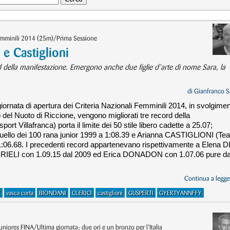
Femminili 2014 (25m)/Prima Sessione
 e Castiglioni
d della manifestazione. Emergono anche due figlie d’arte di nome Sara, la
di
Gianfranco S
iornata di apertura dei Criteria Nazionali Femminili 2014, in svolgime
 del Nuoto di Riccione, vengono migliorati tre record della
 Villafranca) porta il limite dei 50 stile libero cadette a 25.07;
uello dei 100 rana junior 1999 a 1:08.39 e Arianna CASTIGLIONI (Te
 1:06.68. I precedenti record appartenevano rispettivamente a Elena D
RIELI con 1.09.15 dal 2009 ed Erica DONADON con 1.07.06 pure da
Continua a legger
E
vasca corta
BIONDANI
CLERICI
castiglioni
GUSPERTI
GYERTYANNFFY
iores FINA/Ultima giornata: due ori e un bronzo per l’Italia