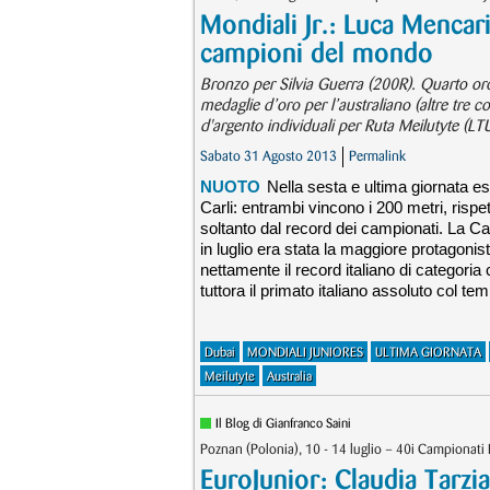
Mondiali Jr.: Luca Mencar
campioni del mondo
Bronzo per Silvia Guerra (200R). Quarto oro 
medaglie d’oro per l’australiano (altre tre 
d'argento individuali per Ruta Meilutyte (LT
Sabato 31 Agosto 2013
Permalink
NUOTO
Nella sesta e ultima giornata esp
Carli: entrambi vincono i 200 metri, risp
soltanto dal record dei campionati. La C
in luglio era stata la maggiore protagoni
nettamente il record italiano di categor
tuttora il primato italiano assoluto col te
Dubai
MONDIALI JUNIORES
ULTIMA GIORNATA
Meilutyte
Australia
Il Blog di Gianfranco Saini
Poznan (Polonia), 10 - 14 luglio – 40i Campionati 
EuroJunior: Claudia Tarzi