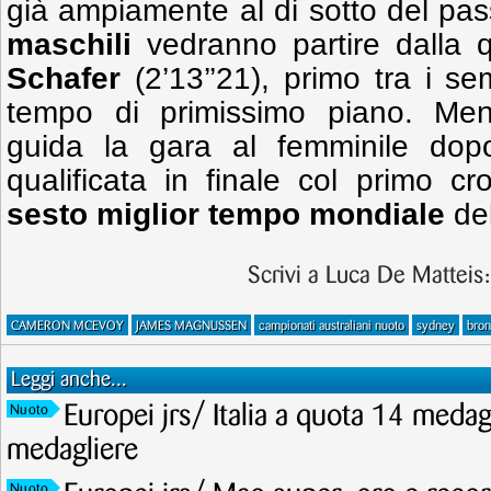
già ampiamente al di sotto del pa
maschili
vedranno partire dalla 
Schafer
(2’13’’21), primo tra i se
tempo di primissimo piano. Me
guida la gara al femminile dop
qualificata in finale col primo c
sesto miglior tempo mondiale
del
Scrivi a Luca De Matteis
CAMERON MCEVOY
JAMES MAGNUSSEN
campionati australiani nuoto
sydney
bron
Leggi anche...
Europei jrs/ Italia a quota 14 meda
Nuoto
medagliere
Nuoto