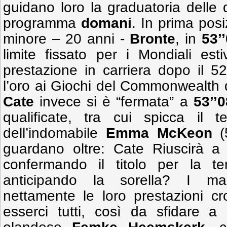
guidano loro la graduatoria delle qu
programma
domani
. In prima posi
minore – 20 anni -
Bronte
, in
53’
limite fissato per i Mondiali est
prestazione in carriera dopo il 5
l’oro ai Giochi del Commonwealth
Cate
invece si è “fermata” a
53’’0
qualificate, tra cui spicca il t
dell’indomabile
Emma McKeon
(5
guardano oltre: Cate Riuscirà a r
confermando il titolo per la te
anticipando la sorella? I ma
nettamente le loro prestazioni c
esserci tutti, così da sfidare a