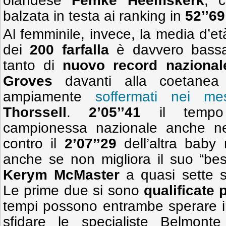
olandese
Femke Heemskerk
, c
balzata in testa ai ranking in
52’’69
Al femminile, invece, la media d’et
dei
200 farfalla
è davvero bassa.
tanto di
nuovo record nazional
Groves
davanti alla coetanea
ampiamente
soffermati nei mes
Thorssell
.
2’05’’41
il tempo 
campionessa nazionale anche n
contro il
2’07’’29
dell’altra baby 
anche se non migliora il suo “bes
Kerym McMaster
a quasi sette se
Le prime due si sono
qualificate
tempi possono entrambe sperare in
sfidare le specialiste Belmon