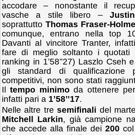
accodare – nonostante il recup
vasche a stile libero –
Justi
soprattutto
Thomas Fraser-Holm
comunque, entrano nella top 1
Davanti al vincitore Tranter, infat
fare di meglio soltanto i quotat
ranking in 1’58’’27) Laszlo Cseh 
gli standard di qualificazione
competitivi, non sono stati raggiunt
Il
tempo minimo
da ottenere per
infatti pari a
1’58’’17
.
Nelle altre tre
semifinali
del marted
Mitchell Larkin
, già campione na
che accede alla finale dei
200
col