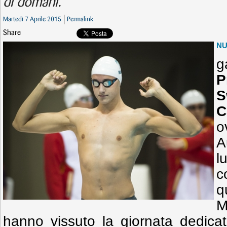
di domani.
Martedì 7 Aprile 2015
Permalink
Share
N
g
P
S
C
o
A
l
q
M
hanno vissuto la giornata dedicat