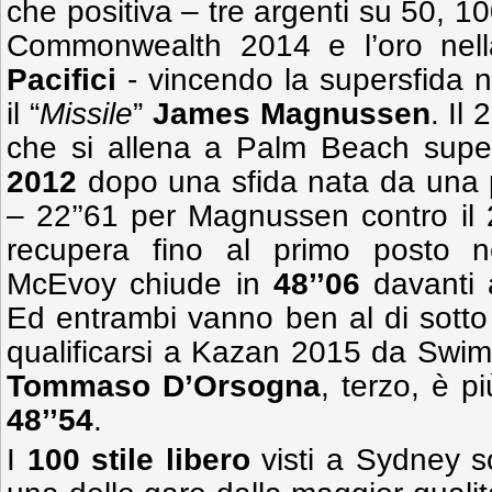
che positiva – tre argenti su 50, 10
Commonwealth 2014 e l’oro nel
Pacifici
- vincendo la supersfida n
il “
Missile
”
James Magnussen
. Il
che si allena a Palm Beach supe
2012
dopo una sfida nata da una p
– 22’’61 per Magnussen contro il 2
recupera fino al primo posto ne
McEvoy chiude in
48’’06
davanti 
Ed entrambi vanno ben al di sott
qualificarsi a Kazan 2015 da Swimm
Tommaso D’Orsogna
, terzo, è p
48’’54
.
I
100 stile libero
visti a Sydney s