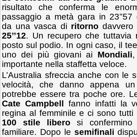
risultato che conferma le enormi
passaggio a metà gara in 23’’57
da una vasca di
ritorno
davvero c
25’’12
. Un recupero che tuttavia 
posto sul podio. In ogni caso, il t
uno dei più giovani ai
Mondiali
,
importante nella staffetta veloce.
L’Australia sfreccia anche con le s
velocità, che danno appena un
potrebbe essere tra poche ore. L
Cate
Campbell
fanno infatti la 
regina al femminile e ci sono tutti 
100 stile libero
si confermino
familiare. Dopo le
semifinali
dispu