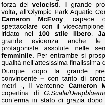
forza dei
velocisti
. Il grande pr
volta, all’Olympic Park Aquatic Ce
Cameron McEvoy
, capace di
spettacolare con il vicecampione
iridato nei
100 stile libero
,
J
grande evidenza anche 
protagoniste assolute nelle sem
femminile
. Per entrambe si prosp
qualità nell’attesissima finalissima 
Dunque dopo la grande pres
convincente – con tanto di crono 
metri -, il ventenne
Cameron 
copertina di
G.Scala/Deepblueme
conferma in stato di grazia dopo 