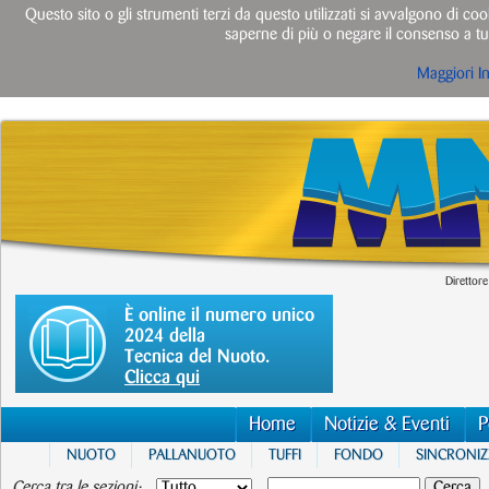
Questo sito o gli strumenti terzi da questo utilizzati si avvalgono di cook
saperne di più o negare il consenso a tut
Maggiori I
Direttore
È online il numero unico
2024 della
Tecnica del Nuoto.
Clicca qui
Home
Notizie & Eventi
P
NUOTO
PALLANUOTO
TUFFI
FONDO
SINCRONI
Cerca tra le sezioni: