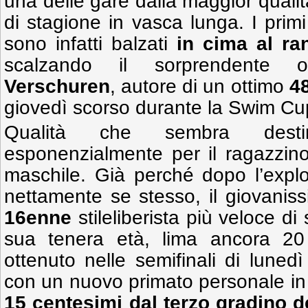
una delle gare dalla maggior qualit
di stagione in vasca lunga. I primi
sono infatti balzati
in cima al ra
scalzando il sorprendente
Verschuren
, autore di un ottimo
48
giovedì scorso durante la Swim Cu
Qualità che sembra desti
esponenzialmente per il ragazzino t
maschile. Già perché dopo l’exploit
nettamente se stesso, il giovani
16enne
stileliberista più veloce d
sua tenera età, lima ancora 20
ottenuto nelle semifinali di luned
con un nuovo primato personale i
15 centesimi dal terzo gradino d