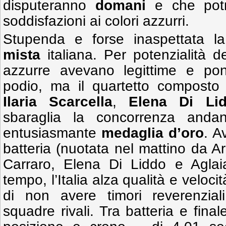
disputeranno
domani
e che potre
soddisfazioni ai colori azzurri.
Stupenda e forse inaspettata 
mista
italiana. Per potenzialità de
azzurre avevano legittime e pon
podio, ma il quartetto compost
Ilaria Scarcella
,
Elena Di Li
sbaraglia la concorrenza anda
entusiasmante
medaglia d’oro
. A
batteria (nuotata nel mattino da Ar
Carraro, Elena Di Liddo e Aglai
tempo, l’Italia alza qualità e veloci
di non avere timori reverenziali
squadre rivali. Tra batteria e final