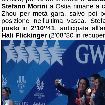
Stefano Morini
a Ostia rimane a co
Zhou per metà gara, salvo poi pe
posizione nell’ultima vasca. Ste
posto
in
2’10’’41
, anticipata all’
Hali Flickinger
(2’08’’80 in recuper