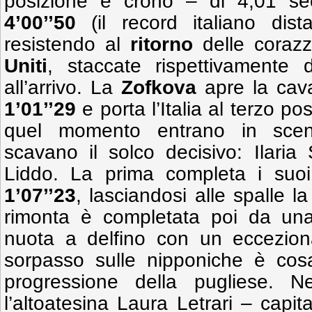
posizione e crono – di 4,01 se
4’00’’50
(il record italiano dist
resistendo al
ritorno
delle coraz
Uniti
, staccate rispettivamente
all’arrivo. La
Zofkova
apre la cava
1’01’’29
e porta l’Italia al terzo p
quel momento entrano in scena
scavano il solco decisivo: Ilaria
Liddo. La prima completa i suo
1’07’’23
, lasciandosi alle spalle la
rimonta è completata poi da u
nuota a delfino con un eccezio
sorpasso sulle nipponiche è cosa
progressione della pugliese. Ne
l’altoatesina Laura Letrari – capit