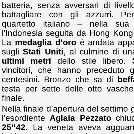
batteria, senza avversari di livel
battagliare con gli azzurri. Per
quartetto italiano – nella sua
l’Indonesia seguita da Hong Kong 
La
medaglia d’oro
è andata app
sugli
Stati Uniti
, al culmine di u
ultimi metri
dello stile libero.
vincitori, che hanno preceduto
centesimi. Bronzo che sa di
bef
testa per sette delle otto vasche
finale.
Nella finale d’apertura del settimo 
l’esordiente
Aglaia Pezzato
chiud
25’’42
. La veneta aveva agguant