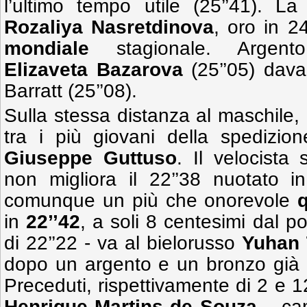
l’ultimo tempo utile (25’’41). La
Rozaliya Nasretdinova
, oro in 2
mondiale
stagionale. Argento
Elizaveta Bazarova
(25’’05) davan
Barratt (25’’08).
Sulla stessa distanza al maschile,
tra i più giovani della spedizio
Giuseppe Guttuso
. Il velocista
non migliora il 22’’38 nuotato i
comunque un più che onorevole
in
22’’42
, a soli 8 centesimi dal po
di 22’’22 - va al bielorusso
Yuhan 
dopo un argento e un bronzo già c
Preceduti, rispettivamente di 2 e 12
Henrique Martins de Souza
– cam