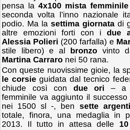
pensa la
4x100 mista femminile
seconda volta l’inno nazionale i
podio. Ma la
settima giornata
di 
altre emozioni forti con i
due a
Alessia Polieri
(200 farfalla) e
Mar
stile libero) e al
bronzo
vinto da
Martina Carraro
nei 50 rana.
Con queste nuovissime gioie, la s
le corsie
guidata dal tecnico fed
chiude così con
due ori
– a qu
femminile va aggiunto il successo
nei 1500 sl -, ben
sette argent
totale, finora, una medaglia in pi
2013. Il tutto in attesa delle
10