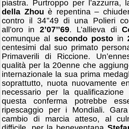
piastra. Purtroppo per l’azzurra, 
della Zhou
è repentina – chiuderà
contro il 34’’49 di una Polieri c
all’oro in
2’07’’69
. L’allieva di
C
comunque al
secondo posto
in
centesimi dal suo primato persona
Primaverili di Riccione. Un’enne
qualità per la 20enne che aggiung
internazionale la sua prima medagl
soprattutto, nuota nuovamente en
necessario per la qualificazio
questa conferma potrebbe ess
ripescaggio per i Mondiali. Gara
cambio di marcia atteso, al cu
difficile, per la beneventana
Stefa