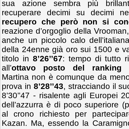
sua azione sembra più brillan
recuperare decimi su decimi nei
recupero che però non si conc
reazione d’orgoglio della Vrooman
anche un piccolo calo dell’italiana
della 24enne già oro sui 1500 e va
titolo in
8’26’’67
: tempo di tutto r
all’
ottavo posto del ranking
Martina non è comunque da meno, 
prova in
8’28’’43
, stracciando il s
8’30’’47 - risalente agli Europei 2
dell’azzurra è di poco superiore (
al crono richiesto per partecipar
Kazan. Ma, essendo la Caramignoli