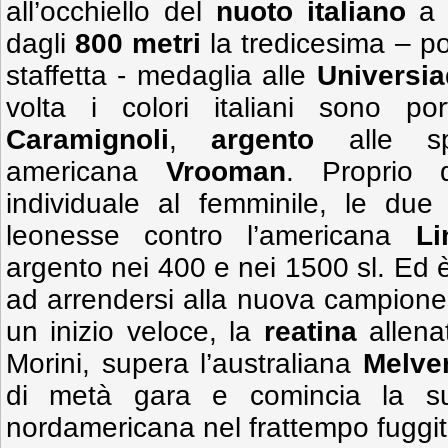
all’occhiello del
nuoto italiano
a G
dagli
800 metri
la tredicesima – po
staffetta - medaglia alle
Universia
volta i colori italiani sono po
Caramignoli
,
argento
alle spal
americana
Vrooman
. Proprio d
individuale al femminile, le due
leonesse contro l’americana
L
argento nei 400 e nei 1500 sl. Ed è
ad arrendersi alla nuova campione
un inizio veloce, la
reatina
allena
Morini, supera l’australiana
Melve
di metà gara e comincia la su
nordamericana nel frattempo fuggita