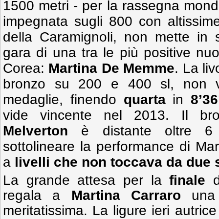
1500 metri - per la rassegna mond
impegnata sugli 800 con altissime
della Caramignoli, non mette in 
gara di una tra le più positive nuot
Corea:
Martina De Memme
. La li
bronzo su 200 e 400 sl, non va
medaglie, finendo
quarta
in
8’36
vide vincente nel 2013. Il br
Melverton
è distante oltre 6
sottolineare la performance di Mar
a
livelli che non toccava da due 
La grande attesa per la
finale
d
regala a
Martina Carraro
una 
meritatissima. La ligure ieri autric