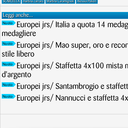
SCARCELLA
martina carraro
Martina Caramignoli
Alessia Polieri
Leggi anche...
Europei jrs/ Italia a quota 14 meda
Nuoto
medagliere
Europei jrs/ Mao super, oro e recor
Nuoto
stile libero
Europei jrs/ Staffetta 4x100 mista 
Nuoto
d'argento
Europei jrs/ Santambrogio e staffet
Nuoto
Europei jrs/ Nannucci e staffetta 4
Nuoto