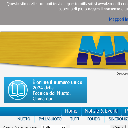
Questo sito o gli strumenti terzi da questo utilizzati si avvalgono di cook
saperne di più o negare il consenso a tut
Maggiori I
Direttore
È online il numero unico
2024 della
Tecnica del Nuoto.
Clicca qui
Home
Notizie & Eventi
P
NUOTO
PALLANUOTO
TUFFI
FONDO
SINCRONI
Cerca tra le sezioni: