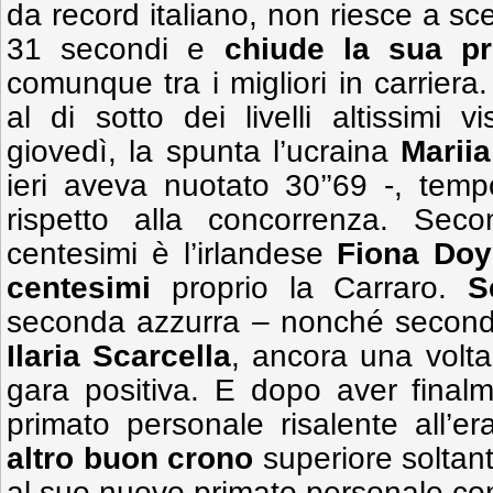
da record italiano, non riesce a sc
31 secondi e
chiude la sua pr
comunque tra i migliori in carriera.
al di sotto dei livelli altissimi vi
giovedì, la spunta l’ucraina
Mariia
ieri aveva nuotato 30’’69 -, tem
rispetto alla concorrenza. Sec
centesimi è l’irlandese
Fiona Doy
centesimi
proprio la Carraro.
S
seconda azzurra – nonché second
Ilaria Scarcella
, ancora una volta
gara positiva. E dopo aver final
primato personale risalente all’
altro buon crono
superiore soltant
al suo nuovo primato personale conq