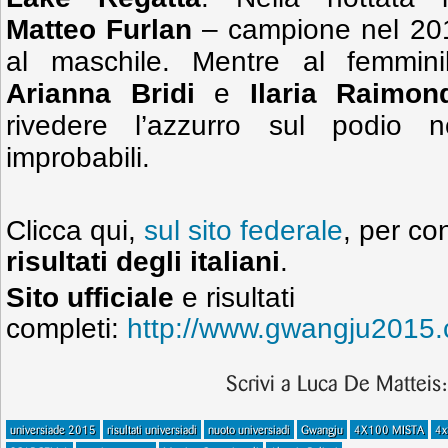
Matteo Furlan
– campione nel 20
al maschile. Mentre al femmini
Arianna Bridi
e
Ilaria Raimon
rivedere l’azzurro sul podio 
improbabili.
Clicca qui,
sul sito federale
, per c
risultati degli italiani
.
Sito ufficiale
e risultati
completi:
http://www.gwangju2015.
Scrivi a Luca De Matteis
universiade 2015
risultati universiadi
nuoto universiadi
Gwangju
4X100 MISTA
4x