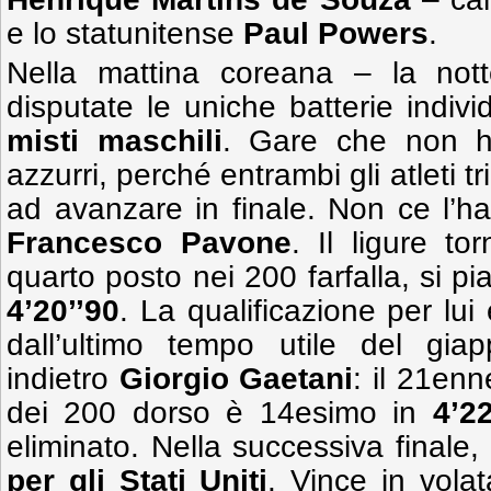
e lo statunitense
Paul Powers
.
Nella mattina coreana – la nott
disputate le uniche batterie indivi
misti maschili
. Gare che non ha
azzurri, perché entrambi gli atleti tr
ad avanzare in finale. Non ce l’ha
Francesco Pavone
. Il ligure t
quarto posto nei 200 farfalla, si p
4’20’’90
. La qualificazione per lu
dall’ultimo tempo utile del gi
indietro
Giorgio Gaetani
: il 21enn
dei 200 dorso è 14esimo in
4’22
eliminato. Nella successiva finale,
per gli Stati Uniti
. Vince in volat