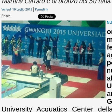
Martina Carraro è di bronzo nei 50 rana.
Venerdì 10 Luglio 2015
Permalink
Share
N
o
m
f
a
p
n
U
a
G
University Acquatics Center dell