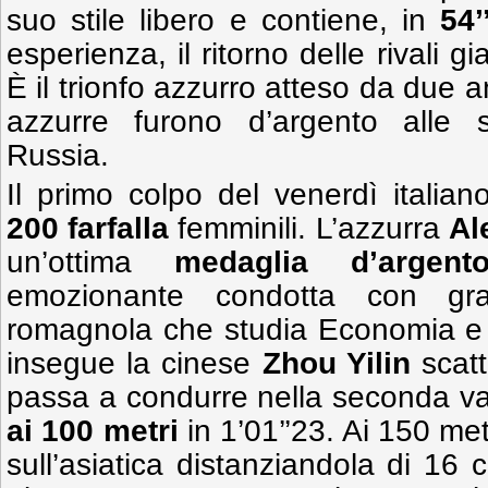
suo stile libero e contiene, in
54’
esperienza, il ritorno delle rivali
È il trionfo azzurro atteso da due 
azzurre furono d’argento alle sp
Russia.
Il primo colpo del venerdì italian
200 farfalla
femminili. L’azzurra
Al
un’ottima
medaglia d’argent
emozionante condotta con gra
romagnola che studia Economia 
insegue la cinese
Zhou Yilin
scatt
passa a condurre nella seconda 
ai 100 metri
in 1’01’’23. Ai 150 me
sull’asiatica distanziandola di 16 