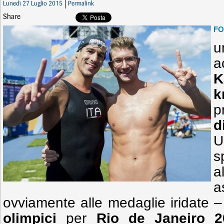
Lunedì 27 Luglio 2015
Permalink
Share
F
u
a
K
k
p
d
U
s
a
a
ovviamente alle medaglie iridate 
olimpici
per
Rio de Janeiro
2