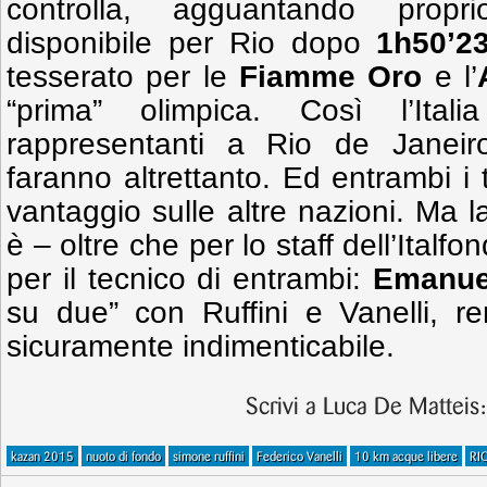
controlla, agguantando propri
disponibile per Rio dopo
1h50’23
tesserato per le
Fiamme Oro
e l’
“prima” olimpica. Così l’Ital
rappresentanti a Rio de Janeiro:
faranno altrettanto. Ed entrambi 
vantaggio sulle altre nazioni. Ma 
è – oltre che per lo staff dell’Ital
per il tecnico di entrambi:
Emanue
su due” con Ruffini e Vanelli, r
sicuramente indimenticabile.
Scrivi a Luca De Matteis
kazan 2015
nuoto di fondo
simone ruffini
Federico Vanelli
10 km acque libere
RI