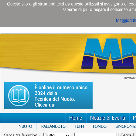
Questo sito o gli strumenti terzi da questo utilizzati si avvalgono di cook
saperne di più o negare il consenso a tut
Maggiori I
Direttore
È online il numero unico
2024 della
Tecnica del Nuoto.
Clicca qui
Home
Notizie & Eventi
P
NUOTO
PALLANUOTO
TUFFI
FONDO
SINCRONI
Cerca tra le sezioni: