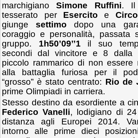
marchigiano
Simone Ruffini
. I
tesserato per
Esercito
e
Circo
giunge
settimo
dopo una gara 
coraggio e personalità, passata 
gruppo.
1h50’09’’1
il suo tempo
secondi dal vincitore e 8 dall
piccolo rammarico di non essere r
alla battaglia furiosa per il podi
“grosso” è stato centrato:
Rio de 
prime Olimpiadi in carriera.
Stesso destino da esordiente a ci
Federico Vanelli
, lodigiano di 24
distanza agli Europei 2014. Va
intorno alle prime dieci posizio