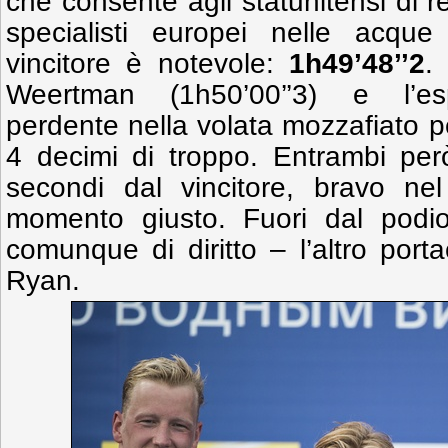
che consente agli statunitensi di re
specialisti europei nelle acque
vincitore è notevole:
1h49’48’’2
.
Weertman (1h50’00’’3) e l’esp
perdente nella volata mozzafiato pe
4 decimi di troppo. Entrambi per
secondi dal vincitore, bravo nel
momento giusto. Fuori dal podi
comunque di diritto – l’altro port
Ryan.