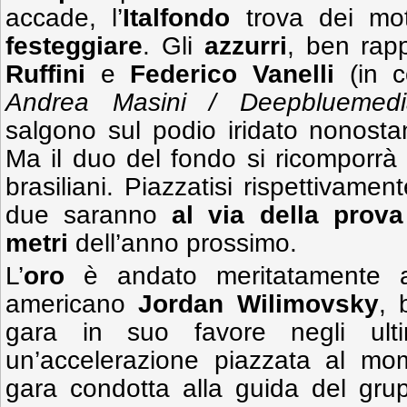
accade, l’
Italfondo
trova dei moti
festeggiare
. Gli
azzurri
, ben rap
Ruffini
e
Federico Vanelli
(in co
Andrea Masini / Deepbluemedi
salgono sul podio iridato nonosta
Ma il duo del fondo si ricomporrà
brasiliani. Piazzatisi rispettivamen
due saranno
al via della prov
metri
dell’anno prossimo.
L’
oro
è andato meritatamente a
americano
Jordan Wilimovsky
, 
gara in suo favore negli ul
un’accelerazione piazzata al m
gara condotta alla guida del gru