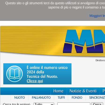
Questo sito o gli strumenti terzi da questo utilizzati si avvalgono di cook
saperne di più o negare il consenso a tut
Maggiori I
Direttore
È online il numero unico
2024 della
Tecnica del Nuoto.
Clicca qui
Home
Notizie & Eventi
P
NUOTO
PALLANUOTO
TUFFI
FONDO
SINCRONI
Cerca tra le sezioni: