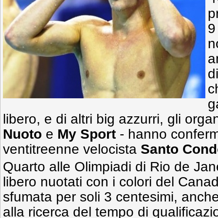
p
9
n
a
d
c
g
libero, e di altri big azzurri, gli orga
Nuoto
e
My Sport
- hanno conferm
ventitreenne velocista
Santo Cond
Quarto alle Olimpiadi di Rio de Jan
libero nuotati con i colori del Can
sfumata per soli 3 centesimi, anche
alla ricerca del tempo di qualificazi