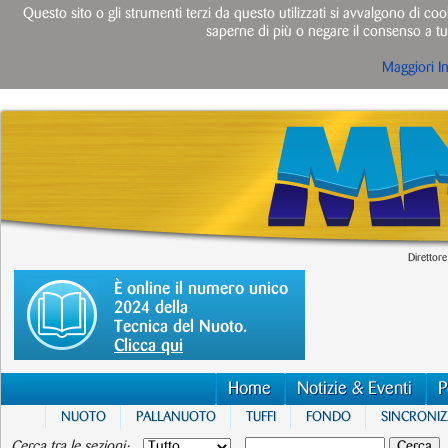
Questo sito o gli strumenti terzi da questo utilizzati si avvalgono di cook
saperne di più o negare il consenso a tut
Maggiori I
Direttore
È online il numero unico
2024 della
Tecnica del Nuoto.
Clicca qui
Home
Notizie & Eventi
P
NUOTO
PALLANUOTO
TUFFI
FONDO
SINCRONI
Cerca tra le sezioni: