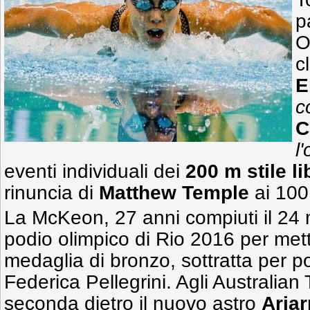
p
O
c
E
c
C
l
eventi individuali dei
200 m stile li
rinuncia di
Matthew Temple
ai 100 
La McKeon, 27 anni compiuti il 24 m
podio olimpico di Rio 2016 per mette
medaglia di bronzo, sottratta per p
Federica Pellegrini. Agli Australian 
seconda dietro il nuovo astro
Aria