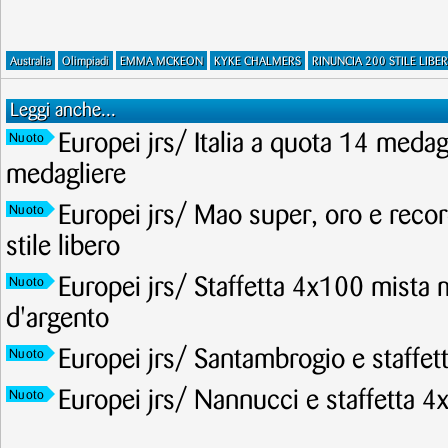
Australia
Olimpiadi
EMMA MCKEON
KYKE CHALMERS
RINUNCIA 200 STILE LIBE
Leggi anche...
Europei jrs/ Italia a quota 14 meda
Nuoto
medagliere
Europei jrs/ Mao super, oro e recor
Nuoto
stile libero
Europei jrs/ Staffetta 4x100 mista 
Nuoto
d'argento
Europei jrs/ Santambrogio e staffet
Nuoto
Europei jrs/ Nannucci e staffetta 4
Nuoto