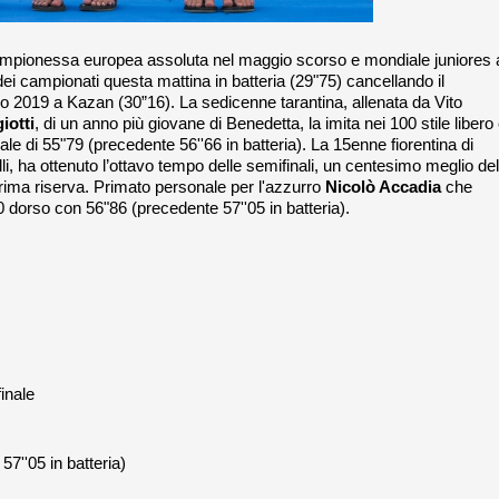
campionessa europea assoluta nel maggio scorso e mondiale juniores 
dei campionati questa mattina in batteria (29"75) cancellando il
io 2019 a Kazan (30”16). La sedicenne tarantina, allenata da Vito
iotti
, di un anno più giovane di Benedetta, la imita nei 100 stile libero
onale di 55"79 (precedente 56''66 in batteria). La 15enne fiorentina di
i, ha ottenuto l’ottavo tempo delle semifinali, un centesimo meglio del
rima riserva. Primato personale per l'azzurro
Nicolò Accadia
che
 dorso con 56"86 (precedente 57''05 in batteria).
finale
7''05 in batteria)