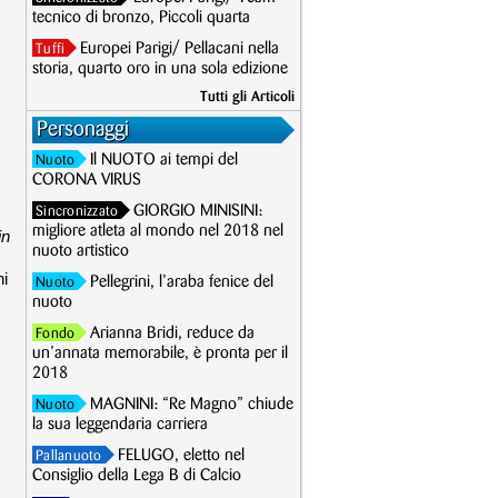
tecnico di bronzo, Piccoli quarta
Europei Parigi/ Pellacani nella
Tuffi
storia, quarto oro in una sola edizione
Tutti gli Articoli
Personaggi
Il NUOTO ai tempi del
Nuoto
CORONA VIRUS
GIORGIO MINISINI:
Sincronizzato
migliore atleta al mondo nel 2018 nel
in
nuoto artistico
ni
Pellegrini, l’araba fenice del
Nuoto
nuoto
Arianna Bridi, reduce da
Fondo
un’annata memorabile, è pronta per il
2018
MAGNINI: “Re Magno” chiude
Nuoto
la sua leggendaria carriera
FELUGO, eletto nel
Pallanuoto
Consiglio della Lega B di Calcio