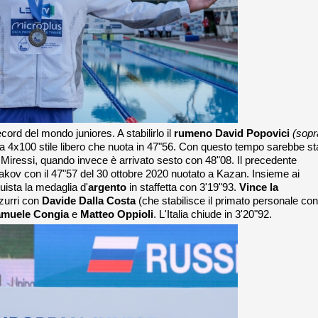
record del mondo juniores. A stabilirlo il
rumeno David Popovici
(sopr
la 4x100 stile libero che nuota in 47"56. Con questo tempo sarebbe st
 Miressi, quando invece è arrivato sesto con 48"08. Il precedente
akov con il 47"57 del 30 ottobre 2020 nuotato a Kazan. Insieme ai
ista la medaglia d'
argento
in staffetta con 3'19"93.
Vince la
zurri con
Davide
Dalla Costa
(che stabilisce il primato personale con
muele Congia
e
Matteo Oppioli
. L'Italia chiude in 3'20"92.