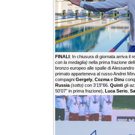
FINALI
: In chiusura di giornata arriva il 
con la medaglia)
nella prima frazione del
bronzo europeo alle spalle di Alessandro
primato apparteneva al russo Andrei Min
compagni
Gergely
,
Cozma
e
Dinu
conqu
Russia
(sotto)
con 3'19"66.
Quinti
gli az
50'07" in prima frazione),
Luca Serio
,
Sa