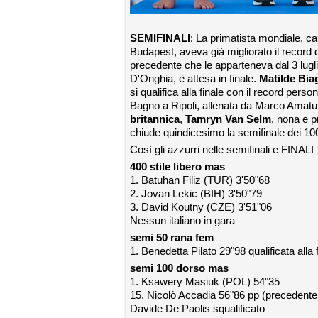
SEMIFINALI
: La primatista mondiale, 
Budapest, aveva già migliorato il record 
precedente che le apparteneva dal 3 lugl
D'Onghia, è attesa in finale.
Matilde Biag
si qualifica alla finale con il record pers
Bagno a Ripoli, allenata da Marco Amatull
britannica
,
Tamryn Van Selm
, nona e p
chiude quindicesimo la semifinale dei 100
Così gli azzurri nelle semifinali e FINALI
400 stile libero mas
1. Batuhan Filiz (TUR) 3'50"68
2. Jovan Lekic (BIH) 3'50"79
3. David Koutny (CZE) 3'51"06
Nessun italiano in gara
semi 50 rana fem
1. Benedetta Pilato 29"98 qualificata alla 
semi 100 dorso mas
1. Ksawery Masiuk (POL) 54"35
15. Nicolò Accadia 56"86 pp (precedente 5
Davide De Paolis squalificato