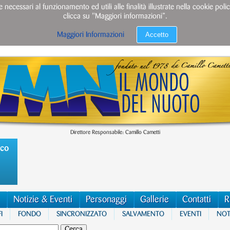
e necessari al funzionamento ed utili alle finalità illustrate nella cookie po
clicca su "Maggiori informazioni”.
Accetto
Maggiori Informazioni
Direttore Responsabile: Camillo Cametti
ico
Notizie & Eventi
Personaggi
Gallerie
Contatti
R
I
FONDO
SINCRONIZZATO
SALVAMENTO
EVENTI
NOTI