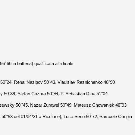
''66 in batteria) qualificata alla finale
50"24, Renal Nazipov 50"43, Vladislav Reznichenko 48"90
y 50"39, Stefan Cozma 50"94, P. Sebastian Dinu 51"04
zewsky 50'"45, Nazar Zurawel 50"49, Mateusz Chowaniek 48"93
e 50"58 del 01/04/21 a Riccione), Luca Serio 50"72, Samuele Congia