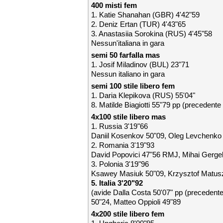
400 misti fem
1. Katie Shanahan (GBR) 4'42"59
2. Deniz Ertan (TUR) 4'43"65
3. Anastasiia Sorokina (RUS) 4'45"58
Nessun'italiana in gara
semi 50 farfalla mas
1. Josif Miladinov (BUL) 23"71
Nessun italiano in gara
semi 100 stile libero fem
1. Daria Klepikova (RUS) 55'04"
8. Matilde Biagiotti 55"79 pp (precedente 56
4x100 stile libero mas
1. Russia 3'19"66
Daniil Kosenkov 50"09, Oleg Levchenko 
2. Romania 3'19"93
David Popovici 47"56 RMJ, Mihai Gergel
3. Polonia 3'19"96
Ksawey Masiuk 50"09, Krzysztof Matus
5. Italia 3'20"92
(avide Dalla Costa 50'07" pp (precedent
50"24, Matteo Oppioli 49"89
4x200 stile libero fem