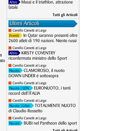
Massi e il triathlon, attrazione
Altro
fatale
Tutti gli Articoli
Ultimi Articoli
Camillo Cametti at Large
In Qatar saranno presenti oltre
Eventi
2600 atleti di 190 nazioni. Niente russi
Camillo Cametti at Large
KIRSTY COVENTRY
Altro
a
riconfermata ministro dello Sport
ato
Camillo Cametti at Large
CLAMOROSO, il nuoto
Nuoto
DOWN UNDER è sottosopra
Camillo Cametti at Large
EURONUOTO, i tanti
Nuoto
| LEN
record dell’ITALIA
Camillo Cametti at Large
TOTALMENTE NUOTO
Nuoto
| Libri
di Claudio Rossetto
Camillo Cametti at Large
BUBI nel Pantheon dello sport
Nuoto
Tutti gli Articoli