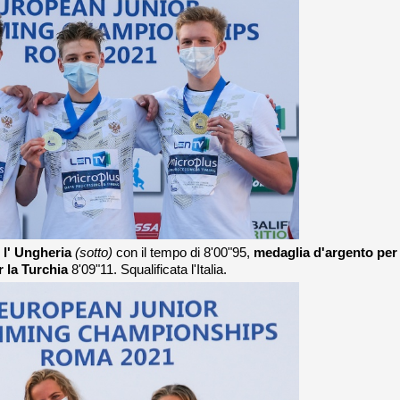
e
l' Ungheria
(sotto)
con il tempo di 8'00"95,
medaglia d'argento per 
 la Turchia
8'09"11. Squalificata l'Italia.