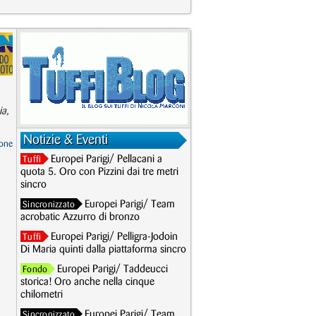
ia,
Notizie & Eventi
one
Europei Parigi/ Pellacani a
Tuffi
quota 5. Oro con Pizzini dai tre metri
sincro
Europei Parigi/ Team
Sincronizzato
acrobatic Azzurro di bronzo
Europei Parigi/ Pelligra-Jodoin
Tuffi
Di Maria quinti dalla piattaforma sincro
Europei Parigi/ Taddeucci
Fondo
storica! Oro anche nella cinque
chilometri
Europei Parigi/ Team
Sincronizzato