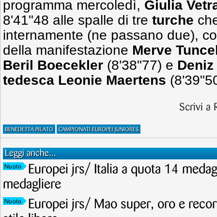
programma mercoledì,
Giulia Vet
8'41"48 alle spalle di tre
turche
che
internamente (ne passano due), col
della manifestazione
Merve Tunce
Beril Boecekler
(8'38"77) e
Deniz
tedesca Leonie Maertens
(8'39"50
Scrivi a
BENEDETTA PILATO
CAMPIONATI EUROPEI JUNIORES
Leggi anche...
Europei jrs/ Italia a quota 14 meda
Nuoto
medagliere
Europei jrs/ Mao super, oro e recor
Nuoto