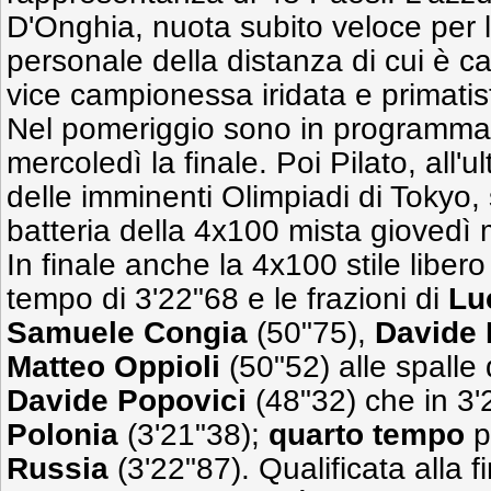
D'Onghia, nuota subito veloce per 
personale della distanza di cui è 
vice campionessa iridata e primatis
Nel pomeriggio sono in programma l
mercoledì la finale. Poi Pilato, all'u
delle imminenti Olimpiadi di Tokyo,
batteria della 4x100 mista giovedì 
In finale anche la 4x100 stile liber
tempo di 3'22"68 e le frazioni di
Lu
Samuele Congia
(50"75),
Davide 
Matteo Oppioli
(50"52) alle spalle
Davide Popovici
(48"32) che in 3'
Polonia
(3'21"38);
quarto tempo
pe
Russia
(3'22"87). Qualificata alla f