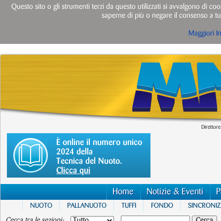
Questo sito o gli strumenti terzi da questo utilizzati si avvalgono di cook
saperne di più o negare il consenso a tut
Maggiori I
Direttore
È online il numero unico
2024 della
Tecnica del Nuoto.
Clicca qui
Home
Notizie & Eventi
P
NUOTO
PALLANUOTO
TUFFI
FONDO
SINCRONI
Cerca tra le sezioni: