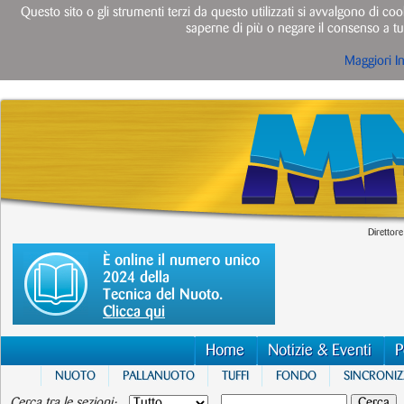
Questo sito o gli strumenti terzi da questo utilizzati si avvalgono di cook
saperne di più o negare il consenso a tut
Maggiori I
Direttore
È online il numero unico
2024 della
Tecnica del Nuoto.
Clicca qui
Home
Notizie & Eventi
P
NUOTO
PALLANUOTO
TUFFI
FONDO
SINCRONI
Cerca tra le sezioni: