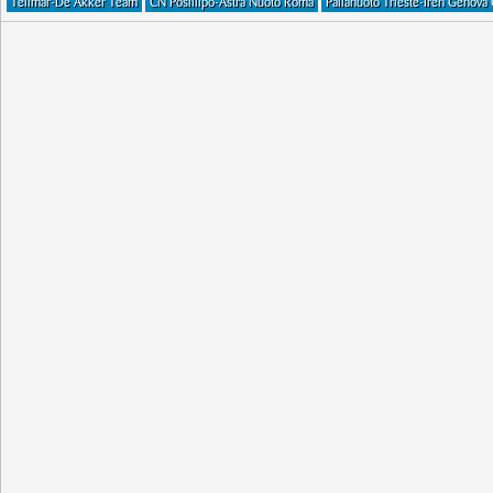
Telimar-De Akker Team
CN Posillipo-Astra Nuoto Roma
Pallanuoto Trieste-Iren Genova