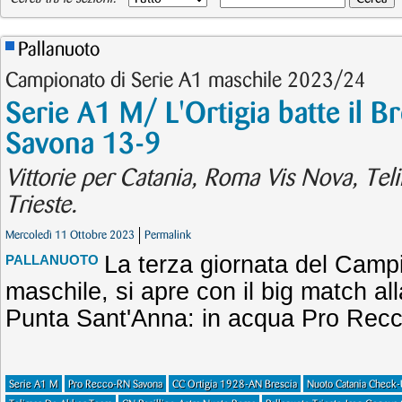
Pallanuoto
Campionato di Serie A1 maschile 2023/24
Serie A1 M/ L'Ortigia batte il B
Savona 13-9
Vittorie per Catania, Roma Vis Nova, Te
Trieste.
Mercoledì 11 Ottobre 2023
Permalink
La terza giornata del Camp
PALLANUOTO
maschile, si apre con il big match all
Punta Sant'Anna: in acqua Pro Rec
Serie A1 M
Pro Recco-RN Savona
CC Ortigia 1928-AN Brescia
Nuoto Catania Check-