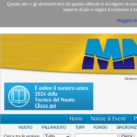
Questo sito o gli strumenti terzi da questo utilizzati si avvalgono di cook
saperne di più o negare il consenso a tut
Maggiori I
Direttore
È online il numero unico
2024 della
Tecnica del Nuoto.
Clicca qui
Home
Notizie & Eventi
P
NUOTO
PALLANUOTO
TUFFI
FONDO
SINCRONI
Cerca tra le sezioni: