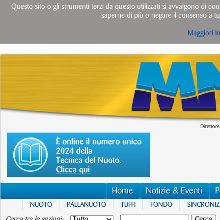
Questo sito o gli strumenti terzi da questo utilizzati si avvalgono di cook
saperne di più o negare il consenso a tut
Maggiori I
Direttore
È online il numero unico
2024 della
Tecnica del Nuoto.
Clicca qui
Home
Notizie & Eventi
P
NUOTO
PALLANUOTO
TUFFI
FONDO
SINCRONI
Cerca tra le sezioni: