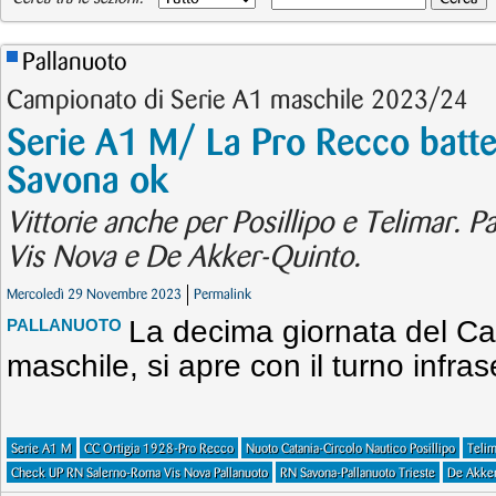
Pallanuoto
Campionato di Serie A1 maschile 2023/24
Serie A1 M/ La Pro Recco batte 
Savona ok
Vittorie anche per Posillipo e Telimar.
Vis Nova e De Akker-Quinto.
Mercoledì 29 Novembre 2023
Permalink
La decima giornata del Ca
PALLANUOTO
maschile, si apre con il turno infra
Serie A1 M
CC Ortigia 1928-Pro Recco
Nuoto Catania-Circolo Nautico Posillipo
Teli
Check UP RN Salerno-Roma Vis Nova Pallanuoto
RN Savona-Pallanuoto Trieste
De Akker