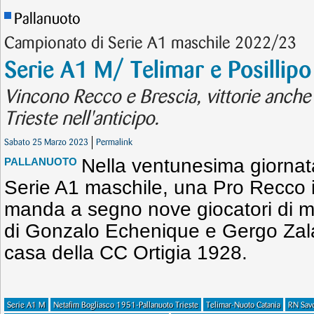
Pallanuoto
Campionato di Serie A1 maschile 2022/23
Serie A1 M/ Telimar e Posillipo
Vincono Recco e Brescia, vittorie anch
Trieste nell'anticipo.
Sabato 25 Marzo 2023
Permalink
Nella ventunesima giornat
PALLANUOTO
Serie A1 maschile, una Pro Recco i
manda a segno nove giocatori di mo
di Gonzalo Echenique e Gergo Zala
casa della CC Ortigia 1928.
Serie A1 M
Netafim Bogliasco 1951-Pallanuoto Trieste
Telimar-Nuoto Catania
RN Sav