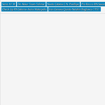
Serie A1 M
De Akker Team-Telimar
Nuoto Catania-C.N. Posillipo
Pro Recco-RN Savon
Check Up RN Salerno-Anzio Waterpolis
Iren Genova Quinto-Netafim Bogliasco 1951