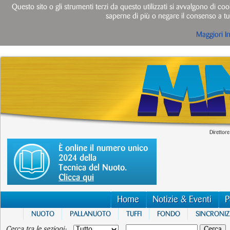
Questo sito o gli strumenti terzi da questo utilizzati si avvalgono di cook
saperne di più o negare il consenso a tut
Maggiori I
Direttore
È online il numero unico
2024 della
Tecnica del Nuoto.
Clicca qui
Home
Notizie & Eventi
P
NUOTO
PALLANUOTO
TUFFI
FONDO
SINCRONI
Cerca tra le sezioni: