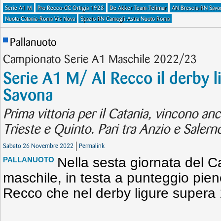
Serie A1 M
Pro Recco-CC Ortigia 1928
De Akker Team-Telimar
AN Brescia-RN Savo
Nuoto Catania-Roma Vis Nova
Spazio RN Camogli-Astra Nuoto Roma
Pallanuoto
Campionato Serie A1 Maschile 2022/23
Serie A1 M/ Al Recco il derby l
Savona
Prima vittoria per il Catania, vincono anc
Trieste e Quinto. Pari tra Anzio e Salern
Sabato 26 Novembre 2022
Permalink
Nella sesta giornata del 
PALLANUOTO
maschile, in testa a punteggio pien
Recco che nel derby ligure supera