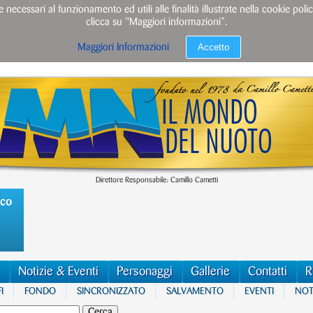
e necessari al funzionamento ed utili alle finalità illustrate nella cookie po
clicca su "Maggiori informazioni”.
Accetto
Maggiori Informazioni
Direttore Responsabile: Camillo Cametti
ico
Notizie & Eventi
Personaggi
Gallerie
Contatti
R
I
FONDO
SINCRONIZZATO
SALVAMENTO
EVENTI
NOTI