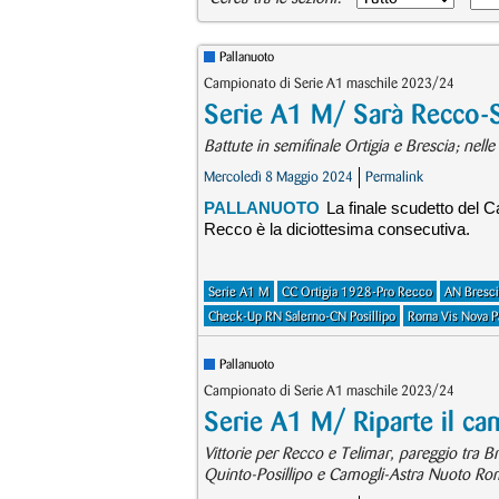
Pallanuoto
Campionato di Serie A1 maschile 2023/24
Serie A1 M/ Sarà Recco-S
Battute in semifinale Ortigia e Brescia; nelle
Mercoledì 8 Maggio 2024
Permalink
PALLANUOTO
La finale scudetto del
Recco è la diciottesima consecutiva.
Serie A1 M
CC Ortigia 1928-Pro Recco
AN Bresc
Check-Up RN Salerno-CN Posillipo
Roma Vis Nova Pa
Pallanuoto
Campionato di Serie A1 maschile 2023/24
Serie A1 M/ Riparte il ca
Vittorie per Recco e Telimar, pareggio tra B
Quinto-Posillipo e Camogli-Astra Nuoto Ro