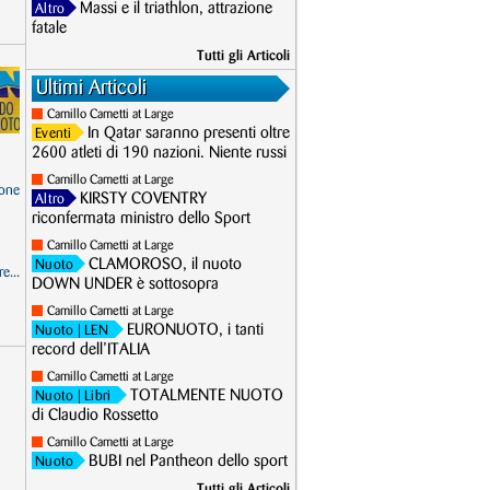
Massi e il triathlon, attrazione
Altro
fatale
Tutti gli Articoli
Ultimi Articoli
Camillo Cametti at Large
In Qatar saranno presenti oltre
Eventi
2600 atleti di 190 nazioni. Niente russi
Camillo Cametti at Large
one
KIRSTY COVENTRY
Altro
riconfermata ministro dello Sport
Camillo Cametti at Large
CLAMOROSO, il nuoto
Nuoto
e...
DOWN UNDER è sottosopra
Camillo Cametti at Large
EURONUOTO, i tanti
Nuoto
| LEN
record dell’ITALIA
Camillo Cametti at Large
TOTALMENTE NUOTO
Nuoto
| Libri
di Claudio Rossetto
Camillo Cametti at Large
BUBI nel Pantheon dello sport
Nuoto
Tutti gli Articoli