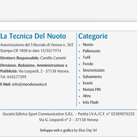
La Tecnica Del Nuoto
Categorie
Nuoto
Autorizzazione del Tribunale di Verona n. 302
Stampa CR 1808 in data 15/03/1974
Pallanuoto
Tuffi
Direttore Responsabile:
Camillo Cametti
Fondo
Direzione, Redazione, Amministrazione e
Sincronizzato
Pubblicità:
Via Leopardi, 2 - 37138 Verona.
Salvamento
Tel. 045577399
Eventi
E-Mail:
info@mondonuoto.it
Notizie FIN
Altro
Info Flash
Società Editrice Sport Communication S.R.L. – Partita I.V.A./C.F. n° 02389870235
Via G. Leopardi n° 2 – 37138 Verona
Sviluppo web e grafica
by Blue Day Srl