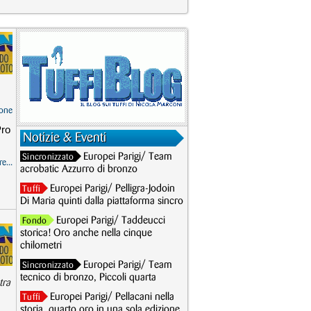
one
Pro
Notizie & Eventi
Europei Parigi/ Team
Sincronizzato
e...
acrobatic Azzurro di bronzo
Europei Parigi/ Pelligra-Jodoin
Tuffi
Di Maria quinti dalla piattaforma sincro
Europei Parigi/ Taddeucci
Fondo
storica! Oro anche nella cinque
chilometri
Europei Parigi/ Team
Sincronizzato
tecnico di bronzo, Piccoli quarta
tra
Europei Parigi/ Pellacani nella
Tuffi
storia, quarto oro in una sola edizione