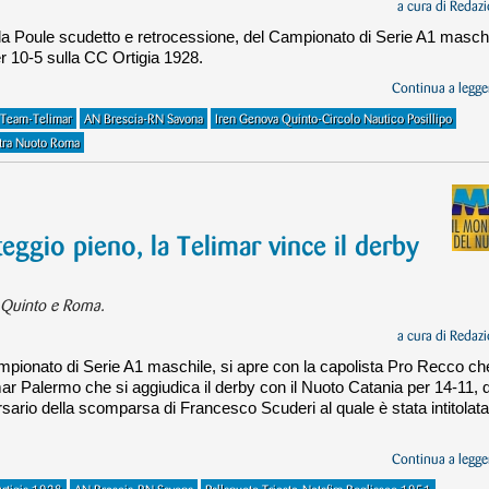
a cura di
Redazi
lla Poule scudetto e retrocessione, del Campionato di Serie A1 maschi
r 10-5 sulla CC Ortigia 1928.
Continua a legger
 Team-Telimar
AN Brescia-RN Savona
Iren Genova Quinto-Circolo Nautico Posillipo
tra Nuoto Roma
ggio pieno, la Telimar vince il derby
, Quinto e Roma.
a cura di
Redazi
ampionato di Serie A1 maschile, si apre con la capolista Pro Recco ch
mar Palermo che si aggiudica il derby con il Nuoto Catania per 14-11, 
rsario della scomparsa di Francesco Scuderi al quale è stata intitolata
Continua a legger