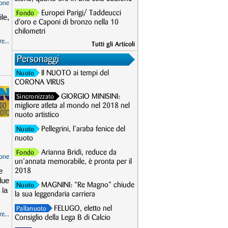
one
Europei Parigi/ Taddeucci
Fondo
le,
d'oro e Caponi di bronzo nella 10
chilometri
e...
Tutti gli Articoli
Personaggi
Il NUOTO ai tempi del
Nuoto
CORONA VIRUS
GIORGIO MINISINI:
Sincronizzato
migliore atleta al mondo nel 2018 nel
nuoto artistico
Pellegrini, l’araba fenice del
Nuoto
nuoto
Arianna Bridi, reduce da
Fondo
one
un’annata memorabile, è pronta per il
e
2018
due
MAGNINI: “Re Magno” chiude
Nuoto
 la
la sua leggendaria carriera
FELUGO, eletto nel
Pallanuoto
e...
Consiglio della Lega B di Calcio