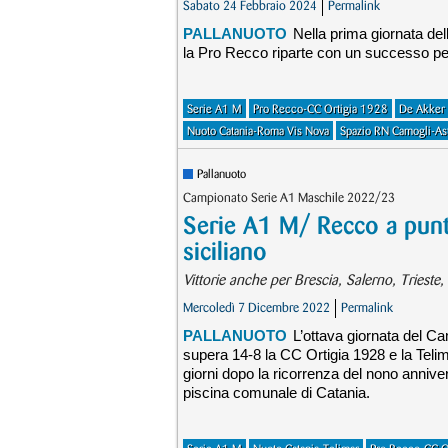
Sabato 24 Febbraio 2024
Permalink
PALLANUOTO
Nella prima giornata de
la Pro Recco riparte con un successo pe
Serie A1 M
Pro Recco-CC Ortigia 1928
De Akker
Nuoto Catania-Roma Vis Nova
Spazio RN Camogli-As
Pallanuoto
Campionato Serie A1 Maschile 2022/23
Serie A1 M/ Recco a punte
siciliano
Vittorie anche per Brescia, Salerno, Trieste
Mercoledì 7 Dicembre 2022
Permalink
PALLANUOTO
L’ottava giornata del C
supera 14-8 la CC Ortigia 1928 e la Teli
giorni dopo la ricorrenza del nono annive
piscina comunale di Catania.