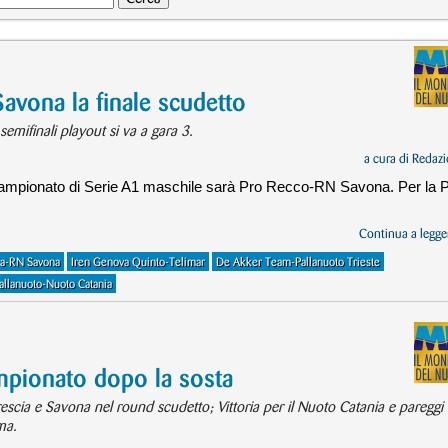
avona la finale scudetto
 semifinali playout si va a gara 3.
a cura di
Redazi
 Campionato di Serie A1 maschile sarà Pro Recco-RN Savona. Per la 
Continua a legger
ia-RN Savona
Iren Genova Quinto-Telimar
De Akker Team-Pallanuoto Trieste
llanuoto-Nuoto Catania
mpionato dopo la sosta
rescia e Savona nel round scudetto; Vittoria per il Nuoto Catania e pareggi 
ma.