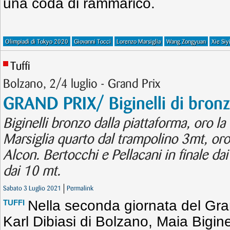
una coda di rammarico.
Olimpiadi di Tokyo 2020
Giovanni Tocci
Lorenzo Marsiglia
Wang Zongyuan
Xie Siy
Tuffi
Bolzano, 2/4 luglio - Grand Prix
GRAND PRIX/ Biginelli di bronz
Biginelli bronzo dalla piattaforma, oro la 
Marsiglia quarto dal trampolino 3mt, or
Alcon. Bertocchi e Pellacani in finale da
dai 10 mt.
Sabato 3 Luglio 2021
Permalink
Nella seconda giornata del Gran
TUFFI
Karl Dibiasi di Bolzano, Maia Bigine