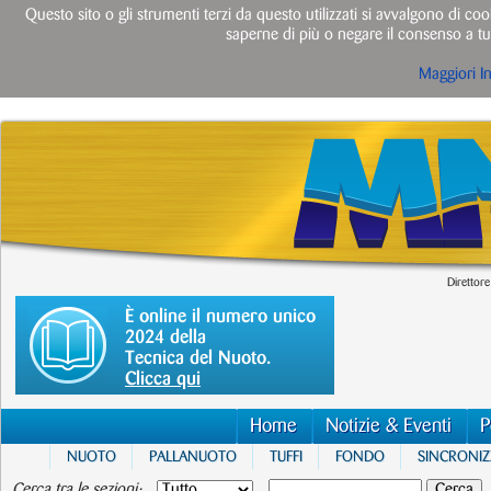
Questo sito o gli strumenti terzi da questo utilizzati si avvalgono di cook
saperne di più o negare il consenso a tut
Maggiori I
Direttore
È online il numero unico
2024 della
Tecnica del Nuoto.
Clicca qui
Home
Notizie & Eventi
P
NUOTO
PALLANUOTO
TUFFI
FONDO
SINCRONI
Cerca tra le sezioni: