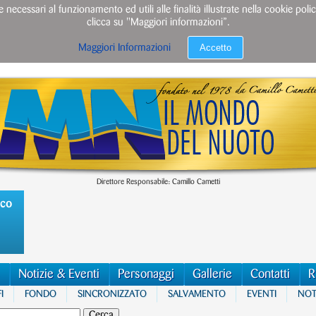
e necessari al funzionamento ed utili alle finalità illustrate nella cookie po
clicca su "Maggiori informazioni”.
Accetto
Maggiori Informazioni
Direttore Responsabile: Camillo Cametti
ico
Notizie & Eventi
Personaggi
Gallerie
Contatti
R
I
FONDO
SINCRONIZZATO
SALVAMENTO
EVENTI
NOTI