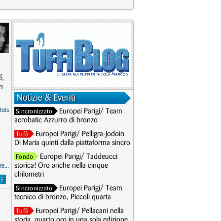
5,
n
Notizie & Eventi
teis
Europei Parigi/ Team
Sincronizzato
acrobatic Azzurro di bronzo
r
Europei Parigi/ Pelligra-Jodoin
Tuffi
Di Maria quinti dalla piattaforma sincro
Europei Parigi/ Taddeucci
Fondo
storica! Oro anche nella cinque
e...
chilometri
15
Europei Parigi/ Team
Sincronizzato
tecnico di bronzo, Piccoli quarta
Europei Parigi/ Pellacani nella
Tuffi
storia, quarto oro in una sola edizione