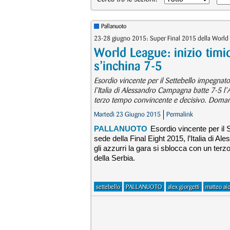
Pallanuoto
23-28 giugno 2015: Super Final 2015 della World
World League: inizio timid
s’inchina 7-5
Esordio vincente per il Settebello impegnat
l’Italia di Alessandro Campagna batte 7-5 l’A
terzo tempo convincente e decisivo. Domani 
Martedì 23 Giugno 2015
Permalink
PALLANUOTO
Esordio vincente per il
sede della Final Eight 2015, l’Italia di 
gli azzurri la gara si sblocca con un ter
della Serbia.
settebello
PALLANUOTO
alex giorgetti
matteo aic