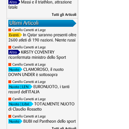
Massi e il triathlon, attrazione
Altro
fatale
Tutti gli Articoli
Ultimi Articoli
Camillo Cametti at Large
In Qatar saranno presenti oltre
Eventi
2600 atleti di 190 nazioni. Niente russi
Camillo Cametti at Large
KIRSTY COVENTRY
Altro
riconfermata ministro dello Sport
Camillo Cametti at Large
CLAMOROSO, il nuoto
Nuoto
DOWN UNDER è sottosopra
Camillo Cametti at Large
EURONUOTO, i tanti
Nuoto
| LEN
record dell’ITALIA
Camillo Cametti at Large
TOTALMENTE NUOTO
Nuoto
| Libri
di Claudio Rossetto
Camillo Cametti at Large
BUBI nel Pantheon dello sport
Nuoto
Tutti gli Articoli