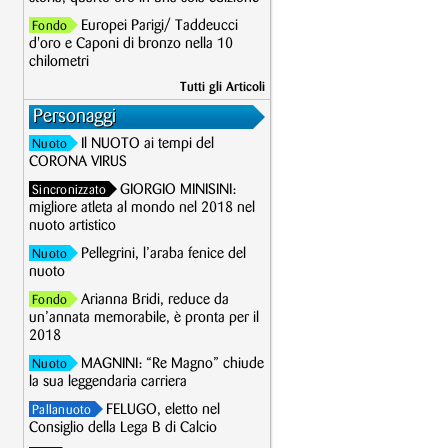
Europei Parigi/ Taddeucci
Fondo
d'oro e Caponi di bronzo nella 10
chilometri
Tutti gli Articoli
Personaggi
Il NUOTO ai tempi del
Nuoto
CORONA VIRUS
GIORGIO MINISINI:
Sincronizzato
migliore atleta al mondo nel 2018 nel
nuoto artistico
Pellegrini, l’araba fenice del
Nuoto
nuoto
Arianna Bridi, reduce da
Fondo
un’annata memorabile, è pronta per il
2018
MAGNINI: “Re Magno” chiude
Nuoto
la sua leggendaria carriera
FELUGO, eletto nel
Pallanuoto
Consiglio della Lega B di Calcio