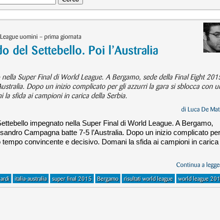
 League uomini – prima giornata
o del Settebello. Poi l’Australia
o nella Super Final di World League. A Bergamo, sede della Final Eight 201
ustralia. Dopo un inizio complicato per gli azzurri la gara si sblocca con u
la sfida ai campioni in carica della Serbia.
di
Luca De Mat
 Settebello impegnato nella Super Final di World League. A Bergamo,
Alessandro Campagna batte 7-5 l’Australia. Dopo un inizio complicato pe
zo tempo convincente e decisivo. Domani la sfida ai campioni in carica
Continua a legger
ardi
italia-australia
super final 2015
Bergamo
risultati world league
world league 20