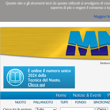
Questo sito o gli strumenti terzi da questo utilizzati si avvalgono di cook
saperne di più o negare il consenso a tut
Maggiori I
Direttore
È online il numero unico
2024 della
Tecnica del Nuoto.
Clicca qui
Home
Notizie & Eventi
P
NUOTO
PALLANUOTO
TUFFI
FONDO
SINCRONI
Cerca tra le sezioni: