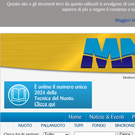
Questo sito o gli strumenti terzi da questo utilizzati si avvalgono di cook
saperne di più o negare il consenso a tut
Maggiori I
Direttore
È online il numero unico
2024 della
Tecnica del Nuoto.
Clicca qui
Home
Notizie & Eventi
P
NUOTO
PALLANUOTO
TUFFI
FONDO
SINCRONI
Cerca tra le sezioni: