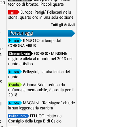
020
tecnico di bronzo, Piccoli quarta
Europei Parigi/ Pellacani nella
Tuffi
storia, quarto oro in una sola edizione
Tutti gli Articoli
,
Personaggi
Il NUOTO ai tempi del
Nuoto
CORONA VIRUS
te
a
GIORGIO MINISINI:
Sincronizzato
migliore atleta al mondo nel 2018 nel
nuoto artistico
Pellegrini, l’araba fenice del
Nuoto
nuoto
 e
Arianna Bridi, reduce da
Fondo
un’annata memorabile, è pronta per il
2018
MAGNINI: “Re Magno” chiude
i
Nuoto
la sua leggendaria carriera
FELUGO, eletto nel
Pallanuoto
D-
Consiglio della Lega B di Calcio
no.