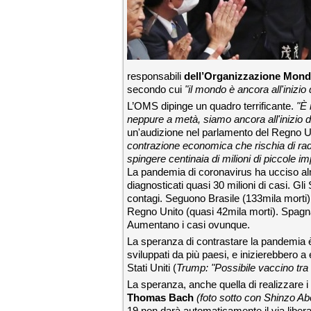
responsabili
dell’Organizzazione Mondi
secondo cui
"il mondo è ancora all'inizio
L’OMS
dipinge un quadro terrificante.
"È 
neppure a metà, siamo ancora all'inizio 
un'audizione nel parlamento del Regno U
contrazione economica che rischia di radd
spingere centinaia di milioni di piccole i
La pandemia di coronavirus ha ucciso al
diagnosticati quasi 30 milioni di casi. Gli
contagi. Seguono Brasile (133mila morti),
Regno Unito (quasi 42mila morti). Spagn
Aumentano i casi ovunque.
La speranza di contrastare la pandemia è
sviluppati da più paesi, e inizierebbero a
Stati Uniti (
Trump: "Possibile vaccino tra
La speranza, anche quella di realizzare i 
Thomas Bach
(foto sotto con Shinzo Ab
19 non darà automaticamente il via libera