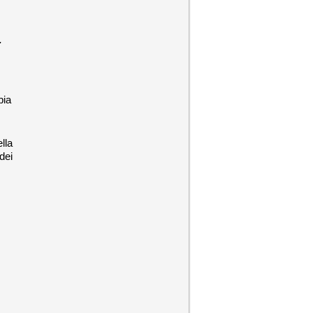
.
bia
lla
dei