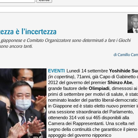
zza è l’incertezza
giapponese e Comitato Organizzatore sono determinati a fare i Giochi
sono ancora tanti.
di
Camillo Cam
EVENTI
Lunedì 14 settembre
Yoshihide Su
(in copertina)
, 71anni, già Capo di Gabinetto 
2012 del governo del premier
Shinzo Abe
,
grande fautore delle
Olimpiadi
, dimessosi ai
primi di settembre per motivi di salute, è stat
nominato leader del partito liberal-democrati
in Giappone ed è stato eletto nuovo premier i
una sessione straordinaria del Parlamento,
ottenendo 314 voti sui 465 disponibili alla
Camera dei Rappresentanti. Una scelta nel
segno della continuità che garantisce il pieno
appoggio del governo nipponico