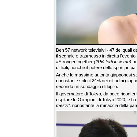
Ben 57 network televisivi - 47 dei quali de
il segnale e trasmesso in diretta l’event
#StrongerTogether
(#Più forti insieme)
per
difficili, nonché il potere dello sport, in p
Anche le massime autorità giapponesi son
nonostante solo il 24% dei cittadini giap
secondo un sondaggio di luglio.
Il governatore di Tokyo, da poco riconfer
ospitare le Olimpiadi di Tokyo 2020, e ha 
mezzi",
nonostante la minaccia della p