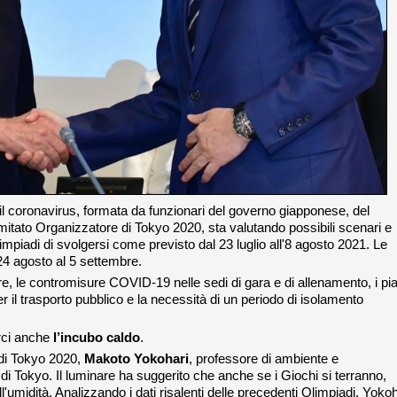
il coronavirus, formata da funzionari del governo giapponese, del
itato Organizzatore di Tokyo 2020, sta valutando possibili scenari e
mpiadi di svolgersi come previsto dal 23 luglio all'8 agosto 2021. Le
24 agosto al 5 settembre.
iere, le contromisure COVID-19 nelle sedi di gara e di allenamento, i pia
per il trasporto pubblico e la necessità di un periodo di isolamento
rci anche
l’incubo caldo
.
 di Tokyo 2020,
Makoto Yokohari
, professore di ambiente e
 di Tokyo. Il luminare ha suggerito che anche se i Giochi si terranno,
l'umidità. Analizzando i dati risalenti delle precedenti Olimpiadi, Yokoh