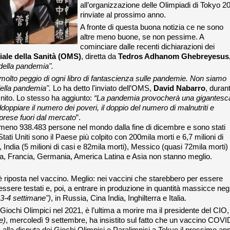
all’organizzazione delle Olimpiadi di Tokyo 2
rinviate al prossimo anno.
A fronte di questa buona notizia ce ne sono
altre meno buone, se non pessime. A
cominciare dalle recenti dichiarazioni dei
ale della Sanità (OMS)
, diretta da
Tedros Adhanom Ghebreyesus
 della pandemia".
molto peggio di ogni libro di fantascienza sulle pandemie. Non siamo
della pandemia".
Lo ha detto l'inviato dell’OMS,
David Nabarro
, duran
nito. Lo stesso ha aggiunto:
“La pandemia provocherà una gigantesc
oppiare il numero dei poveri, il doppio del numero di malnutriti e
mprese fuori dal mercato
”.
meno 938.483 persone nel mondo dalla fine di dicembre e sono stati
 Stati Uniti sono il Paese più colpito con 200mila morti e 6,7 milioni di
 India (5 milioni di casi e 82mila morti), Messico (quasi 72mila morti)
a, Francia, Germania, America Latina e Asia non stanno meglio.
 riposta nel vaccino. Meglio: nei vaccini che starebbero per essere
 essere testati e, poi, a entrare in produzione in quantità massicce negl
 3-4 settimane")
, in Russia, Cina India, Inghilterra e Italia.
Giochi Olimpici nel 2021, è l’ultima a morire ma il presidente del CIO,
e)
, mercoledì 9 settembre, ha insistito sul fatto che un vaccino COVI
 alla disputa dei Giochi Olimpici e Paralimpici a Tokyo il prossimo an