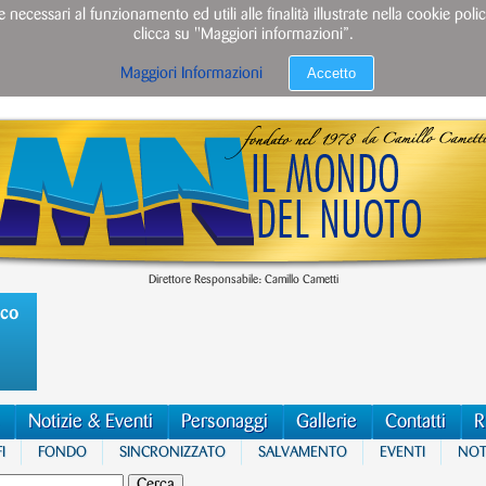
e necessari al funzionamento ed utili alle finalità illustrate nella cookie po
clicca su "Maggiori informazioni”.
Accetto
Maggiori Informazioni
Direttore Responsabile: Camillo Cametti
ico
Notizie & Eventi
Personaggi
Gallerie
Contatti
R
I
FONDO
SINCRONIZZATO
SALVAMENTO
EVENTI
NOTI