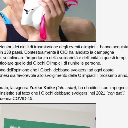
tentori dei diritti di trasmissione degli eventi olimpici - hanno acquist
o in 138 paesi. Contestualmente il CIO ha lanciato la campagna
 sottolineare l’importanza della solidarietà e dell’unità in questi tempi
articolare quello dei Giochi Olimpici, di riunire le persone.
o dell’opinione che i Giochi debbano svolgersi ad ogni costo
ponesi sia favorevole allo svolgimento delle Olimpiadi il prossimo anno
mato, la signora
Yuriko Koike
(foto sotto),
ha ribadito il suo impegno 
insistito sul fatto che i Giochi debbano svolgersi nel 2021
"con tutti i
andemia COVID-19.