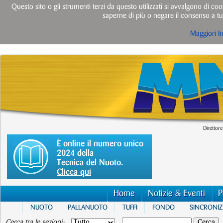
Questo sito o gli strumenti terzi da questo utilizzati si avvalgono di cook
saperne di più o negare il consenso a tut
Maggiori I
Direttore
È online il numero unico
2024 della
Tecnica del Nuoto.
Clicca qui
Home
Notizie & Eventi
P
NUOTO
PALLANUOTO
TUFFI
FONDO
SINCRONI
Cerca tra le sezioni: