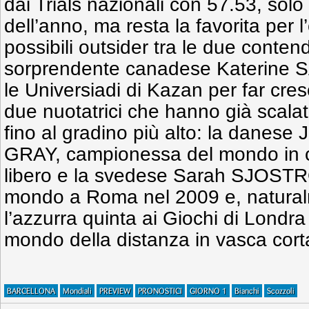
dai Trials nazionali con 57.53, solo
dell’anno, ma resta la favorita per l’
possibili outsider tra le due contende
sorprendente canadese Katerine S
le Universiadi di Kazan per far cre
due nuotatrici che hanno già scalat
fino al gradino più alto: la dane
GRAY, campionessa del mondo in ca
libero e la svedese Sarah SJOST
mondo a Roma nel 2009 e, natural
l’azzurra quinta ai Giochi di Lond
mondo della distanza in vasca cort
BARCELLONA
Mondiali
PREVIEW
PRONOSTICI
GIORNO 1
Bianchi
Scozzoli