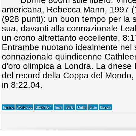
Donne 800m stile libero. Vinc
americana, Rebecca Mann, 1997 (15
(928 punti): un buon tempo per la su
sua, davanti alla connazionale Lea
un crono altrettanto eccellente, 8:1
Entrambe nuotano idealmente nel s
connazionale quindicenne Cathlee
d'oro olimpica a Londra. La dnese L
del record della Coppa del Mondo, è
in 8:22.04.
berlino
World Cup
GIORNO 1
finali
SETO
Muffat
Ervin
Bianchi