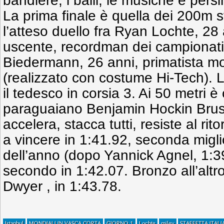
bandiere, i balli, le musiche e persin
La prima finale è quella dei 200m st
l’atteso duello fra Ryan Lochte, 28
uscente, recordman dei campionati
Biedermann, 26 anni, primatista m
(realizzato con costume Hi-Tech). L
il tedesco in corsia 3. Ai 50 metri 
paraguaiano Benjamin Hockin Brusq
accelera, stacca tutti, resiste al r
a vincere in 1:41.92, seconda migli
dell’anno (dopo Yannick Agnel, 1:
secondo in 1:42.07. Bronzo all’alt
Dwyer , in 1:43.78.
Istanbul
MONDIALI IN VASCA CORTA
GIORNO 1
Lochte
miley
STAFFETTA ITAL