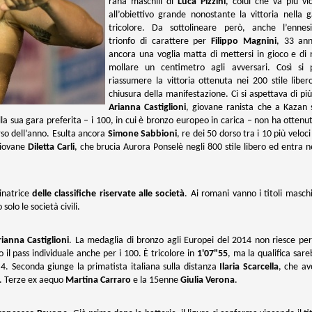
rana maschili di
Luca Pizzini
, colui che va più vi
all’obiettivo grande nonostante la vittoria nella 
tricolore. Da sottolineare però, anche l’ennes
trionfo di carattere per
Filippo Magnini
, 33 ann
ancora una voglia matta di mettersi in gioco e di
mollare un centimetro agli avversari. Così si 
riassumere la vittoria ottenuta nei 200 stile liber
chiusura della manifestazione. Ci si aspettava di pi
Arianna Castiglioni
, giovane ranista che a Kazan 
ella sua gara preferita – i 100, in cui è bronzo europeo in carica – non ha ottenut
rso dell’anno. Esulta ancora
Simone Sabbioni
, re dei 50 dorso tra i 10 più veloci
giovane
Diletta Carli
, che brucia Aurora Ponselè negli 800 stile libero ed entra n
natrice
delle classifiche riservate alle società
. Ai romani vanno i titoli maschi
solo le società civili.
rianna Castiglioni
. La medaglia di bronzo agli Europei del 2014 non riesce pe
 il pass individuale anche per i 100. È tricolore in
1'07"55
, ma la qualifica sar
4. Seconda giunge la primatista italiana sulla distanza
Ilaria Scarcella
, che av
. Terze ex aequo
Martina Carraro
e la 15enne
Giulia Verona
.