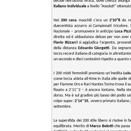
decide nell'ultima virata, dove Diletta allunga
italiano individuale
a livello “Assoluti” ottenu
Nei
200 rana
maschili c’era un
2'10"8
da re
duecentista azzurro ai Campionati tricolore. 
Nazionale – promuovere in anticipo
Luca Pizzi
diretta ed è abbastanza deluso per non aver ra
Flavio Bizzarri
si aggiudica l’argento, provand
della distanza
Edoardo Giorgetti
. Da segnare
terzo record italiano di categoria in altrettant
un secondo e dieci centesimi rispetto a quanto n
I 200 misti femminili premiano un’inedita
Luis
come terza atleta all-time in Italia alle spalle 
per Fiamme Oro e Rari Nantes Torino trova il su
fissato a 2’11’’2 – è ancora lontano. Nella st
dorso. Ma è sul gradino più basso del podio s
colpo super:
2’14’’35
, ovvero primato italiano J
settembre.
La supersfida dei 200 stile libero si risolve in
equilibrata. Merito di
Marco Belotti
che passa 