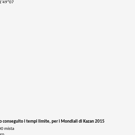
 1'49"07
nno conseguito i tempi limite, per i Mondiali di Kazan 2015
00 mista
ero