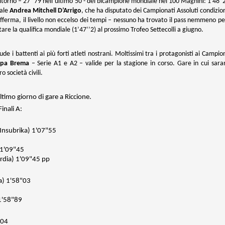
torno – 27’’79 nell’ultimo 50 - del bicampione mondiale nei 100 Magnini: 1'48"2
ale
Andrea Mitchell D’Arrigo
, che ha disputato dei Campionati Assoluti condizio
afferma, il livello non eccelso dei tempi – nessuno ha trovato il pass nemmeno pe
saltare la qualifica mondiale (1’47’’2) al prossimo Trofeo Settecolli a giugno.
de i battenti ai più forti atleti nostrani. Moltissimi tra i protagonisti ai Campio
oppa Brema
– Serie A1 e A2 – valide per la stagione in corso. Gare in cui sar
o società civili.
ltimo giorno di gare a Riccione.
inali A:
 Insubrika) 1'07"55
 1'09"45
dia) 1'09"45 pp
a) 1'58"03
 1'58"89
"04