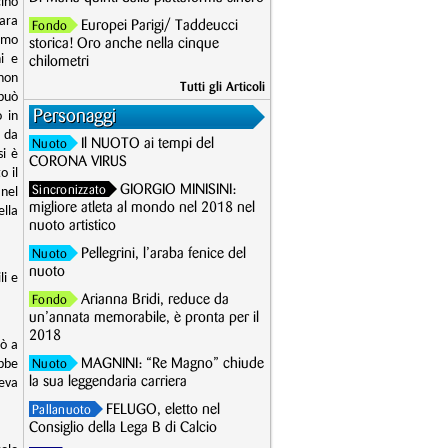
cino
gara
Europei Parigi/ Taddeucci
Fondo
imo
storica! Oro anche nella cinque
i e
chilometri
 non
Tutti gli Articoli
può
Personaggi
o in
ù da
Il NUOTO ai tempi del
Nuoto
si è
CORONA VIRUS
o il
GIORGIO MINISINI:
Sincronizzato
 nel
migliore atleta al mondo nel 2018 nel
ella
nuoto artistico
Pellegrini, l’araba fenice del
Nuoto
nuoto
li e
Arianna Bridi, reduce da
Fondo
un’annata memorabile, è pronta per il
2018
rò a
ebbe
MAGNINI: “Re Magno” chiude
Nuoto
la sua leggendaria carriera
eva
FELUGO, eletto nel
Pallanuoto
Consiglio della Lega B di Calcio