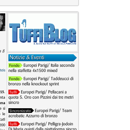
a 8
Notizie & Eventi
Europei Parigi/ Italia seconda
Fondo
teis
nella staffetta 4x1500 mixed
Europei Parigi/ Taddeucci di
Fondo
bronzo nella knockout sprint
015
.
Europei Parigi/ Pellacani a
Tuffi
nta
quota 5. Oro con Pizzini dai tre metri
sincro
una
e si
Europei Parigi/ Team
Sincronizzato
 le
acrobatic Azzurro di bronzo
tati
Europei Parigi/ Pelligra-Jodoin
Tuffi
 200
Di Maria quinti dalla piattaforma sincro