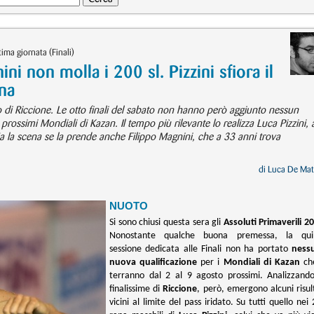
ima giornata (Finali)
ni non molla i 200 sl. Pizzini sfiora il
na
o di Riccione. Le otto finali del sabato non hanno però aggiunto nessun
 prossimi Mondiali di Kazan. Il tempo più rilevante lo realizza Luca Pizzini, 
a la scena se la prende anche Filippo Magnini, che a 33 anni trova
di
Luca De Mat
NUOTO
Si sono chiusi questa sera gli
Assoluti Primaverili 2
Nonostante qualche buona premessa, la qui
sessione dedicata alle Finali non ha portato
ness
nuova qualificazione
per i
Mondiali di Kazan
ch
terranno dal 2 al 9 agosto prossimi. Analizzando
finalissime di
Riccione
, però, emergono alcuni risul
vicini al limite del pass iridato. Su tutti quello nei