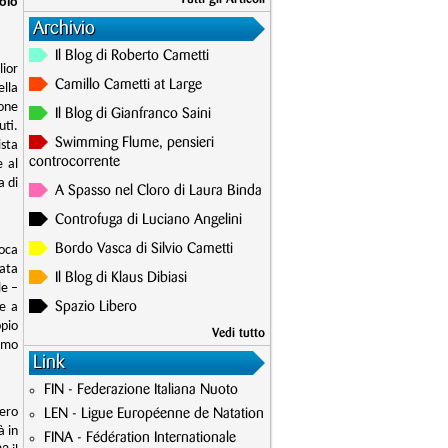
tolo
Archivio
Il Blog di Roberto Cametti
ior
Camillo Cametti at Large
ella
one
Il Blog di Gianfranco Saini
uti.
Swimming Flume, pensieri
ista
controcorrente
 al
a di
A Spasso nel Cloro di Laura Binda
Controfuga di Luciano Angelini
Bordo Vasca di Silvio Cametti
loca
rata
Il Blog di Klaus Dibiasi
le –
ne a
Spazio Libero
ppio
Vedi tutto
imo
Link
FIN - Federazione Italiana Nuoto
vero
LEN - Ligue Européenne de Natation
à in
FINA - Fédération Internationale