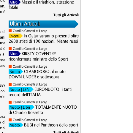
tolo
Massi e il triathlon, attrazione
Altro
an.
fatale
no è
Tutti gli Articoli
Ultimi Articoli
Camillo Cametti at Large
o di
In Qatar saranno presenti oltre
Eventi
ani
2600 atleti di 190 nazioni. Niente russi
tima
nt è
Camillo Cametti at Large
KIRSTY COVENTRY
a al
Altro
riconfermata ministro dello Sport
iora
gare
Camillo Cametti at Large
CLAMOROSO, il nuoto
Nuoto
DOWN UNDER è sottosopra
Camillo Cametti at Large
oSS9
EURONUOTO, i tanti
Nuoto
| LEN
 col
record dell’ITALIA
erie
Camillo Cametti at Large
TOTALMENTE NUOTO
Nuoto
| Libri
di Claudio Rossetto
ora
Camillo Cametti at Large
e di
BUBI nel Pantheon dello sport
Nuoto
e si
Tutti gli Articoli