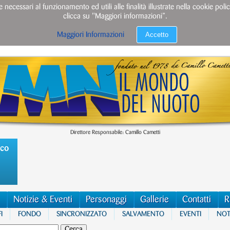
e necessari al funzionamento ed utili alle finalità illustrate nella cookie po
clicca su "Maggiori informazioni”.
Accetto
Maggiori Informazioni
Direttore Responsabile: Camillo Cametti
ico
Notizie & Eventi
Personaggi
Gallerie
Contatti
R
I
FONDO
SINCRONIZZATO
SALVAMENTO
EVENTI
NOTI