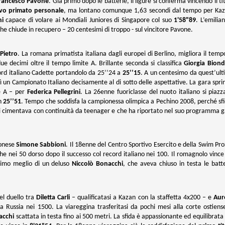
rancesco Pavone
. Già primo dopo le batterie, il ligure si conferma vincendo il ti
vo primato personale
, ma lontano comunque 1,63 secondi dal tempo per Kaz
ni
capace di volare ai Mondiali Juniores di Singapore col suo
1'58"89
. L’emilia
he chiude in recupero – 20 centesimi di troppo - sul vincitore Pavone.
 Pietro
. La romana primatista italiana dagli europei di Berlino, migliora il temp
ue decimi oltre il tempo limite A. Brillante seconda si classifica
Giorgia Biond
cord italiano Cadette portandolo da 25’’24 a
25’’15
. A un centesimo da quest’ul
ì un Campionato Italiano decisamente al di sotto delle aspettative. La gara spri
le A – per
Federica Pellegrini
. La 26enne fuoriclasse del nuoto italiano si piazz
in
25’’51
. Tempo che soddisfa la campionessa olimpica a Pechino 2008, perché sf
i si cimentava con continuità da teenager e che ha riportato nel suo programma 
cionese
Simone Sabbioni
. Il 18enne del Centro Sportivo Esercito e della Swim Pr
che nei 50 dorso dopo il successo col record italiano nei 100. Il romagnolo vince
simo meglio di un deluso
Niccolò Bonacchi
, che aveva chiuso in testa le batt
el duello tra
Diletta Carli
– qualificatasi a Kazan con la staffetta 4x200 – e
Aur
 la Russia nei 1500. La viareggina trasferitasi da pochi mesi alla corte ostiens
acchi
scattata in testa fino ai 500 metri. La sfida è appassionante ed equilibrata 