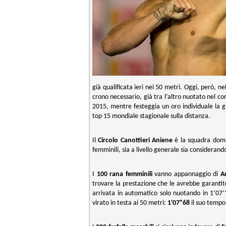
già qualificata ieri nei 50 metri. Oggi, però, n
crono necessario, già tra l’altro nuotato nel co
2015, mentre festeggia un oro individuale la 
top 15 mondiale stagionale sulla distanza.
Il
Circolo Canottieri Aniene
è la squadra domi
femminili, sia a livello generale sia considerando 
I
100 rana femminili
vanno appannaggio di
A
trovare la prestazione che le avrebbe garantito
arrivata in automatico solo nuotando in 1’07’’
virato in testa ai 50 metri:
1'07"68
il suo tempo