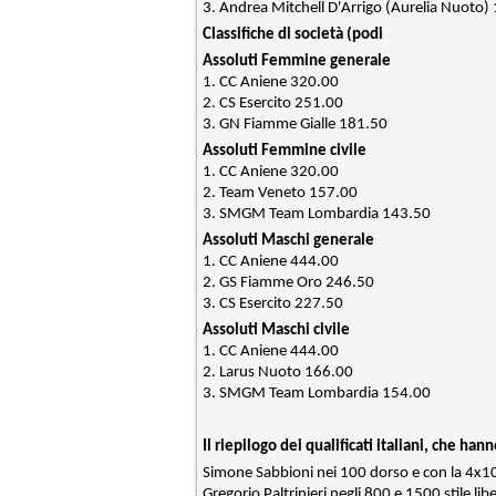
3. Andrea Mitchell D'Arrigo (Aurelia Nuoto)
Classifiche di società (podi
Assoluti Femmine generale
1. CC Aniene 320.00
2. CS Esercito 251.00
3. GN Fiamme Gialle 181.50
Assoluti Femmine civile
1. CC Aniene 320.00
2. Team Veneto 157.00
3. SMGM Team Lombardia 143.50
Assoluti Maschi generale
1. CC Aniene 444.00
2. GS Fiamme Oro 246.50
3. CS Esercito 227.50
Assoluti Maschi civile
1. CC Aniene 444.00
2. Larus Nuoto 166.00
3. SMGM Team Lombardia 154.00
Il riepilogo dei qualificati italiani, che ha
Simone Sabbioni nei 100 dorso e con la 4x1
Gregorio Paltrinieri negli 800 e 1500 stile lib