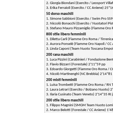
2.
Giorgia Biondani (Esercito / Leosport Vill
3. Erika Ferraioli (Esercito / CC Aniene) 25"1
50 dorso maschili
1.
Simone Sabbioni (Esercito / Swim Pro SS
2. Niccolò Bonacchi (Esercito / Nuotatori Pis
3. Stefano Mauro Pizzamiglio (Fiamme Oro 
800 stile libero femminili
1. Diletta Carli (Fiamme Oro Roma / Tirreni
2. Aurora Ponselè (Fiamme Oro Napoli / CC
3. Linda Caponi (Team Nuoto Toscana Empol
200 rana maschili
1. Luca Pizzini (Carabinieri / Fondazione Be
2. Flavio Bizzarri (Forestale) 2'11"59 pp
3. Edoardo Giorgetti (Fiamme Oro Roma / C
4. Nicolò Martinenghi (NC Brebbia) 2'14"81 
200 misti femminili
1. Luisa Trombetti (Fiamme Oro Roma / RN 
2. Laura Letrari (Esercito / Bolzano Nuoto) 
3. Ilaria Cusinato (Team Veneto) 2'14"35 RI 
200 stile libero maschili
1. Filippo Magnini (SMGM Team Nuoto Lom
2. Marco Belotti (Forestale / CC Aniene) 1'4