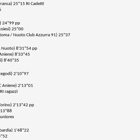
afranca) 25"15 RI Cadetti
6
9) 24"99 pp
toiesi) 25"00
Roma / Nuoto Club Azzurra 91) 25"37
ca Nuoto) 8'31"54 pp
 Aniene) 8'33"45
i) 8'40"35
ntegodi) 2'10"97
C Aniene) 2'13"01
RI ragazzi
Torino) 2'13"42 pp
2'13"88
juniores
bardia) 1'48"22
8"52