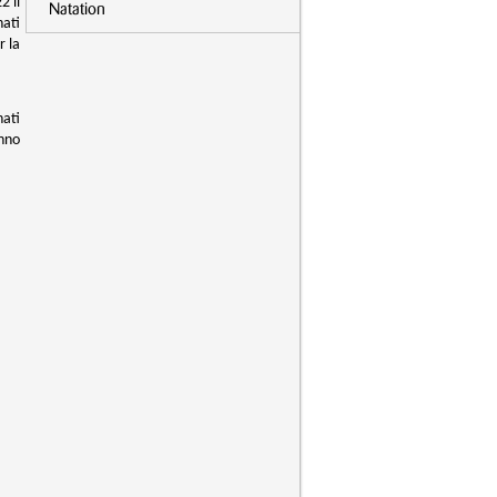
2 il
Natation
nati
r la
nati
anno