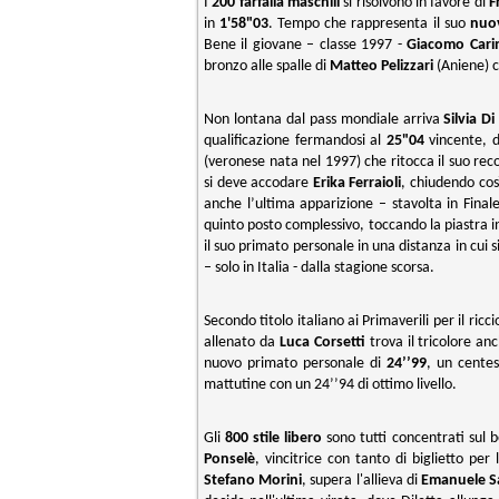
I
200 farfalla maschili
si risolvono in favore di
F
in
1'58"03
. Tempo che rappresenta il suo
nuo
Bene il giovane – classe 1997 -
Giacomo Cari
bronzo alle spalle di
Matteo Pelizzari
(Aniene) c
Non lontana dal pass mondiale arriva
Silvia Di
qualificazione fermandosi al
25"04
vincente, d
(veronese nata nel 1997) che ritocca il suo re
si deve accodare
Erika Ferraioli
, chiudendo cos
anche l’ultima apparizione – stavolta in Fina
quinto posto complessivo, toccando la piastra 
il suo primato personale in una distanza in cu
– solo in Italia - dalla stagione scorsa.
Secondo titolo italiano ai Primaverili per il ric
allenato da
Luca Corsetti
trova il tricolore an
nuovo primato personale di
24’’99
, un cente
mattutine con un 24’’94 di ottimo livello.
Gli
800 stile libero
sono tutti concentrati sul b
Ponselè
, vincitrice con tanto di biglietto per
Stefano Morini
, supera l'allieva di
Emanuele S