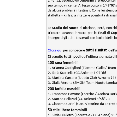
1’48’’52, cedendo 60 centesimi al prepotente ri
suo tempo vincente. Al terzo posto in
1’49"07
s
da alcuni problemi intestinali. Come lui stesso 
staffetta – gli lascia intatte le possibilità di as
Lo
Stadio del Nuoto
di Riccione, però, non chiu
tricolore saranno in vasca per le
Finali di C
impegnati gli atleti tesserati con i colori delle lor
Clicca qui
per conoscere
tutti i risultati
dell’u
Di seguito
tutti i podi
dell’ultima giornata di F
100 rana femminili
1. Arianna Castiglioni (Fiamme Gialle / Team
2. Ilaria Scarcella (CC Aniene) 1'07"66
3. Martina Carraro (Nuoto Club Azzurra 91)
3. Giulia Verona (SMGM Team Nuoto Lombar
200 farfalla maschili
1. Francesco Pavone (Esercito / Andrea Dori
2.
Matteo Pelizzari (CC Aniene) 1'58"23
3. Giacomo Carini (Can. Vittorino da Feltre)
50 stile libero femminili
1. Silvia Di Pietro (Forestale / CC Aniene) 25