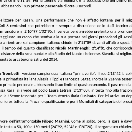
 e vince in
8'31"54
. Per la 18enne viareggina c’è la soddisfazione del
primo ti
to abbassando il suo
primato personale
di otre 3 secondi.
alizzare per Kazan. Una performance che non è affatto lontana per il migl
Soli 8 centesimi che potrebbero – sempre a discrezione dello staff tecnico d
ni
vincitore in
2'10"97
1'02"95. Il veneto però avrebbe preferito una promozi
ggiunto un crono che sentiva alla sua portata nei giorni precedenti gli Assol
o a rientrare sul campione italiano: chiude in
2'11"59
davanti all’altro special
 il tempo del quarto classificato
Nicolò Martinenghi
:
2'14"81
che corrisponde
e distanze della rana nuotate allo Stadio del Nuoto riccionese. Stavolta si miglior
uotato ai categoria Estivi del 2014.
a Trombetti
, versione campionessa italiana “primaverile”. Il suo
2'13"42
la col
della primatista italiana Alessia Filippi e Francesca Segat. Inoltre la 21enne tesse
o primato personale abbassando il suo limite di quasi un secondo. Il pass mondia
essa gara, si rivede sul podio
Laura Letrari
(2’13’’88), in testa fino alla frazio
ale la 15enne tesserata per il Team Veneto
Ilaria Cusinato
. Per lei arriva un do
uniores tolto alla Pirozzi e
qualificazione per i Mondiali di categoria
del pross
 favore dell’intramontabile
Filippo Magnini
. Come al solito, però, la gara è dav
in testa a 50, 100 e 150 metri (24"92, 52"43 e 1'20"20). Il bergamasco chiuder