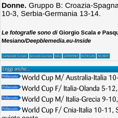
Donne.
Gruppo B: Croazia-Spagna 
10-3, Serbia-Germania 13-14.
Le fotografie sono di
Giorgio Scala
e
Pasqu
Mesiano
/Deepblemedia.eu-Inside
Campionati Europei
Seconda Giornata
Italia
GERMANIA
BODEGAS
AICARDI
Leggi anche...
World Cup M/ Australia-Italia 10-
Pallanuoto
World Cup F/ Italia-Olanda 5-12,
Pallanuoto
World Cup M/ Italia-Grecia 9-10, 
Pallanuoto
World Cup F/ Cnia-Italia 10-11, Se
Pallanuoto