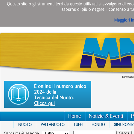
Questo sito o gli strumenti terzi da questo utilizzati si avvalgono di cook
saperne di più o negare il consenso a tut
Maggiori I
Direttore
È online il numero unico
2024 della
Tecnica del Nuoto.
Clicca qui
Home
Notizie & Eventi
P
NUOTO
PALLANUOTO
TUFFI
FONDO
SINCRONI
Cerca tra le sezioni: