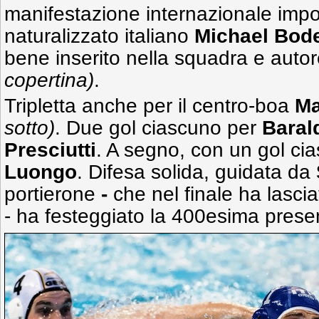
manifestazione internazionale impo
naturalizzato italiano
Michael Bod
bene inserito nella squadra e autor
copertina)
.
Tripletta anche per il centro-boa
Ma
sotto)
. Due gol ciascuno per
Baral
Presciutti
. A segno, con un gol ci
Luongo
. Difesa solida, guidata da
portierone
-
che nel finale ha lasci
- ha festeggiato
la 400esima prese