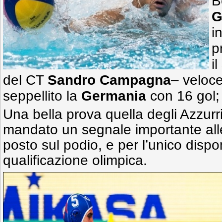
B
G
i
p
il
del CT
Sandro Campagna
– veloce
seppellito la
Germania
con 16 gol; 
Una bella prova quella degli Azzurr
mandato un segnale importante all
posto sul podio, e per l’unico dispon
qualificazione olimpica.