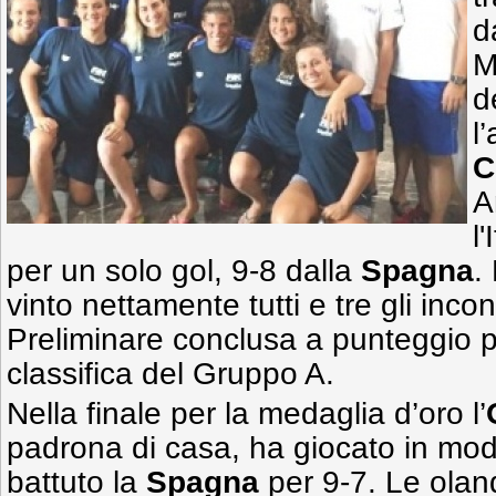
d
M
d
l
C
A
l
per un solo gol, 9-8 dalla
Spagna
.
vinto nettamente tutti e tre gli incon
Preliminare conclusa a punteggio pi
classifica del Gruppo A.
Nella finale per la medaglia d’oro l’
padrona di casa, ha giocato in mo
battuto la
Spagna
per 9-7. Le ola