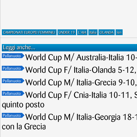
CAMPIONATI EUROPEI FEMMINILI
UNDER 19
L'AIA
Italia
OLANDA
len
Leggi anche...
World Cup M/ Australia-Italia 10-
Pallanuoto
World Cup F/ Italia-Olanda 5-12,
Pallanuoto
World Cup M/ Italia-Grecia 9-10, 
Pallanuoto
World Cup F/ Cnia-Italia 10-11, Se
Pallanuoto
quinto posto
World Cup M/ Italia-Georgia 18-1
Pallanuoto
con la Grecia