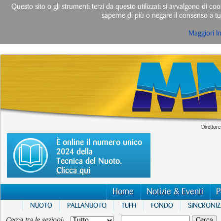
Questo sito o gli strumenti terzi da questo utilizzati si avvalgono di cook
saperne di più o negare il consenso a tut
Maggiori I
Direttore
È online il numero unico
2024 della
Tecnica del Nuoto.
Clicca qui
Home
Notizie & Eventi
P
NUOTO
PALLANUOTO
TUFFI
FONDO
SINCRONI
Cerca tra le sezioni: