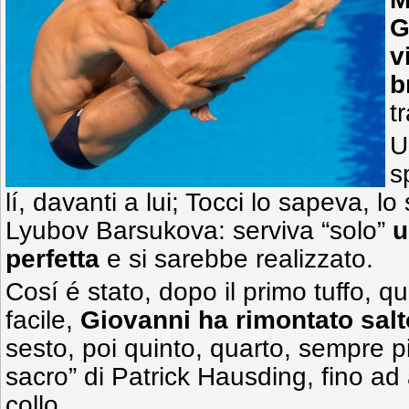
G
v
b
t
U
s
lí, davanti a lui; Tocci lo sapeva, lo
Lyubov Barsukova: serviva “solo”
u
perfetta
e si sarebbe realizzato.
Cosí é stato, dopo il primo tuffo, qu
facile,
Giovanni ha rimontato salt
sesto, poi quinto, quarto, sempre p
sacro” di Patrick Hausding, fino ad a
collo.