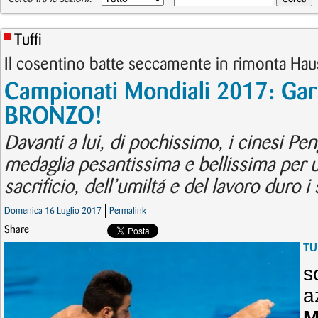
Tuffi
Il cosentino batte seccamente in rimonta Ha
Campionati Mondiali 2017: Gara
BRONZO!
Davanti a lui, di pochissimo, i cinesi P
medaglia pesantissima e bellissima per u
sacrificio, dell’umiltá e del lavoro duro i 
Domenica 16 Luglio 2017
Permalink
Share
TU
s
a
M