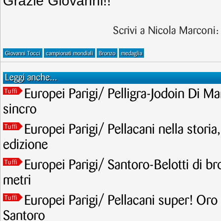
Grazie Giovanni!!
Scrivi a Nicola Marconi
Giovanni Tocci
campionati mondiali
Bronzo
medaglia
Leggi anche...
Europei Parigi/ Pelligra-Jodoin Di Mar
Tuffi
sincro
Europei Parigi/ Pellacani nella storia
Tuffi
edizione
Europei Parigi/ Santoro-Belotti di br
Tuffi
metri
Europei Parigi/ Pellacani super! Oro
Tuffi
Santoro