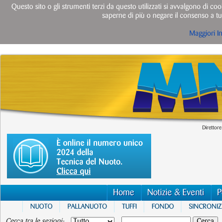
Questo sito o gli strumenti terzi da questo utilizzati si avvalgono di cook
saperne di più o negare il consenso a tut
Maggiori I
Direttore
È online il numero unico
2024 della
Tecnica del Nuoto.
Clicca qui
Home
Notizie & Eventi
P
NUOTO
PALLANUOTO
TUFFI
FONDO
SINCRONI
Cerca tra le sezioni: