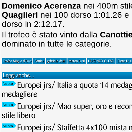
Domenico Acerenza
nei 400m stil
Quaglieri
nei 100 dorso 1:01.26 
dorso in 2:12.17.
Il trofeo è stato vinto dalla
Canottie
dominato in tutte le categorie.
Trofeo Miglio d’Oro
Portici
gabriele detti
Marco Orsi
LORENZO GLESSI
Elena Di 
Leggi anche...
Europei jrs/ Italia a quota 14 meda
Nuoto
medagliere
Europei jrs/ Mao super, oro e recor
Nuoto
stile libero
Europei jrs/ Staffetta 4x100 mista 
Nuoto