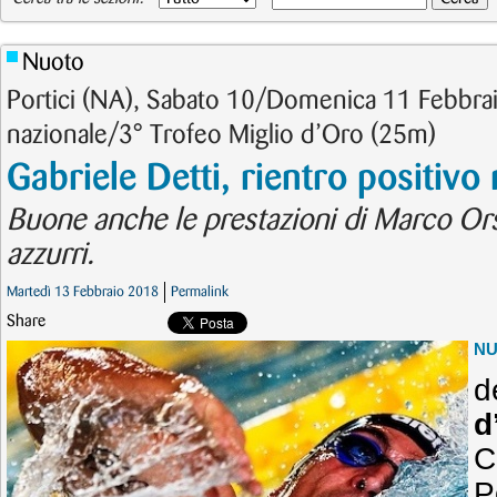
Nuoto
Portici (NA), Sabato 10/Domenica 11 Febbra
nazionale/3° Trofeo Miglio d’Oro (25m)
Gabriele Detti, rientro positivo 
Buone anche le prestazioni di Marco Orsi
azzurri.
Martedì 13 Febbraio 2018
Permalink
Share
N
d
d
C
P