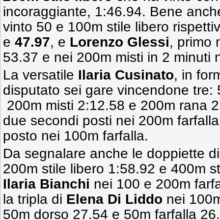
incoraggiante, 1:46.94.
Bene anch
vinto 50 e 100m stile libero rispett
e
47.97
,
e
Lorenzo Glessi
,
primo n
53.37 e nei 200m misti in 2 minuti n
La versatile
Ilaria Cusinato
, in fo
disputato sei gare vincendone tre: 
200m misti 2:12.58 e 200m rana 2:
due secondi posti nei 200m farfalla
posto nei 100m farfalla.
Da segnalare anche le doppiette d
200m stile libero 1:58.92 e 400m sti
Ilaria Bianchi
nei 100 e 200m farfa
la tripla di
Elena Di Liddo
nei 100m 
50m dorso 27.54 e 50m farfalla 26.85