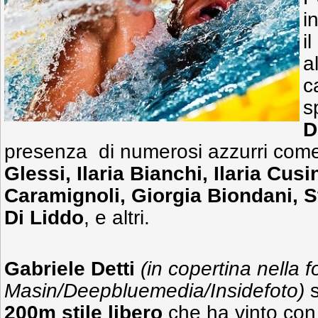
i
i
a
c
s
D
presenza di numerosi azzurri co
Glessi, Ilaria Bianchi, Ilaria Cusi
Caramignoli, Giorgia Biondani, St
Di Liddo
, e altri.
Gabriele Detti
(in copertina nella
f
Masin/Deepbluemedia/Insidefoto)
s
200m stile libero
che ha vinto con