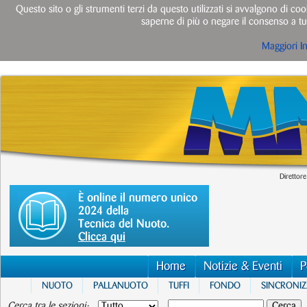
Questo sito o gli strumenti terzi da questo utilizzati si avvalgono di cook
saperne di più o negare il consenso a tut
Maggiori I
Direttore
È online il numero unico
2024 della
Tecnica del Nuoto.
Clicca qui
Home
Notizie & Eventi
P
NUOTO
PALLANUOTO
TUFFI
FONDO
SINCRONI
Cerca tra le sezioni: