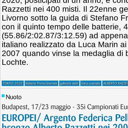
2020, posticipati di un anno, è con
Razzetti nei 400 misti. Il 22enne g
Livorno sotto la guida di Stefano Fr
con il quinto tempo delle batterie, 
(55.86/2:02.87/3:12.59) ad appena 
italiano realizzato da Luca Marin a
2007 quando vinse la medaglia di 
Lochte.
TOKYO 2020
Batterie Prima Giornata
gabriele detti
ilaria cusinato
ALBERTO RAZZET
Nuoto
Budapest, 17/23 maggio - 35i Campionati Eu
EUROPEI/ Argento Federica Pelle