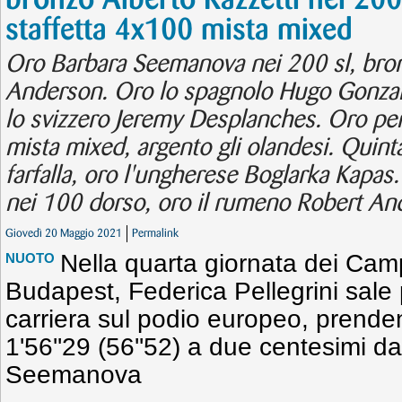
bronzo Alberto Razzetti nei 200
staffetta 4x100 mista mixed
Oro Barbara Seemanova nei 200 sl, bronz
Anderson. Oro lo spagnolo Hugo Gonzale
lo svizzero Jeremy Desplanches. Oro per 
mista mixed, argento gli olandesi. Quint
farfalla, oro l'ungherese Boglarka Kap
nei 100 dorso, oro il rumeno Robert And
Giovedì 20 Maggio 2021
Permalink
Nella quarta giornata dei Cam
NUOTO
Budapest, Federica Pellegrini sale p
carriera sul podio europeo, prenden
1'56''29 (56''52) a due centesimi d
Seemanova