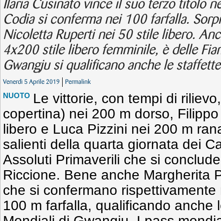
Ilaria Cusinato vince il suo terzo titolo ne
Codia si conferma nei 100 farfalla. Sorpr
Nicoletta Ruperti nei 50 stile libero. Anch
4x200 stile libero femminile, è delle Fi
Gwangju si qualificano anche le staffett
Venerdì 5 Aprile 2019
Permalink
Le vittorie, con tempi di riliev
NUOTO
copertina) nei 200 m dorso, Filippo
libero e Luca Pizzini nei 200 m ran
salienti della quarta giornata dei Ca
Assoluti Primaverili che si conclu
Riccione. Bene anche Margherita P
che si confermano rispettivamente 
100 m farfalla, qualificando anche 
Mondiali di Gwangju. I pass mondia