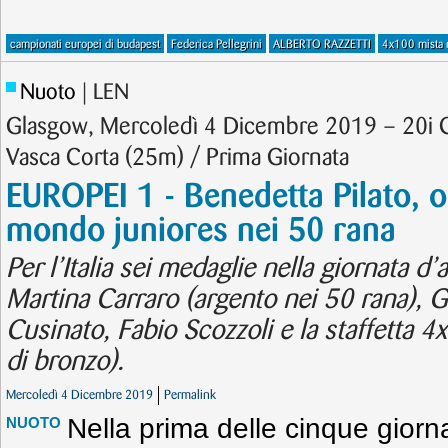
campionati europei di budapest
Federica Pellegrini
ALBERTO RAZZETTI
4x100 mista 
Nuoto
| LEN
Glasgow, Mercoledì 4 Dicembre 2019 – 20i C
Vasca Corta (25m) / Prima Giornata
EUROPEI 1 - Benedetta Pilato, o
mondo juniores nei 50 rana
Per l’Italia sei medaglie nella giornata d
Martina Carraro (argento nei 50 rana), Gab
Cusinato, Fabio Scozzoli e la staffetta 4x
di bronzo).
Mercoledì 4 Dicembre 2019
Permalink
Nella prima delle cinque gior
NUOTO