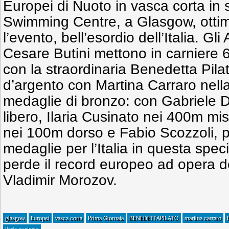
Europei di Nuoto in vasca corta in 
Swimming Centre, a Glasgow, ottim
l’evento, bell’esordio dell’Italia. Gli
Cesare Butini mettono in carniere 
con la straordinaria Benedetta Pil
d’argento con Martina Carraro nella
medaglie di bronzo: con Gabriele De
libero, Ilaria Cusinato nei 400m mi
nei 100m dorso e Fabio Scozzoli, 
medaglie per l’Italia in questa spec
perde il record europeo ad opera de
Vladimir Morozov.
glasgow
Europei
vasca corta
Prima Giornata
BENEDETTAPILATO
martina carraro