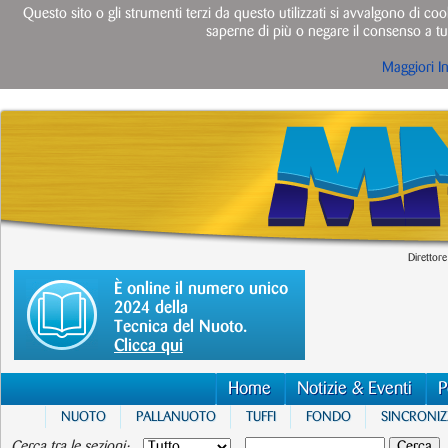
Questo sito o gli strumenti terzi da questo utilizzati si avvalgono di cook
saperne di più o negare il consenso a tut
Maggiori I
Direttore
È online il numero unico
2024 della
Tecnica del Nuoto.
Clicca qui
Home
Notizie & Eventi
P
NUOTO
PALLANUOTO
TUFFI
FONDO
SINCRONI
Cerca tra le sezioni: