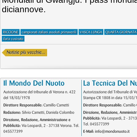
diciannove.
RICCIONE
campionati italiani assoluti primaverili
VASCA LUNGA
QUARTA GIORNATA
ilaria cusinato
Notizie più vecchie...
Il Mondo Del Nuoto
La Tecnica Del N
Autorizzazione del tribunale di Verona n. 422
Autorizzazione del Tribunale di V
del 18/03/1978
Stampa CR 1808 in data 15/03/
Direttore Responsabile:
Camillo Cametti
Direttore Responsabile:
Camillo 
Redazione:
Silvio Cametti, Daniela Colombo
Direzione, Redazione, Amministr
Pubblicità:
Via Leopardi, 2 - 371
Direzione, Redazione, Amministrazione e
Tel. 045577399
Pubblicità:
Via Leopardi, 2 - 37138 Verona. Tel.
045577399
E-Mail:
info@mondonuoto.it