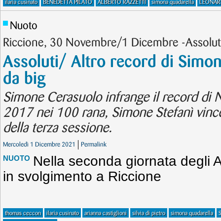
ilaria cusinato
BENEDETTA PILATO
ALBERTO RAZZETTI
simona quadarella
LEONAR
Nuoto
Riccione, 30 Novembre/1 Dicembre -Assoluti
Assoluti/ Altro record di Simon
da big
Simone Cerasuolo infrange il record di 
2017 nei 100 rana, Simone Stefanì vince i 
della terza sessione.
Mercoledì 1 Dicembre 2021
Permalink
Nella seconda giornata degli A
NUOTO
in svolgimento a Riccione
thomas ceccon
ilaria cusinato
arianna castiglioni
silvia di pietro
simona quadarella