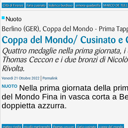
Città di Firenze
ilaria cusinato
federico burdisso
simona quadarella
MARCO DE TULL
Nuoto
Berlino (GER), Coppa del Mondo - Prima Tap
Coppa del Mondo/ Cusinato e 
Quattro medaglie nella prima giornata, i d
Thomas Ceccon e i due bronzi di Nicolò
Rivolta.
Venerdì 21 Ottobre 2022
Permalink
Nella prima giornata della pr
NUOTO
del Mondo Fina in vasca corta a Be
doppietta azzurra.
matteo rivolta
nicolò martinenghi
thomas ceccon
ilaria cusinato
coppa del mondo