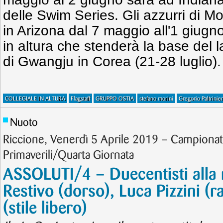
delle Swim Series. Gli azzurri di Mo
in Arizona dal 7 maggio all'1 giugn
in altura che stenderà la base del l
di Gwangju in Corea (21-28 luglio).
COLLEGIALE IN ALTURA
Flagstaff
GRUPPO OSTIA
stefano morini
Gregorio Paltrinier
Nuoto
Riccione, Venerdì 5 Aprile 2019 – Campionati 
Primaverili/Quarta Giornata
ASSOLUTI/4 – Duecentisti alla 
Restivo (dorso), Luca Pizzini (r
(stile libero)