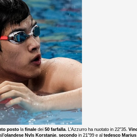
nto posto
la
finale
dei
50 farfalla
. L’Azzurro ha nuotato in 22”35.
Vin
ll’
olandese Nyls Korstanje
,
secondo
in 21”99 e al
tedesco Marius