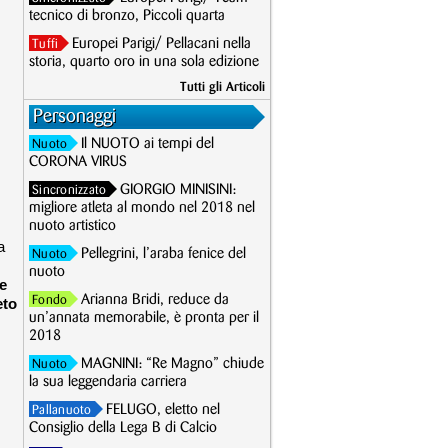
tecnico di bronzo, Piccoli quarta
Europei Parigi/ Pellacani nella
Tuffi
storia, quarto oro in una sola edizione
Tutti gli Articoli
Personaggi
Il NUOTO ai tempi del
Nuoto
CORONA VIRUS
GIORGIO MINISINI:
Sincronizzato
migliore atleta al mondo nel 2018 nel
nuoto artistico
a
Pellegrini, l’araba fenice del
Nuoto
nuoto
e
Arianna Bridi, reduce da
Fondo
eto
un’annata memorabile, è pronta per il
2018
MAGNINI: “Re Magno” chiude
Nuoto
la sua leggendaria carriera
FELUGO, eletto nel
Pallanuoto
Consiglio della Lega B di Calcio