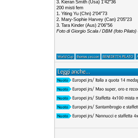
3. Kieran Smith (Usa) 1’42”36
200 misti fem
1. Yiting Yu (Chn) 2’04”73
2. Mary-Sophie Harvey (Can) 2’05”23
3. Tara Kinder (Aus) 2’06”56
Foto di Giorgio Scala / DBM (foto Pilato)
World Cup
thomas ceccon
BENEDETTA PILATO
Leggi anche...
Europei jrs/ Italia a quota 14 meda
Nuoto
Europei jrs/ Mao super, oro e record
Nuoto
Europei jrs/ Staffetta 4x100 mista 
Nuoto
Europei jrs/ Santambrogio e staffet
Nuoto
Europei jrs/ Nannucci e staffetta 4
Nuoto