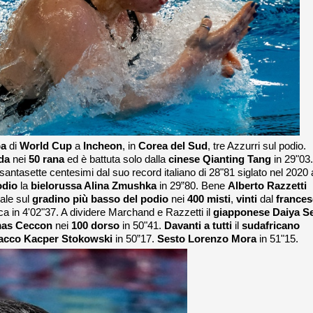
pa
di
World Cup
a
Incheon
, in
Corea del Sud
, tre Azzurri sul podio.
da
nei
50 rana
ed è battuta solo dalla
cinese Qianting Tang
in 29"03.
santasette centesimi dal suo record italiano di 28"81 siglato nel 2020 
odio
la
bielorussa Alina Zmushka
in 29”80. Bene
Alberto Razzetti
sale sul
gradino più basso del podio
nei
400 misti
,
vinti
dal
frances
ca in 4'02"37. A dividere Marchand e Razzetti il
giapponese Daiya S
as Ceccon
nei
100 dorso
in 50"41.
Davanti a tutti
il
sudafricano
lacco
Kacper Stokowski
in 50”17.
Sesto Lorenzo Mora
in 51"15.