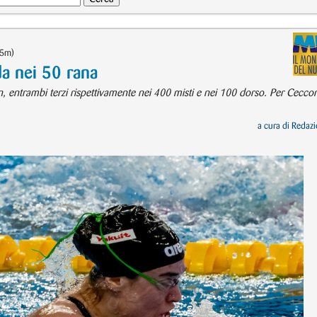
25m)
a nei 50 rana
, entrambi terzi rispettivamente nei 400 misti e nei 100 dorso. Per Cecco
a cura di
Redazi