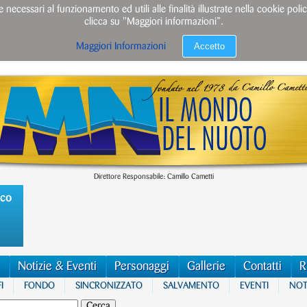
e necessari al funzionamento ed utili alle finalità illustrate nella cookie po
clicca su "Maggiori informazioni”.
Accetto
Maggiori Informazioni
Direttore Responsabile: Camillo Cametti
ico
Notizie & Eventi
Personaggi
Gallerie
Contatti
R
I
FONDO
SINCRONIZZATO
SALVAMENTO
EVENTI
NOTI