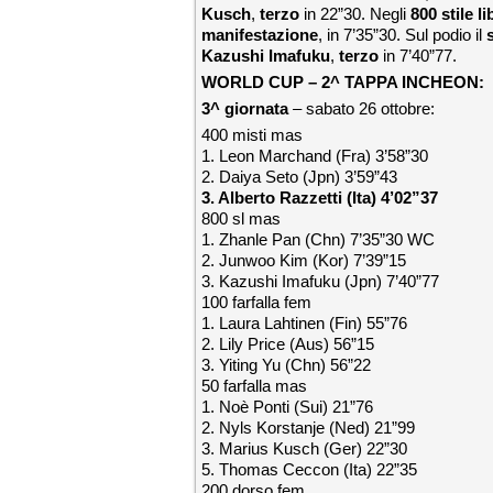
Kusch
,
terzo
in 22”30. Negli
800 stile l
manifestazione
, in 7’35”30. Sul podio il
Kazushi Imafuku
,
terzo
in 7’40”77.
WORLD CUP – 2^ TAPPA INCHEON:
3^ giornata
– sabato 26 ottobre:
400 misti mas
1. Leon Marchand (Fra) 3’58”30
2. Daiya Seto (Jpn) 3’59”43
3. Alberto Razzetti (Ita) 4’02”37
800 sl mas
1. Zhanle Pan (Chn) 7’35”30 WC
2. Junwoo Kim (Kor) 7’39”15
3. Kazushi Imafuku (Jpn) 7’40”77
100 farfalla fem
1. Laura Lahtinen (Fin) 55”76
2. Lily Price (Aus) 56”15
3. Yiting Yu (Chn) 56”22
50 farfalla mas
1. Noè Ponti (Sui) 21”76
2. Nyls Korstanje (Ned) 21”99
3. Marius Kusch (Ger) 22”30
5. Thomas Ceccon (Ita) 22”35
200 dorso fem