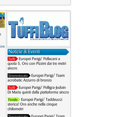
n
one
Notizie & Eventi
Europei Parigi/ Pellacani a
Tuffi
quota 5. Oro con Pizzini dai tre metri
sincro
Europei Parigi/ Team
Sincronizzato
acrobatic Azzurro di bronzo
Europei Parigi/ Pelligra-Jodoin
Tuffi
Di Maria quinti dalla piattaforma sincro
Europei Parigi/ Taddeucci
Fondo
storica! Oro anche nella cinque
chilometri
Europei Parigi/ Team
Sincronizzato