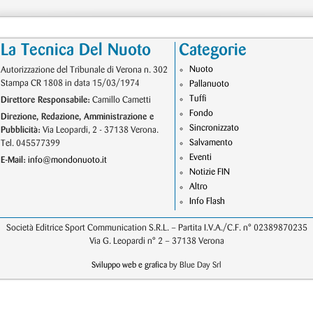
La Tecnica Del Nuoto
Categorie
Nuoto
Autorizzazione del Tribunale di Verona n. 302
Stampa CR 1808 in data 15/03/1974
Pallanuoto
Tuffi
Direttore Responsabile:
Camillo Cametti
Fondo
Direzione, Redazione, Amministrazione e
Sincronizzato
Pubblicità:
Via Leopardi, 2 - 37138 Verona.
Salvamento
Tel. 045577399
Eventi
E-Mail:
info@mondonuoto.it
Notizie FIN
Altro
Info Flash
Società Editrice Sport Communication S.R.L. – Partita I.V.A./C.F. n° 02389870235
Via G. Leopardi n° 2 – 37138 Verona
Sviluppo web e grafica
by Blue Day Srl