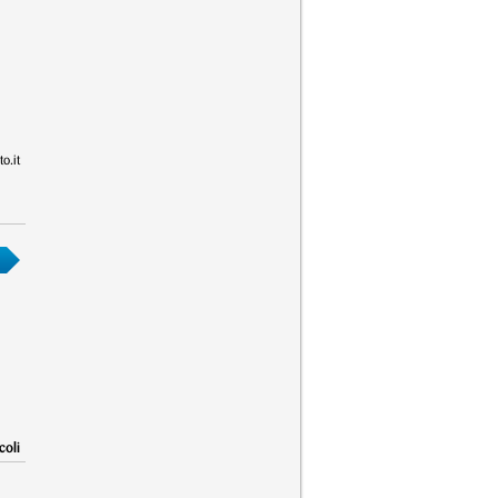
o.it
coli