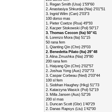
1. Regan Smith (Usa) 1’59”60
2. Anastasiya Shkurdai (Nia) 2’01”51
3. Ingrid Wilm (Can) 2’03”3
100 dorso mas
1. Pieter Coetze (Rsa) 49”93
2. Kacper Stokowski (Pol) 50”17
3. Thomas Ceccon (Ita) 50”41
6. Lorenzo Mora (Ita) 51”15
50 rana fem
1. Qianting Qin (Chn) 29”03
2. Benedetta Pilato (Ita) 29”48
3. Alina Zmushka (Nia) 29”80
200 rana fem
1. Haiyang Qin (Chn) 2’02”57
2. Joshua Yong (Aus) 2’02”73
3. Caspar Corbeau (Ned) 2’03”44
100 sl fem
1. Siobhan Haughey (Hkg) 51”73
2. Katarzyna Wasick (Pol) 52”19
3. Milla Jansen (Aus) 52”26
200 sl mas
1. Duncan Scott (Gbr) 1’40”29
2. Danas Rapsys (Ltu) 1’42”00