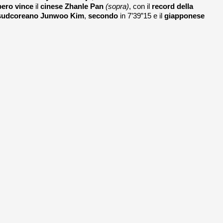
ibero vince
il
cinese Zhanle Pan
(sopra)
, con il
record della
sudcoreano Junwoo Kim
,
secondo
in 7’39”15 e il
giapponese