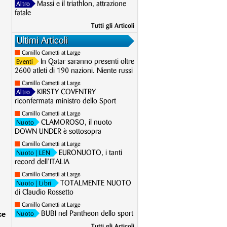
Massi e il triathlon, attrazione
Altro
fatale
Tutti gli Articoli
Ultimi Articoli
Camillo Cametti at Large
In Qatar saranno presenti oltre
Eventi
2600 atleti di 190 nazioni. Niente russi
Camillo Cametti at Large
KIRSTY COVENTRY
Altro
riconfermata ministro dello Sport
Camillo Cametti at Large
CLAMOROSO, il nuoto
Nuoto
DOWN UNDER è sottosopra
Camillo Cametti at Large
EURONUOTO, i tanti
Nuoto
| LEN
record dell’ITALIA
Camillo Cametti at Large
TOTALMENTE NUOTO
Nuoto
| Libri
di Claudio Rossetto
Camillo Cametti at Large
ce
BUBI nel Pantheon dello sport
Nuoto
Tutti gli Articoli