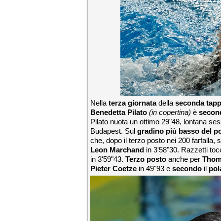
Nella
terza giornata
della
seconda tap
Benedetta Pilato
(in copertina)
è
secon
Pilato nuota un ottimo 29"48, lontana ses
Budapest. Sul
gradino più basso del p
che, dopo il terzo posto nei 200 farfalla, 
Leon Marchand
in 3'58"30. Razzetti toc
in 3'59"43.
Terzo posto
anche per
Thom
Pieter Coetze
in 49"93 e
secondo
il
po