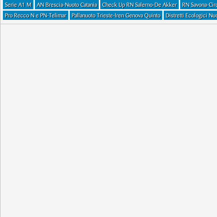
Serie A1 M
AN Brescia-Nuoto Catania
Check Up RN Salerno-De Akker
RN Savona-Circ
Pro Recco N e PN-Telimar
Pallanuoto Trieste-Iren Genova Quinto
Distretti Ecologici 