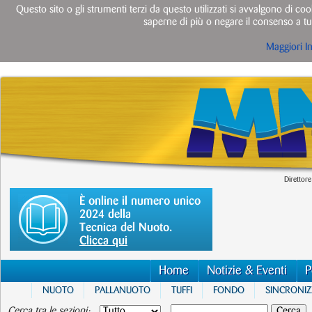
Questo sito o gli strumenti terzi da questo utilizzati si avvalgono di cook
saperne di più o negare il consenso a tut
Maggiori I
Direttore
È online il numero unico
2024 della
Tecnica del Nuoto.
Clicca qui
Home
Notizie & Eventi
P
NUOTO
PALLANUOTO
TUFFI
FONDO
SINCRONI
Cerca tra le sezioni: