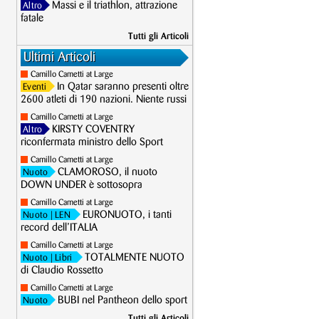
Massi e il triathlon, attrazione
Altro
fatale
Tutti gli Articoli
Ultimi Articoli
Camillo Cametti at Large
In Qatar saranno presenti oltre
Eventi
2600 atleti di 190 nazioni. Niente russi
Camillo Cametti at Large
KIRSTY COVENTRY
Altro
riconfermata ministro dello Sport
Camillo Cametti at Large
CLAMOROSO, il nuoto
Nuoto
DOWN UNDER è sottosopra
Camillo Cametti at Large
EURONUOTO, i tanti
Nuoto
| LEN
record dell’ITALIA
Camillo Cametti at Large
TOTALMENTE NUOTO
Nuoto
| Libri
di Claudio Rossetto
Camillo Cametti at Large
BUBI nel Pantheon dello sport
Nuoto
Tutti gli Articoli