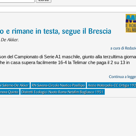
 e rimane in testa, segue il Brescia
e De Akker.
a cura di
Redazi
ason del Campionato di Serie A1 maschile, giunto alla terzultima giorna
he in casa supera facilmente 16-4 la Telimar che paga il 2 su 13 in
Continua a legger
N Salerno-De Akker
RN Savona-Circolo Nautico Posillipo
Anzio Waterpolis-CC Ortigia 19
Genova Quinto
Distretti Ecologici Nuoto Roma-Netafim Bogliasco 1951