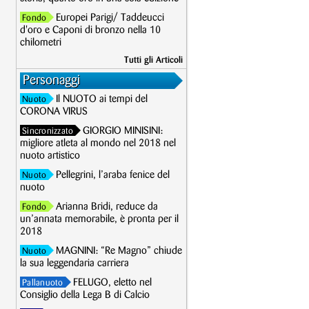
Europei Parigi/ Taddeucci
Fondo
d'oro e Caponi di bronzo nella 10
chilometri
Tutti gli Articoli
Personaggi
Il NUOTO ai tempi del
Nuoto
CORONA VIRUS
GIORGIO MINISINI:
Sincronizzato
migliore atleta al mondo nel 2018 nel
nuoto artistico
Pellegrini, l’araba fenice del
Nuoto
nuoto
Arianna Bridi, reduce da
Fondo
un’annata memorabile, è pronta per il
2018
MAGNINI: “Re Magno” chiude
Nuoto
la sua leggendaria carriera
FELUGO, eletto nel
Pallanuoto
Consiglio della Lega B di Calcio