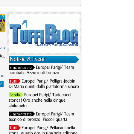
one
ta,
Notizie & Eventi
Europei Parigi/ Team
Sincronizzato
acrobatic Azzurro di bronzo
e...
Europei Parigi/ Pelligra-Jodoin
Tuffi
28
Di Maria quinti dalla piattaforma sincro
Europei Parigi/ Taddeucci
Fondo
storica! Oro anche nella cinque
chilometri
Europei Parigi/ Team
Sincronizzato
tecnico di bronzo, Piccoli quarta
Europei Parigi/ Pellacani nella
Tuffi
storia, quarto oro in una sola edizione