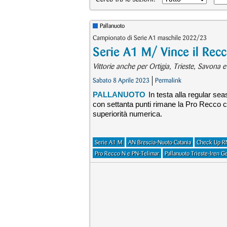
Pallanuoto
Campionato di Serie A1 maschile 2022/23
Serie A1 M/ Vince il Recco
Vittorie anche per Ortigia, Trieste, Savona 
Sabato 8 Aprile 2023
Permalink
PALLANUOTO
In testa alla regular se
con settanta punti rimane la Pro Recco c
superiorità numerica.
Serie A1 M
AN Brescia-Nuoto Catania
Check Up R
Pro Recco N e PN-Telimar
Pallanuoto Trieste-Iren 