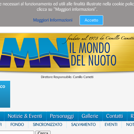
e necessari al funzionamento ed utili alle finalità illustrate nella cookie po
clicca su "Maggiori informazioni”.
Accetto
Maggiori Informazioni
Direttore Responsabile: Camillo Cametti
ico
Notizie & Eventi
Personaggi
Gallerie
Contatti
R
I
FONDO
SINCRONIZZATO
SALVAMENTO
EVENTI
NOTI