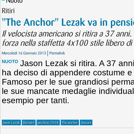
Nuoto
Ritiri
"The Anchor" Lezak va in pens
Il velocista americano si ritira a 37 anni
forza nella staffetta 4x100 stile libero 
Mercoledì 16 Gennaio 2013
Permalink
Jason Lezak si ritira. A 37 ann
NUOTO
ha deciso di appendere costume e c
Famoso per le sue grandiosi perman
le sue mancate medaglie individual
esempio per tanti.
Jason Lezak
Bernard
pechino 2008
Tha anchor
Ancora