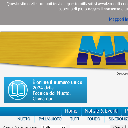
Questo sito o gli strumenti terzi da questo utilizzati si avvalgono di cook
saperne di più o negare il consenso a tut
Maggiori I
Direttore
È online il numero unico
2024 della
Tecnica del Nuoto.
Clicca qui
Home
Notizie & Eventi
P
NUOTO
PALLANUOTO
TUFFI
FONDO
SINCRONI
Cerca tra le sezioni: