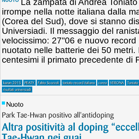
La zampata di Andrea Toniato 
NUOTO
irrompe nella notte italiana dalla 
(Corea del Sud), dove si stanno di
Universiadi. Il messaggio del ranis
velocissimo: 27''06 e nuovo record 
nuotato nelle batterie dei 50 metri.
centesimi il primato precedente di 
kazan 2015
PEATY
Fabio Scozzoli
toniato record italiano
corea
VERONA
Toniato
risultati universiadi
Nuoto
Park Tae-Hwan positivo all'antidoping
Altra positività al doping “eccel
Tae-Hwan nei guai