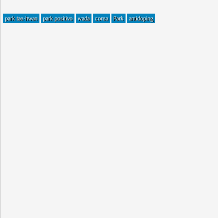
park tae-hwan
park positivo
wada
corea
Park
antidoping