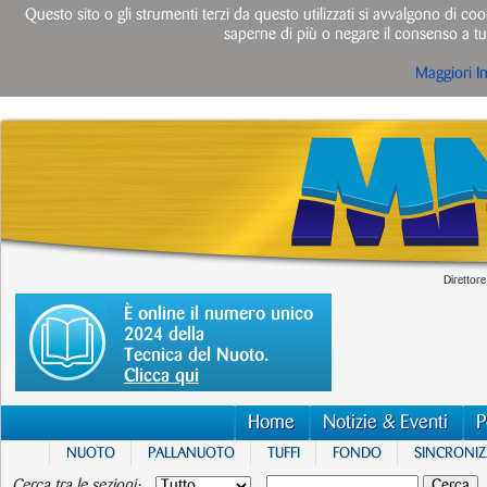
Questo sito o gli strumenti terzi da questo utilizzati si avvalgono di cook
saperne di più o negare il consenso a tut
Maggiori I
Direttore
È online il numero unico
2024 della
Tecnica del Nuoto.
Clicca qui
Home
Notizie & Eventi
P
NUOTO
PALLANUOTO
TUFFI
FONDO
SINCRONI
Cerca tra le sezioni: