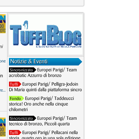
mi
Notizie & Eventi
one
Europei Parigi/ Team
Sincronizzato
in
acrobatic Azzurro di bronzo
Europei Parigi/ Pelligra-Jodoin
Tuffi
Di Maria quinti dalla piattaforma sincro
e...
Europei Parigi/ Taddeucci
Fondo
storica! Oro anche nella cinque
chilometri
Europei Parigi/ Team
Sincronizzato
tecnico di bronzo, Piccoli quarta
Europei Parigi/ Pellacani nella
Tuffi
storia, quarto oro in una sola edizione