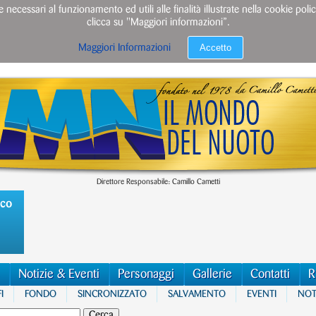
e necessari al funzionamento ed utili alle finalità illustrate nella cookie po
clicca su "Maggiori informazioni”.
Accetto
Maggiori Informazioni
Direttore Responsabile: Camillo Cametti
ico
Notizie & Eventi
Personaggi
Gallerie
Contatti
R
I
FONDO
SINCRONIZZATO
SALVAMENTO
EVENTI
NOTI