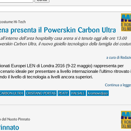
 costume Hi-Tech
a presenta il Powerskin Carbon Ultra
ll’interno dell’area hospitality casa arena si è tenuta oggi alle ore 13:00
werskin Carbon Ultra, il nuovo gioiello tecnologico della famiglia dei costu
a cura di
Redazi
ionati Europei LEN di Londra 2016 (9-22 maggio) rappresenta per
nario ideale per presentare a livello internazionale l’ultimo ritrovato 
 il livello di tecnologia a livelli ancora superiori.
Continua a legger
CARBON ULTRA
CRISTIANO PORTAS
PEATY
HALSALL
Kromowidjojo
o del Nuoto Pinnato
innato