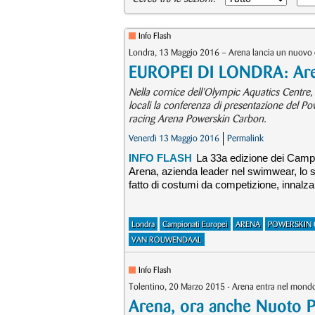
Info Flash
Londra, 13 Maggio 2016 – Arena lancia un nuovo
EUROPEI DI LONDRA: Aren
Nella cornice dell'Olympic Aquatics Centre, a
locali la conferenza di presentazione del Po
racing Arena Powerskin Carbon.
Venerdì 13 Maggio 2016
Permalink
INFO FLASH
La 33a edizione dei Camp
Arena, azienda leader nel swimwear, lo sce
fatto di costumi da competizione, innalzando
Londra
Campionati Europei
ARENA
POWERSKIN 
VAN ROUWENDAAL
Info Flash
Tolentino, 20 Marzo 2015 - Arena entra nel mond
Arena, ora anche Nuoto P