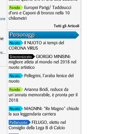
Europei Parigi/ Taddeucci
Fondo
d'oro e Caponi di bronzo nella 10
chilometri
one
Tutti gli Articoli
Personaggi
he
Il NUOTO ai tempi del
Nuoto
CORONA VIRUS
e...
GIORGIO MINISINI:
Sincronizzato
migliore atleta al mondo nel 2018 nel
nuoto artistico
Pellegrini, l’araba fenice del
Nuoto
nuoto
Arianna Bridi, reduce da
Fondo
un’annata memorabile, è pronta per il
2018
MAGNINI: “Re Magno” chiude
Nuoto
la sua leggendaria carriera
FELUGO, eletto nel
Pallanuoto
Consiglio della Lega B di Calcio