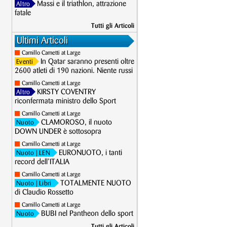
Massi e il triathlon, attrazione
Altro
fatale
Tutti gli Articoli
Ultimi Articoli
Camillo Cametti at Large
In Qatar saranno presenti oltre
Eventi
2600 atleti di 190 nazioni. Niente russi
Camillo Cametti at Large
KIRSTY COVENTRY
Altro
riconfermata ministro dello Sport
Camillo Cametti at Large
CLAMOROSO, il nuoto
Nuoto
DOWN UNDER è sottosopra
Camillo Cametti at Large
EURONUOTO, i tanti
Nuoto
| LEN
record dell’ITALIA
Camillo Cametti at Large
TOTALMENTE NUOTO
Nuoto
| Libri
di Claudio Rossetto
Camillo Cametti at Large
BUBI nel Pantheon dello sport
Nuoto
Tutti gli Articoli