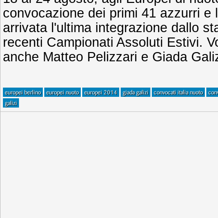
convocazione dei primi 41 azzurri e l
arrivata l'ultima integrazione dallo st
recenti Campionati Assoluti Estivi. 
anche Matteo Pelizzari e Giada Galiz
europei berlino
europei nuoto
europei 2014
giada galizi
convocati italia nuoto
conv
galizi