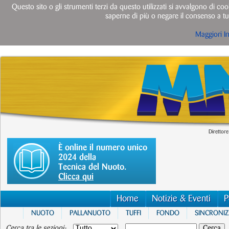
Questo sito o gli strumenti terzi da questo utilizzati si avvalgono di cook
saperne di più o negare il consenso a tut
Maggiori I
Direttore
È online il numero unico
2024 della
Tecnica del Nuoto.
Clicca qui
Home
Notizie & Eventi
P
NUOTO
PALLANUOTO
TUFFI
FONDO
SINCRONI
Cerca tra le sezioni: