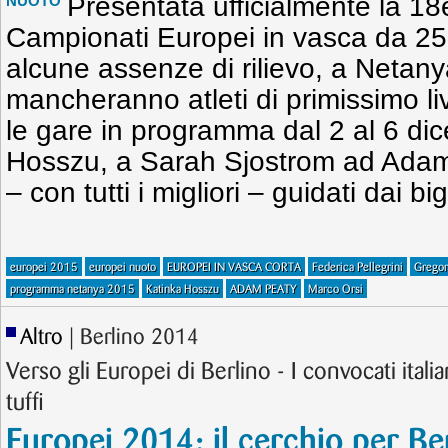
Presentata ufficialmente la 18
NUOTO
Campionati Europei in vasca da 25
alcune assenze di rilievo, a Netany
mancheranno atleti di primissimo l
le gare in programma dal 2 al 6 di
Hosszu, a Sarah Sjostrom ad Adam P
– con tutti i migliori – guidati dai big
europei 2015
europei nuoto
EUROPEI IN VASCA CORTA
Federica Pellegrini
Gregori
programma netanya 2015
Katinka Hosszu
ADAM PEATY
Marco Orsi
Altro
| Berlino 2014
Verso gli Europei di Berlino - I convocati ital
tuffi
Europei 2014: il cerchio per Be