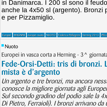
in Danimarca. I 200 sl sono il feud
anche la 4x50 sl (argento). Bronzi 
e per Pizzamiglio.
Europei
MAGNINI
europei nuoto
NUOTO
Federica Pellegrini
herning 2013
PEL
Nuoto
Europei in vasca corta a Herning - 3^ giornat
Fede-Orsi-Detti: tris di bronzi. 
mista è d’argento
Un argento e tre bronzi, ma ancora nessu
conosce la migliore giornata agli Europei
Sul secondo gradino del podio sale la 4x
Di Pietro, Ferraioli). I bronzi arrivano da 