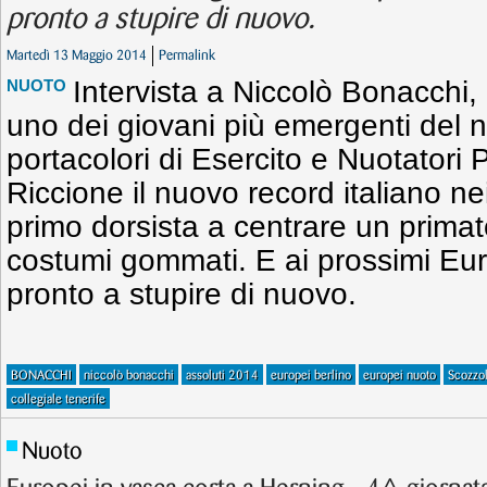
pronto a stupire di nuovo.
Martedì 13 Maggio 2014
Permalink
Intervista a Niccolò Bonacchi, 
NUOTO
uno dei giovani più emergenti del nu
portacolori di Esercito e Nuotatori P
Riccione il nuovo record italiano nei
primo dorsista a centrare un primat
costumi gommati. E ai prossimi Euro
pronto a stupire di nuovo.
BONACCHI
niccolò bonacchi
assoluti 2014
europei berlino
europei nuoto
Scozzol
collegiale tenerife
Nuoto