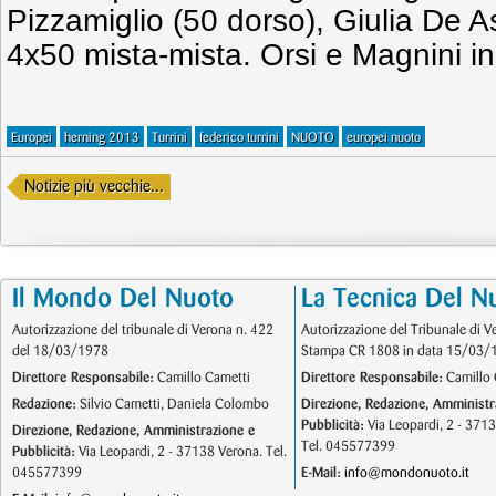
Pizzamiglio (50 dorso), Giulia De A
4x50 mista-mista. Orsi e Magnini in 
Europei
herning 2013
Turrini
federico turrini
NUOTO
europei nuoto
Notizie più vecchie...
Il Mondo Del Nuoto
La Tecnica Del N
Autorizzazione del tribunale di Verona n. 422
Autorizzazione del Tribunale di V
del 18/03/1978
Stampa CR 1808 in data 15/03/
Direttore Responsabile:
Camillo Cametti
Direttore Responsabile:
Camillo 
Redazione:
Silvio Cametti, Daniela Colombo
Direzione, Redazione, Amministr
Pubblicità:
Via Leopardi, 2 - 371
Direzione, Redazione, Amministrazione e
Tel. 045577399
Pubblicità:
Via Leopardi, 2 - 37138 Verona. Tel.
045577399
E-Mail:
info@mondonuoto.it