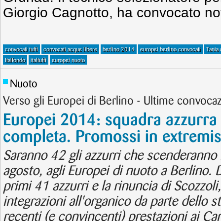
Giorgio Cagnotto, ha convocato nov
convocati tuffi
convocati acque libere
berlino 2014
europei berlino convocati
Tania 
Italfondo
italtuffi
europei nuoto
Nuoto
Verso gli Europei di Berlino - Ultime convocaz
Europei 2014: squadra azzurra 
completa. Promossi in extremis 
Saranno 42 gli azzurri che scenderanno 
agosto, agli Europei di nuoto a Berlino.
primi 41 azzurri e la rinuncia di Scozzoli
integrazioni all'organico da parte dello s
recenti (e convincenti) prestazioni ai Ca