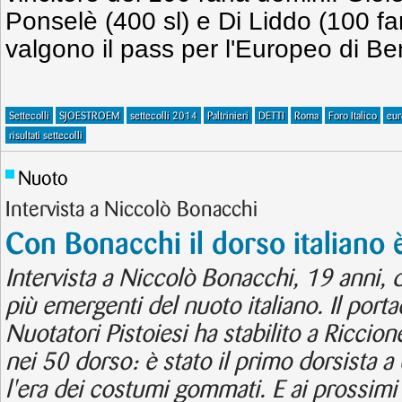
Ponselè (400 sl) e Di Liddo (100 farf
valgono il pass per l'Europeo di Ber
Settecolli
SJOESTROEM
settecolli 2014
Paltrinieri
DETTI
Roma
Foro Italico
eur
risultati settecolli
Nuoto
Intervista a Niccolò Bonacchi
Con Bonacchi il dorso italiano 
Intervista a Niccolò Bonacchi, 19 anni, d
più emergenti del nuoto italiano. Il porta
Nuotatori Pistoiesi ha stabilito a Riccion
nei 50 dorso: è stato il primo dorsista 
l'era dei costumi gommati. E ai prossimi 