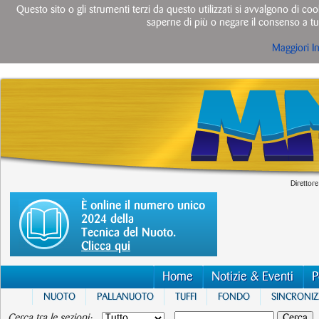
Questo sito o gli strumenti terzi da questo utilizzati si avvalgono di cook
saperne di più o negare il consenso a tut
Maggiori I
Direttore
È online il numero unico
2024 della
Tecnica del Nuoto.
Clicca qui
Home
Notizie & Eventi
P
NUOTO
PALLANUOTO
TUFFI
FONDO
SINCRONI
Cerca tra le sezioni: