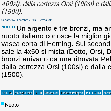
400sl), dalla certezza Orsi (100sl) e dall
(1500).
Sabato 14 Dicembre 2013
Permalink
Un argento e tre bronzi, ma an
NUOTO
nuoto italiano conosce la miglior gi
vasca corta di Herning. Sul second
sale la 4x50 sl mista (Dotto, Orsi, Di
bronzi arrivano da una ritrovata Pell
dalla certezza Orsi (100sl) e dalla c
(1500).
NUOTO
medaglie italia
DETTI
Marco Orsi
Federica Pellegrini
PELLEGRINI
herni
Nuoto