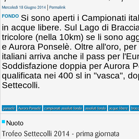
Mercoledì 18 Giugno 2014
Permalink
Si sono aperti i Campionati ital
FONDO
in acque libere. Sul Lago di Bracciano
tricolore (nella 10km) se li sono ag
e Aurora Ponselè. Oltre all'oro, per
italiani arriva anche il pass per l'E
Soddisfazione doppia per Aurora P
qualificata nei 400 sl in "vasca", dop
Settecolli.
ponselè
Aurora Ponselè
campionati assoluti fondo
assoluti fondo
acque libere
brac
Nuoto
Trofeo Settecolli 2014 - prima giornata