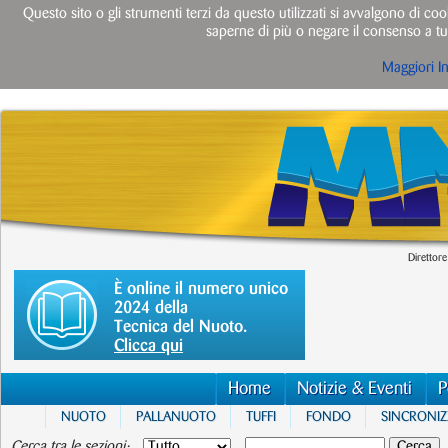
Questo sito o gli strumenti terzi da questo utilizzati si avvalgono di cook
saperne di più o negare il consenso a tut
Maggiori I
Direttore
È online il numero unico
2024 della
Tecnica del Nuoto.
Clicca qui
Home
Notizie & Eventi
P
NUOTO
PALLANUOTO
TUFFI
FONDO
SINCRONI
Cerca tra le sezioni: