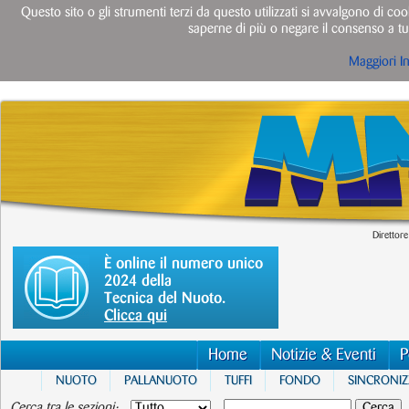
Questo sito o gli strumenti terzi da questo utilizzati si avvalgono di cook
saperne di più o negare il consenso a tut
Maggiori I
Direttore
È online il numero unico
2024 della
Tecnica del Nuoto.
Clicca qui
Home
Notizie & Eventi
P
NUOTO
PALLANUOTO
TUFFI
FONDO
SINCRONI
Cerca tra le sezioni: