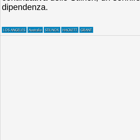
dipendenza.
LOS ANGELES
Australia
STILNOX
HACKETT
GRANT