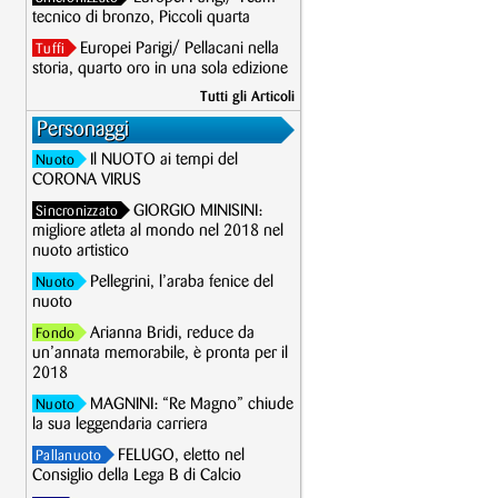
tecnico di bronzo, Piccoli quarta
Europei Parigi/ Pellacani nella
Tuffi
storia, quarto oro in una sola edizione
Tutti gli Articoli
Personaggi
Il NUOTO ai tempi del
Nuoto
CORONA VIRUS
GIORGIO MINISINI:
Sincronizzato
migliore atleta al mondo nel 2018 nel
nuoto artistico
Pellegrini, l’araba fenice del
Nuoto
nuoto
Arianna Bridi, reduce da
Fondo
un’annata memorabile, è pronta per il
2018
MAGNINI: “Re Magno” chiude
Nuoto
la sua leggendaria carriera
FELUGO, eletto nel
Pallanuoto
Consiglio della Lega B di Calcio