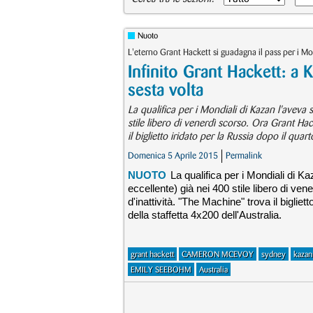
Nuoto
L'eterno Grant Hackett si guadagna il pass per i Mo
Infinito Grant Hackett: a K
sesta volta
La qualifica per i Mondiali di Kazan l'aveva
stile libero di venerdì scorso. Ora Grant Ha
il biglietto iridato per la Russia dopo il quar
Domenica 5 Aprile 2015
Permalink
NUOTO
La qualifica per i Mondiali di 
eccellente) già nei 400 stile libero di v
d'inattività. "The Machine" trova il bigliet
della staffetta 4x200 dell'Australia.
grant hackett
CAMERON MCEVOY
sydney
kaza
EMILY SEEBOHM
Australia