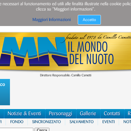
e necessari al funzionamento ed utili alle finalità illustrate nella cookie po
clicca su "Maggiori informazioni”.
Accetto
Maggiori Informazioni
Direttore Responsabile: Camillo Cametti
ico
Notizie & Eventi
Personaggi
Gallerie
Contatti
R
I
FONDO
SINCRONIZZATO
SALVAMENTO
EVENTI
NOTI