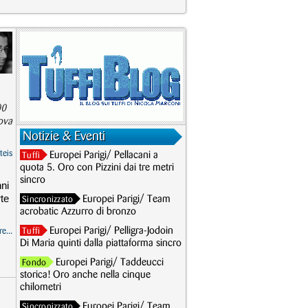
00
rova
Notizie & Eventi
teis
Europei Parigi/ Pellacani a
Tuffi
quota 5. Oro con Pizzini dai tre metri
sincro
nni
rte
Europei Parigi/ Team
Sincronizzato
acrobatic Azzurro di bronzo
Europei Parigi/ Pelligra-Jodoin
e...
Tuffi
Di Maria quinti dalla piattaforma sincro
Europei Parigi/ Taddeucci
Fondo
storica! Oro anche nella cinque
chilometri
Europei Parigi/ Team
Sincronizzato