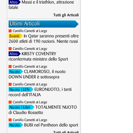
Massi e il triathlon, attrazione
Altro
fatale
Tutti gli Articoli
Ultimi Articoli
Camillo Cametti at Large
In Qatar saranno presenti oltre
Eventi
2600 atleti di 190 nazioni. Niente russi
Camillo Cametti at Large
KIRSTY COVENTRY
Altro
riconfermata ministro dello Sport
Camillo Cametti at Large
CLAMOROSO, il nuoto
Nuoto
DOWN UNDER è sottosopra
Camillo Cametti at Large
EURONUOTO, i tanti
Nuoto
| LEN
record dell’ITALIA
Camillo Cametti at Large
TOTALMENTE NUOTO
Nuoto
| Libri
di Claudio Rossetto
Camillo Cametti at Large
BUBI nel Pantheon dello sport
Nuoto
Tutti gli Articoli