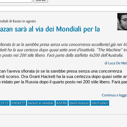
ndiali di Kazan in agosto
azan sarà al via dei Mondiali per la
 sfiorata (e se la sarebbe presa senza una concorrenza eccellente) già nei 4
ckett ha la sua certezza dopo quasi sette anni d'inattività. "The Machine" t
to posto nei 200 stile libero. Farà parte della staffetta 4x200 dell'Australia.
di
Luca De Mat
Kazan l'aveva sfiorata (e se la sarebbe presa senza una concorrenza
enerdì scorso. Ora Grant Hackett ha la sua certezza dopo quasi sette a
to iridato per la Russia dopo il quarto posto nei 200 stile libero. Farà pa
Continua a legger
n 2015
HACKETT
hackett ai mondiali
KAZAN
david mckeon
mitch larkin