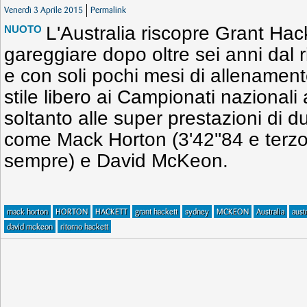
Venerdì 3 Aprile 2015
Permalink
L'Australia riscopre Grant Hack
NUOTO
gareggiare dopo oltre sei anni dal r
e con soli pochi mesi di allenament
stile libero ai Campionati nazional
soltanto alle super prestazioni di d
come Mack Horton (3'42''84 e terzo
sempre) e David McKeon.
mack horton
HORTON
HACKETT
grant hackett
sydney
MCKEON
Australia
aust
david mckeon
ritorno hackett