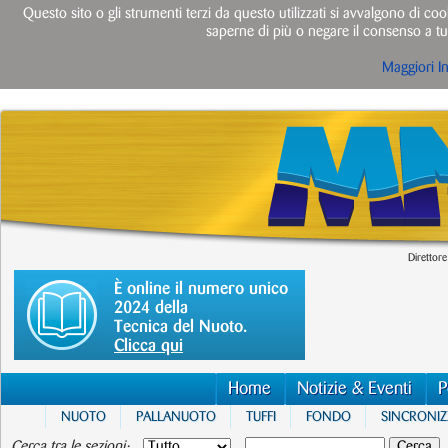
Questo sito o gli strumenti terzi da questo utilizzati si avvalgono di cook
saperne di più o negare il consenso a tut
Maggiori I
Direttore
È online il numero unico
2024 della
Tecnica del Nuoto.
Clicca qui
Home
Notizie & Eventi
P
NUOTO
PALLANUOTO
TUFFI
FONDO
SINCRONI
Cerca tra le sezioni: