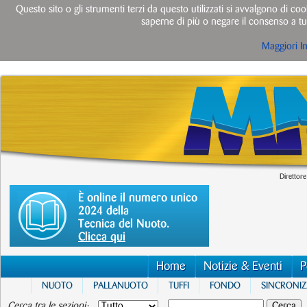
Questo sito o gli strumenti terzi da questo utilizzati si avvalgono di cook
saperne di più o negare il consenso a tut
Maggiori I
Direttore
È online il numero unico
2024 della
Tecnica del Nuoto.
Clicca qui
Home
Notizie & Eventi
P
NUOTO
PALLANUOTO
TUFFI
FONDO
SINCRONI
Cerca tra le sezioni: