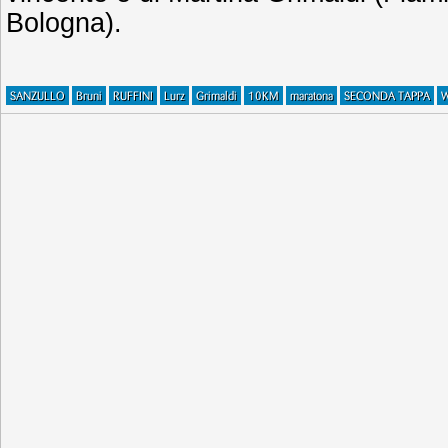
Bologna).
SANZULLO
Bruni
RUFFINI
Lurz
Grimaldi
10KM
maratona
SECONDA TAPPA
W