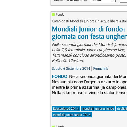
Fondo
Campionati Mondiali Juniores in acque libere a Ba
Mondiali Junior di fondo:
giornata con festa unghe
Nella seconda giornata dei Mondiali Juniores
nella 7,5 femminile, vince l'ungherese Kiss,
Tettamanzi) conclude all'undicesimo posto. Ne
Bellinelli, 12esimo.
Sabato 6 Settembre 2014
Permalink
FONDO
Nella seconda giornata dei Mondi
Nessun bis dopo l'argento azzurro in aper
mentre la prima azzurrina (la campioness
Nella 5 km maschi, vince lo statunitense A
Balatonfured 2014
mondiali juniores fondo
risulta
mondiali junior fondo 2014