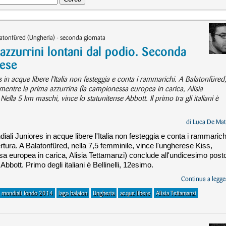
latonfüred (Ungheria) - seconda giornata
 azzurrini lontani dal podio. Seconda
rese
 in acque libere l'Italia non festeggia e conta i rammarichi. A Balatonfüred
 mentre la prima azzurrina (la campionessa europea in carica, Alisia
lla 5 km maschi, vince lo statunitense Abbott. Il primo tra gli italiani è
di
Luca De Mat
ali Juniores in acque libere l'Italia non festeggia e conta i rammarich
tura. A Balatonfüred, nella 7,5 femminile, vince l'ungherese Kiss,
a europea in carica, Alisia Tettamanzi) conclude all'undicesimo post
bbott. Primo degli italiani è Bellinelli, 12esimo.
Continua a legger
ti mondiali fondo 2014
lago balaton
Ungheria
acque libere
Alisia Tettamanzi