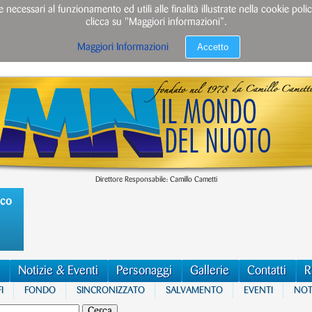
e necessari al funzionamento ed utili alle finalità illustrate nella cookie po
clicca su "Maggiori informazioni”.
Accetto
Maggiori Informazioni
Direttore Responsabile: Camillo Cametti
ico
Notizie & Eventi
Personaggi
Gallerie
Contatti
R
I
FONDO
SINCRONIZZATO
SALVAMENTO
EVENTI
NOTI