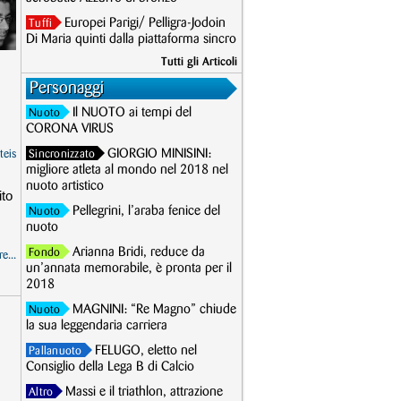
Europei Parigi/ Pelligra-Jodoin
Tuffi
Di Maria quinti dalla piattaforma sincro
Tutti gli Articoli
Personaggi
Il NUOTO ai tempi del
Nuoto
CORONA VIRUS
GIORGIO MINISINI:
teis
Sincronizzato
migliore atleta al mondo nel 2018 nel
nuoto artistico
ito
Pellegrini, l’araba fenice del
Nuoto
nuoto
Arianna Bridi, reduce da
Fondo
e...
un’annata memorabile, è pronta per il
2018
MAGNINI: “Re Magno” chiude
Nuoto
la sua leggendaria carriera
FELUGO, eletto nel
Pallanuoto
Consiglio della Lega B di Calcio
Massi e il triathlon, attrazione
Altro