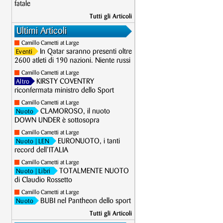
fatale
Tutti gli Articoli
Ultimi Articoli
Camillo Cametti at Large
In Qatar saranno presenti oltre
Eventi
2600 atleti di 190 nazioni. Niente russi
Camillo Cametti at Large
KIRSTY COVENTRY
Altro
riconfermata ministro dello Sport
Camillo Cametti at Large
CLAMOROSO, il nuoto
Nuoto
DOWN UNDER è sottosopra
Camillo Cametti at Large
EURONUOTO, i tanti
Nuoto
| LEN
record dell’ITALIA
Camillo Cametti at Large
TOTALMENTE NUOTO
Nuoto
| Libri
di Claudio Rossetto
Camillo Cametti at Large
BUBI nel Pantheon dello sport
Nuoto
Tutti gli Articoli