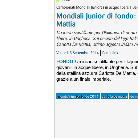
Fondo
Campionati Mondiali Juniores in acque libere a Bal
Mondiali Junior di fondo: 
Mattia
Un inizio scintillante per l'Italjunior di nu
libere, in Ungheria. Sul bacino del lago Balat
Carlotta De Mattia, ottimo argento iridato n
Venerdì 5 Settembre 2014
Permalink
FONDO
Un inizio scintillante per l'Ital
giovanili in acque libere, in Ungheria. Sul
della stellina azzurra Carlotta De Mattia
grazie a un finale imperiale.
mondiali junior fondo 2014
carlotta de mattia
de ma