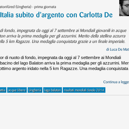
atonfüred (Ungheria) - prima giornata
Italia subito d’argento con Carlotta De
oto di fondo, impegnata da oggi al 7 settembre ai Mondiali giovanili in acque
on arriva la prima medaglia per gli azzurrini. Merito della stellina azzurra
ella 5 km Ragazze. Una medaglia conquistata grazie a un finale imperiale.
di
Luca De Mat
junior di nuoto di fondo, impegnata da oggi al 7 settembre ai Mondiali
 bacino del lago Balaton arriva la prima medaglia per gli azzurrini. Mer
, ottimo argento iridato nella 5 km Ragazze. Una medaglia conquistata
Continua a legger
ttia
acque libere
Ungheria
lago balaton
risultati mondiali fondo 2014