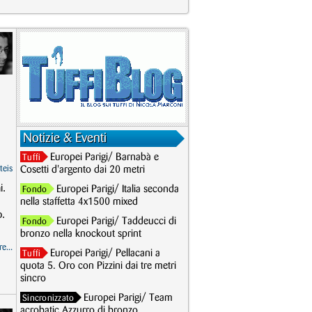
,
Notizie & Eventi
Europei Parigi/ Barnabà e
Tuffi
teis
Cosetti d'argento dai 20 metri
i.
Europei Parigi/ Italia seconda
Fondo
nella staffetta 4x1500 mixed
o.
Europei Parigi/ Taddeucci di
Fondo
bronzo nella knockout sprint
e...
Europei Parigi/ Pellacani a
Tuffi
quota 5. Oro con Pizzini dai tre metri
sincro
Europei Parigi/ Team
Sincronizzato
acrobatic Azzurro di bronzo