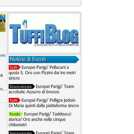
one
Notizie & Eventi
Europei Parigi/ Pellacani a
Tuffi
quota 5. Oro con Pizzini dai tre metri
ta
sincro
Europei Parigi/ Team
Sincronizzato
e...
acrobatic Azzurro di bronzo
Europei Parigi/ Pelligra-Jodoin
Tuffi
Di Maria quinti dalla piattaforma sincro
Europei Parigi/ Taddeucci
Fondo
storica! Oro anche nella cinque
chilometri
Europei Parigi/ Team
Sincronizzato