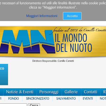
e necessari al funzionamento ed utili alle finalità illustrate nella cookie po
clicca su "Maggiori informazioni”.
Accetto
Maggiori Informazioni
Direttore Responsabile: Camillo Cametti
ico
Notizie & Eventi
Personaggi
Gallerie
Contatti
R
I
FONDO
SINCRONIZZATO
SALVAMENTO
EVENTI
NOTI