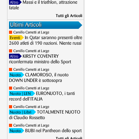
Massi e il triathlon, attrazione
Altro
fatale
Tutti gli Articoli
Ultimi Articoli
Camillo Cametti at Large
In Qatar saranno presenti oltre
Eventi
2600 atleti di 190 nazioni. Niente russi
Camillo Cametti at Large
KIRSTY COVENTRY
Altro
riconfermata ministro dello Sport
Camillo Cametti at Large
CLAMOROSO, il nuoto
Nuoto
DOWN UNDER è sottosopra
Camillo Cametti at Large
EURONUOTO, i tanti
Nuoto
| LEN
record dell’ITALIA
Camillo Cametti at Large
TOTALMENTE NUOTO
Nuoto
| Libri
di Claudio Rossetto
Camillo Cametti at Large
BUBI nel Pantheon dello sport
Nuoto
Tutti gli Articoli