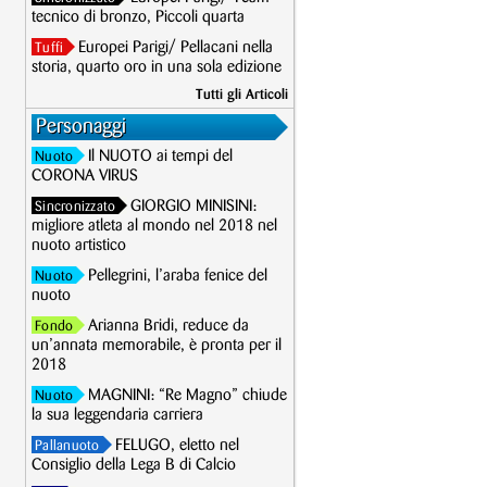
tecnico di bronzo, Piccoli quarta
Europei Parigi/ Pellacani nella
Tuffi
storia, quarto oro in una sola edizione
Tutti gli Articoli
Personaggi
Il NUOTO ai tempi del
Nuoto
CORONA VIRUS
GIORGIO MINISINI:
Sincronizzato
migliore atleta al mondo nel 2018 nel
nuoto artistico
Pellegrini, l’araba fenice del
Nuoto
nuoto
Arianna Bridi, reduce da
Fondo
un’annata memorabile, è pronta per il
2018
MAGNINI: “Re Magno” chiude
Nuoto
la sua leggendaria carriera
FELUGO, eletto nel
Pallanuoto
Consiglio della Lega B di Calcio