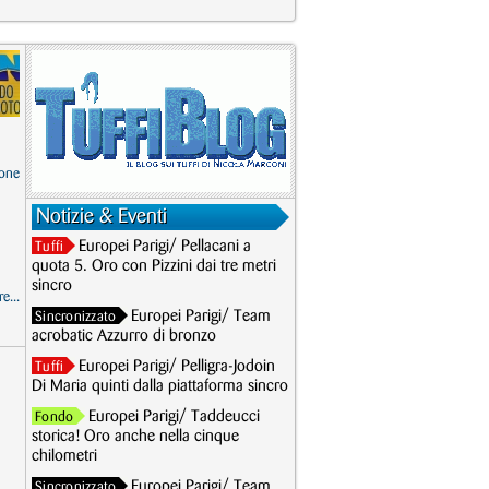
one
Notizie & Eventi
Europei Parigi/ Pellacani a
Tuffi
quota 5. Oro con Pizzini dai tre metri
sincro
e...
Europei Parigi/ Team
Sincronizzato
acrobatic Azzurro di bronzo
Europei Parigi/ Pelligra-Jodoin
Tuffi
Di Maria quinti dalla piattaforma sincro
Europei Parigi/ Taddeucci
Fondo
storica! Oro anche nella cinque
chilometri
Europei Parigi/ Team
Sincronizzato