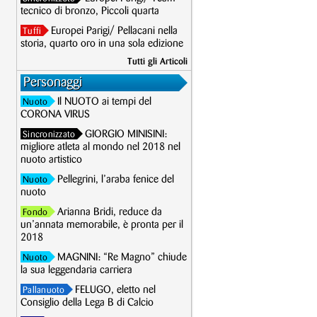
tecnico di bronzo, Piccoli quarta
Europei Parigi/ Pellacani nella
Tuffi
storia, quarto oro in una sola edizione
Tutti gli Articoli
Personaggi
Il NUOTO ai tempi del
Nuoto
CORONA VIRUS
GIORGIO MINISINI:
Sincronizzato
migliore atleta al mondo nel 2018 nel
nuoto artistico
Pellegrini, l’araba fenice del
Nuoto
nuoto
Arianna Bridi, reduce da
Fondo
un’annata memorabile, è pronta per il
2018
MAGNINI: “Re Magno” chiude
Nuoto
la sua leggendaria carriera
FELUGO, eletto nel
Pallanuoto
Consiglio della Lega B di Calcio