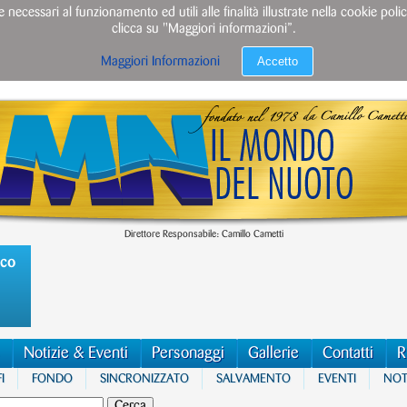
e necessari al funzionamento ed utili alle finalità illustrate nella cookie po
clicca su "Maggiori informazioni”.
Accetto
Maggiori Informazioni
Direttore Responsabile: Camillo Cametti
ico
Notizie & Eventi
Personaggi
Gallerie
Contatti
R
I
FONDO
SINCRONIZZATO
SALVAMENTO
EVENTI
NOTI