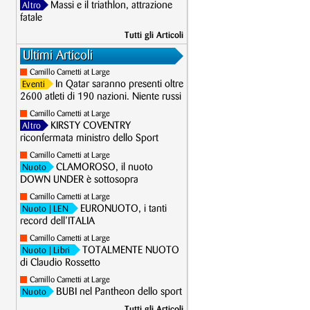
Massi e il triathlon, attrazione
Altro
fatale
Tutti gli Articoli
Ultimi Articoli
Camillo Cametti at Large
In Qatar saranno presenti oltre
Eventi
2600 atleti di 190 nazioni. Niente russi
Camillo Cametti at Large
KIRSTY COVENTRY
Altro
riconfermata ministro dello Sport
Camillo Cametti at Large
CLAMOROSO, il nuoto
Nuoto
DOWN UNDER è sottosopra
Camillo Cametti at Large
EURONUOTO, i tanti
Nuoto
| LEN
record dell’ITALIA
Camillo Cametti at Large
TOTALMENTE NUOTO
Nuoto
| Libri
di Claudio Rossetto
Camillo Cametti at Large
BUBI nel Pantheon dello sport
Nuoto
Tutti gli Articoli