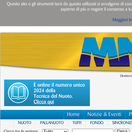
Questo sito o gli strumenti terzi da questo utilizzati si avvalgono di cook
saperne di più o negare il consenso a tut
Maggiori I
Direttore
È online il numero unico
2024 della
Tecnica del Nuoto.
Clicca qui
Home
Notizie & Eventi
P
NUOTO
PALLANUOTO
TUFFI
FONDO
SINCRONI
Cerca tra le sezioni: