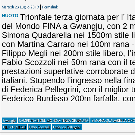
Martedì 23 Luglio 2019
Permalink
Trionfale terza giornata per l’ I
NUOTO
del Mondo FINA a Gwangju, con 2 me
Simona Quadarella nei 1500m stile lib
con Martina Carraro nei 100m rana -
Filippo Megli nei 200m stile libero, l’
Fabio Scozzoli nei 50m rana con il t
prestazioni superlative corroborate da
italiani. Stupendo l’ingresso nella fin
di Federica Pellegrini, con il miglior
Federico Burdisso 200m farfalla, con
Gwangju
CAMPIONATI DEL MONDO-TERZA GIORNATA
SIMONA QUADARELLA-ORO 
FILIPPO MEGLI
Fabio Scozzoli
Federica Pellegrini