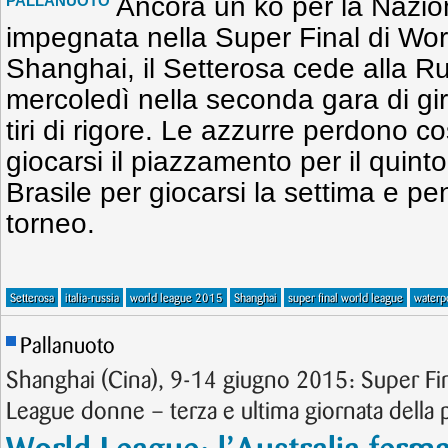
Ancora un ko per la Nazio
PALLANUOTO
impegnata nella Super Final di Wo
Shanghai, il Setterosa cede alla Ru
mercoledì nella seconda gara di gi
tiri di rigore. Le azzurre perdono cos
giocarsi il piazzamento per il quinto
Brasile per giocarsi la settima e pe
torneo.
Setterosa
italia-russia
world league 2015
Shanghai
super final world league
waterp
Pallanuoto
Shanghai (Cina), 9-14 giugno 2015: Super Fi
League donne – terza e ultima giornata della 