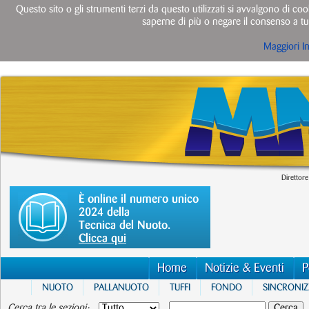
Questo sito o gli strumenti terzi da questo utilizzati si avvalgono di cook
saperne di più o negare il consenso a tut
Maggiori I
Direttore
È online il numero unico
2024 della
Tecnica del Nuoto.
Clicca qui
Home
Notizie & Eventi
P
NUOTO
PALLANUOTO
TUFFI
FONDO
SINCRONI
Cerca tra le sezioni: