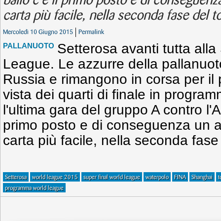
ballo c'è il primo posto e di conseguen
carta più facile, nella seconda fase del t
Mercoledì 10 Giugno 2015
Permalink
Setterosa avanti tutta alla
PALLANUOTO
League. Le azzurre della pallanuot
Russia e rimangono in corsa per il 
vista dei quarti di finale in progr
l'ultima gara del gruppo A contro l'Au
primo posto e di conseguenza un a
carta più facile, nella seconda fase
Setterosa
world league 2015
super final world league
waterpolo
FINA
Shanghai
t
programma world league