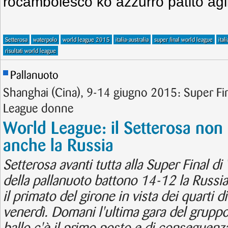
rocambolesco ko azzurro patito agl
Setterosa
waterpolo
world league 2015
italia-australia
super final world league
ital
risultati world league
Pallanuoto
Shanghai (Cina), 9-14 giugno 2015: Super Fi
League donne
World League: il Setterosa non 
anche la Russia
Setterosa avanti tutta alla Super Final d
della pallanuoto battono 14-12 la Russi
il primato del girone in vista dei quarti 
venerdì. Domani l'ultima gara del gruppo 