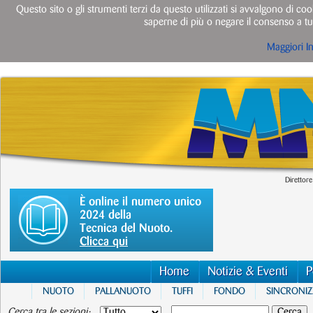
Questo sito o gli strumenti terzi da questo utilizzati si avvalgono di cook
saperne di più o negare il consenso a tut
Maggiori I
Direttore
È online il numero unico
2024 della
Tecnica del Nuoto.
Clicca qui
Home
Notizie & Eventi
P
NUOTO
PALLANUOTO
TUFFI
FONDO
SINCRONI
Cerca tra le sezioni: