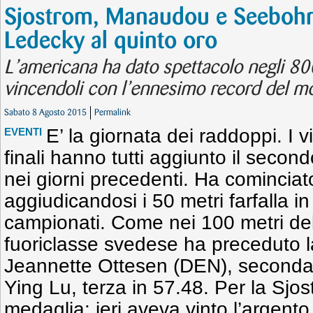
Sjostrom, Manaudou e Seeboh
Ledecky al quinto oro
L’americana ha dato spettacolo negli 800
vincendoli con l’ennesimo record del m
Sabato 8 Agosto 2015
Permalink
E’ la giornata dei raddoppi. I vi
EVENTI
finali hanno tutti aggiunto il second
nei giorni precedenti. Ha comincia
aggiudicandosi i 50 metri farfalla i
campionati. Come nei 100 metri dell
fuoriclasse svedese ha preceduto 
Jeannette Ottesen (DEN), seconda 
Ying Lu, terza in 57.48. Per la Sjos
medaglia: ieri aveva vinto l’argento 