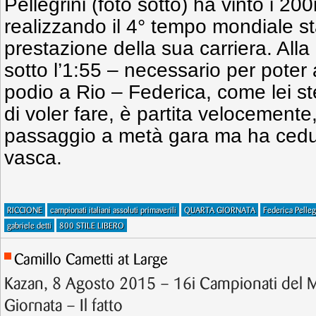
Pellegrini (foto sotto) ha vinto i 200
realizzando il 4° tempo mondiale st
prestazione della sua carriera. Alla
sotto l’1:55 – necessario per poter 
podio a Rio – Federica, come lei 
di voler fare, è partita velocemente,
passaggio a metà gara ma ha ceduto
vasca.
RICCIONE
campionati italiani assoluti primaverili
QUARTA GIORNATA
Federica Pelleg
gabriele detti
800 STILE LIBERO
Camillo Cametti at Large
Kazan, 8 Agosto 2015 – 16i Campionati del
Giornata – Il fatto