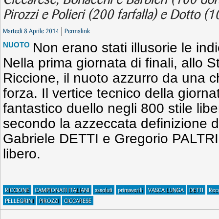
Ciccarese, Bonacchi e Barbieri (100 dor
Pirozzi e Polieri (200 farfalla) e Dotto (10
Martedì 8 Aprile 2014
Permalink
Non erano stati illusorie le ind
NUOTO
Nella prima giornata di finali, allo 
Riccione, il nuoto azzurro da una c
forza. Il vertice tecnico della giorn
fantastico duello negli 800 stile lib
secondo la azzeccata definizione de
Gabriele DETTI e Gregorio PALTRIN
libero.
RICCIONE
CAMPIONATI ITALIANI
assoluti
primaverili
VASCA LUNGA
DETTI
Rec
PELLEGRINI
PIROZZI
CICCARESE