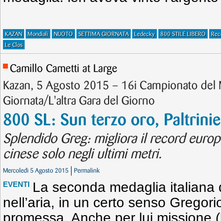
KAZAN
Mondiali
NUOTO
SETTIMA GIORNATA
Ledecky
800 STILE LIBERO
Rec
Le Clos
Camillo Cametti at Large
Kazan, 5 Agosto 2015 – 16i Campionato de
Giornata/L'altra Gara del Giorno
800 SL: Sun terzo oro, Paltrinie
Splendido Greg: migliora il record europ
cinese solo negli ultimi metri.
Mercoledì 5 Agosto 2015
Permalink
La seconda medaglia italiana d
EVENTI
nell’aria, in un certo senso Gregorio
promessa. Anche per lui missione (l