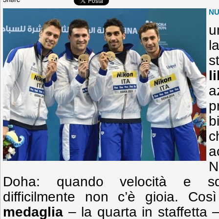
Share
N
u
l
s
l
a
p
b
a
N
Doha: quando velocità e sq
difficilmente non c’è gioia. Cos
medaglia
– la quarta in staffetta – 