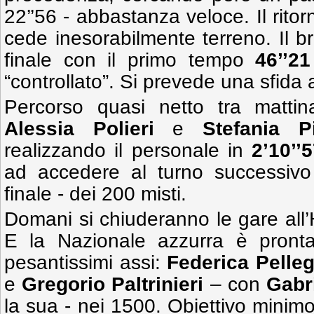
22’’56 - abbastanza veloce. Il ritor
cede inesorabilmente terreno. Il br
finale con il primo tempo
46’’21
“controllato”. Si prevede una sfida 
Percorso quasi netto tra matti
Alessia Polieri
e
Stefania Pi
realizzando il personale in
2’10’’
ad accedere al turno successivo
finale - dei 200 misti.
Domani si chiuderanno le gare all
E la Nazionale azzurra è pront
pesantissimi assi:
Federica Pelleg
e
Gregorio Paltrinieri
– con
Gabri
la sua - nei 1500. Obiettivo minimo 