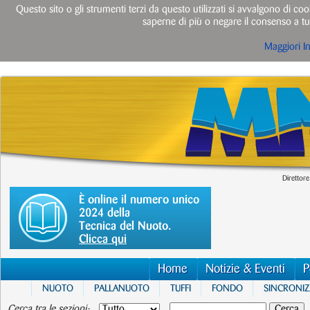
Questo sito o gli strumenti terzi da questo utilizzati si avvalgono di cook
saperne di più o negare il consenso a tut
Maggiori I
Direttore
È online il numero unico
2024 della
Tecnica del Nuoto.
Clicca qui
Home
Notizie & Eventi
P
NUOTO
PALLANUOTO
TUFFI
FONDO
SINCRONI
Cerca tra le sezioni: