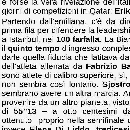
è forse la vera rivelazione dell’Ita
giorni di competizioni in Qatar:
Erik
Partendo dall’emiliana, c’è da di
prima fila per difendere la leaders
a Istanbul, nei
100 farfalla
. La Bia
il
quinto tempo
d’ingresso comples
darle quella fiducia che latitava da
dell’atleta allenata da
Fabrizio Ba
sono atlete di calibro superiore, s
non sembra così lontano.
Sjostr
sembrano avere un’altra marcia. A
provenire da un altro pianeta, visto
di
55’’13
– a otto centesimi da
ottenuto proprio nella semifinale c
invece
Elena Di Liddo
,
tredices