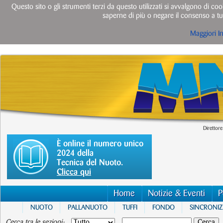
Questo sito o gli strumenti terzi da questo utilizzati si avvalgono di cook
saperne di più o negare il consenso a tut
Maggiori I
Direttore
È online il numero unico
2024 della
Tecnica del Nuoto.
Clicca qui
Home
Notizie & Eventi
P
NUOTO
PALLANUOTO
TUFFI
FONDO
SINCRONI
Cerca tra le sezioni: