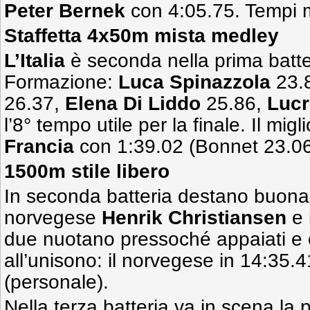
Peter Bernek
con 4:05.75. Tempi m
Staffetta 4x50m mista medley
L’Italia
è seconda nella prima batte
Formazione:
Luca Spinazzola
23.
26.37,
Elena Di Liddo
25.86,
Lucr
l’8° tempo utile per la finale. Il mig
Francia
con 1:39.02 (Bonnet 23.06 
1500m stile libero
In seconda batteria destano buona 
norvegese
Henrik Christiansen
e 
due nuotano pressoché appaiati e
all’unisono: il norvegese in 14:35.4
(personale).
Nella terza batteria va in scena la 