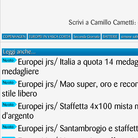
Scrivi a Camillo Cametti:
COPENHAGEN
EUROPEI IN VASCA CORTA
Seconda Giornata
BATTERIE
simone sab
Leggi anche...
Europei jrs/ Italia a quota 14 meda
Nuoto
medagliere
Europei jrs/ Mao super, oro e recor
Nuoto
stile libero
Europei jrs/ Staffetta 4x100 mista 
Nuoto
d'argento
Europei jrs/ Santambrogio e staffet
Nuoto