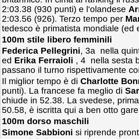
2:03.38 (930 punti) e l‘olandese
Ar
2:03.56 (926). Terzo tempo per
Ma
tedesco è primatista mondiale (ed 
100m stile libero femminili
Federica Pellegrini
, 3a nella quin
ed
Erika Ferraioli
, 4 nella sesta b
passano il turno rispettivamente con
Il miglior tempo è di
Charlotte Bo
punti). La francese fa meglio di
Sar
chiude in 52.38. La svedese, prima
50.58, è iscritta qui a ben otto gare
100m dorso maschili
Simone Sabbioni
si riprende pro