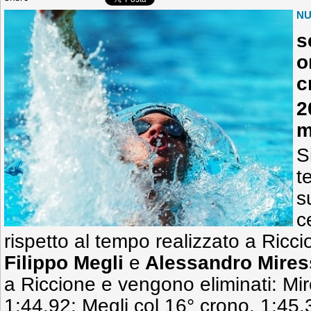
N
s
o
c
2
m
S
t
s
c
rispetto al tempo realizzato a Riccio
Filippo Megli
e
Alessandro Mires
a Riccione e vengono eliminati: Mir
1:44.92; Megli col 16° crono, 1:45.3