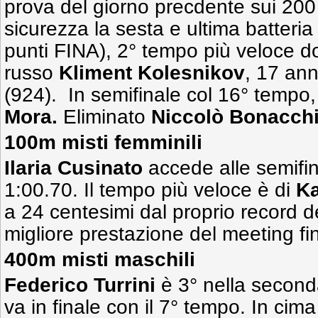
prova del giorno precdente sui 200
sicurezza la
sesta e ultima batteria
punti FINA), 2° tempo più veloce do
russo
Kliment Kolesnikov
, 17 ann
(924).
In semifinale col 16° tempo
Mora.
Eliminato
Niccolò Bonacch
100m misti femminili
Ilaria Cusinato
accede alle semifin
1:00.70. Il tempo più veloce è di
Ka
a 24 centesimi dal proprio record 
migliore prestazione del meeting f
400m misti maschili
Federico Turrini
è 3° nella second
va in finale con il 7° tempo. In cim