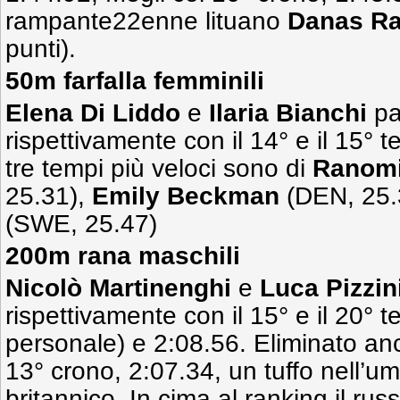
rampante22enne lituano
Danas Ra
punti).
50m farfalla femminili
Elena Di Liddo
e
Ilaria Bianchi
pa
rispettivamente con il 14° e il 15° 
tre tempi più veloci sono di
Ranomi
25.31),
Emily Beckman
(DEN, 25.
(SWE, 25.47)
200m rana maschili
Nicolò Martinenghi
e
Luca Pizzin
rispettivamente con il 15° e il 20°
personale) e 2:08.56. Eliminato a
13° crono, 2:07.34, un tuffo nell’um
britannico. In cima al ranking il ru