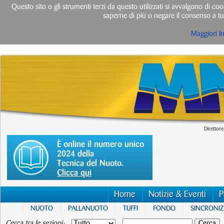
Questo sito o gli strumenti terzi da questo utilizzati si avvalgono di cook
saperne di più o negare il consenso a tut
Maggiori I
Direttore
È online il numero unico
2024 della
Tecnica del Nuoto.
Clicca qui
Home
Notizie & Eventi
P
NUOTO
PALLANUOTO
TUFFI
FONDO
SINCRONI
Cerca tra le sezioni: