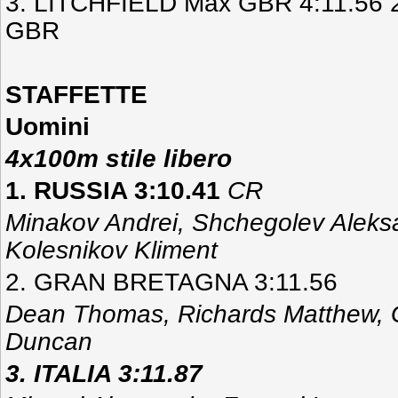
3. LITCHFIELD Max GBR 4:11.56
GBR
STAFFETTE
Uomini
4x100m stile libero
1. RUSSIA 3:10.41
CR
Minakov Andrei, Shchegolev Aleksa
Kolesnikov Kliment
2. GRAN BRETAGNA 3:11.56
Dean Thomas, Richards Matthew, 
Duncan
3. ITALIA 3:11.87