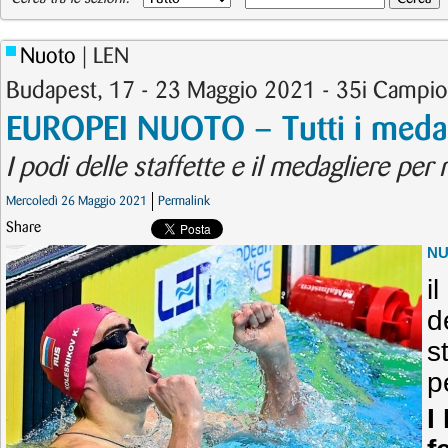
Nuoto
| LEN
Budapest, 17 - 23 Maggio 2021 - 35i Campio
EUROPEI NUOTO – Tutti i medagl
I podi delle staffette e il medagliere per 
Mercoledì 26 Maggio 2021
Permalink
Share
N
i
d
s
p
I