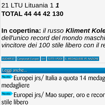
21 LTU Lituania 1
1
TOTAL 44 44 42 130
In copertina:
il russo
Kliment Kol
dell'unico record del mondo maschi
vincitore dei 100 stile libero con i
BUDAPEST
Campionati Europei
len
TUTTI I PODI
IL MEDAGLIERE PE NAZIONI
Leggi anche...
Europei jrs/ Italia a quota 14 meda
Nuoto
medagliere
Europei jrs/ Mao super, oro e recor
Nuoto
stile libero