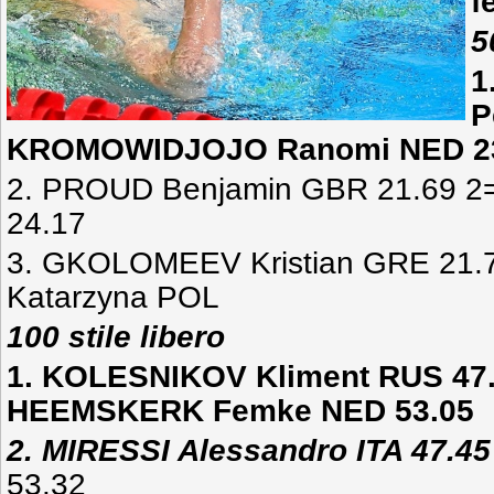
f
5
1
P
KROMOWIDJOJO Ranomi NED 2
2. PROUD Benjamin GBR 21.69 2
24.17
3. GKOLOMEEV Kristian GRE 21.
Katarzyna POL
100 stile libero
1. KOLESNIKOV Kliment RUS 47
HEEMSKERK Femke NED 53.05
2. MIRESSI Alessandro ITA 47.45
53.32