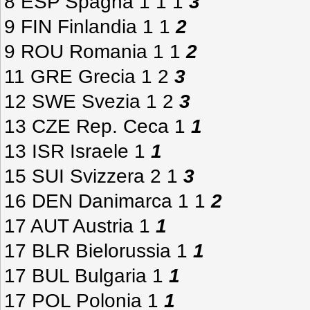
8 ESP Spagna 1 1 1
3
9 FIN Finlandia 1 1
2
9 ROU Romania 1 1
2
11 GRE Grecia 1 2
3
12 SWE Svezia 1 2
3
13 CZE Rep. Ceca 1
1
13 ISR Israele 1
1
15 SUI Svizzera 2 1
3
16 DEN Danimarca 1 1
2
17 AUT Austria 1
1
17 BLR Bielorussia 1
1
17 BUL Bulgaria 1
1
17 POL Polonia 1
1